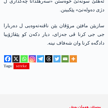
ئەھلێ سونەتێ خوه‌ستن «سەرھلدانا چەکداری ل
دژی دەولەتێ» پێكبینن.
سازیێن مافێن مرۆڤان یێن ناڤنەتەوەیی ل ده‌ربارا
جی جی كرنا ڤی جه‌زای، دیار دکه‌ن کو پێڤاژۆییا
دادگه‌ه كرنا وان شەفاف نینە.
Tags:
sereke
پوستێن ھەمان بەش