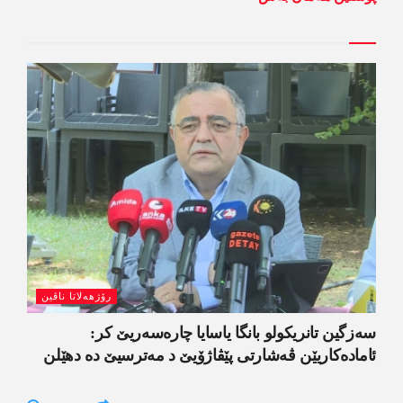
رۆژھەلاتا ناڤین
سەزگین تانریکولو بانگا یاسایا چارەسەریێ کر:
ئامادەکاریێن ڤەشارتی پێڤاژۆیێ د مەترسیێ دە دھێلن