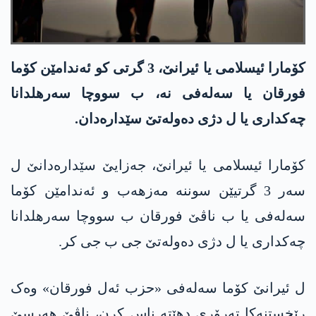
كۆمارا ئیسلامی یا ئیرانێ، 3 گرتی كو ئه‌ندامێن كۆما
فورقان یا سه‌له‌فی نه‌، ب سووچا سه‌رهلدانا
چه‌كداری یا ل دژی ده‌وله‌تێ سێداره‌دان.
كۆمارا ئیسلامی یا ئیرانێ، جه‌زایێ سێداره‌دانێ ل
سه‌ر 3 گرتیێن سوننه‌ مه‌زهه‌ب و ئه‌ندامێن كۆما
سه‌له‌فی یا ب ناڤێ فورقان ب سووچا سه‌رهلدانا
چه‌كداری یا ل دژی ده‌وله‌تێ جی ب جی كر.
ل ئیرانێ کۆما سەلەفی «حزب ئه‌ل فورقان» وەک
رێخستنه‌كا تەرۆری دهێته‌ ناس كرن، ناڤێ ھەرسێ