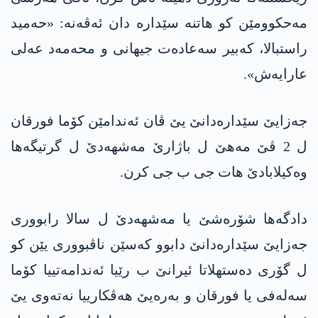
مەحکوومێن كو هاتنه‌ سێداره‌ دان ئه‌ڤه‌نه‌: «حەمید
راستبالا، کەبیر سەعادەت جیھانی و محەمەد عەلی
عارایەش».
جه‌زایێ سێداره‌دانێ یێ ڤان ئه‌ندامێن كۆما فورقان
ل 2 ڤێ مه‌هێ ل باژارێ مەشھەدێ ل گرتیگەھا
وەکیلابادێ هات جی ب جی كرن.
دادگەھا شۆرەشێ یا مەشھەدێ ل سالا رابووری
جەزایێ سێداره‌دانێ دابوو کەسێن ناڤبووری یێن کو
ل گۆری ده‌ستهلاتا ئیرانێ ب رێیا ئەندامەتییا کۆما
سەلەفی یا فورقان و به‌ره‌یێ ھەڤکارییا نەتەوی یێ