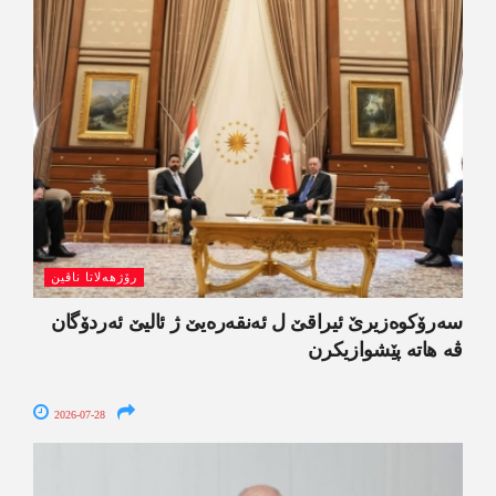
رۆژھەلاتا ناڤین
سەرۆکوەزیرێ ئیراقێ ل ئەنقەرەیێ ژ ئالیێ ئەردۆگان
ڤە ھاتە پێشوازیکرن
2026-07-28