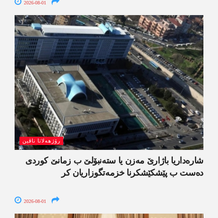
2026-08-01
رۆژھەلاتا ناڤین
شارەداریا باژارێ مەزن یا ستەنبۆلێ ب زمانێ کوردی
دەست ب پێشکێشکرنا خزمەتگوزاریان کر
2026-08-01