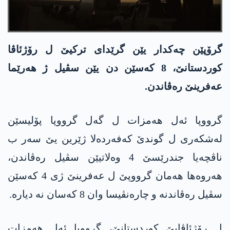
گرۆپێن چه‌كدار یێن گرێدای تركیێ ل رۆژئاڤا
كوردستانێ، 8 كه‌سێن دن یێن سڤیل ژ هه‌رێما
عه‌فرینێ ره‌ڤاندن.
گرووپا ئەل ھەمزات ل گەل گرووپا پۆلیسێن
لەشکەری ل گوندێ کەفەردەلا ژێرین یێ سەر ب
ناڤچەیا جندرێسێ 4 وەلاتیێن سڤیل رەڤاندن،
ھەروه‌ھا ھەمان گرووپێ ل عه‌فرینێ ژی 4 کەسێن
سڤیل رەڤاندنە و چاره‌نڤیسا وان 8 کەسان نە دیارە.
ل رۆژئاڤایێ کوردستانێ، گرووپا ئەل ھەمزات