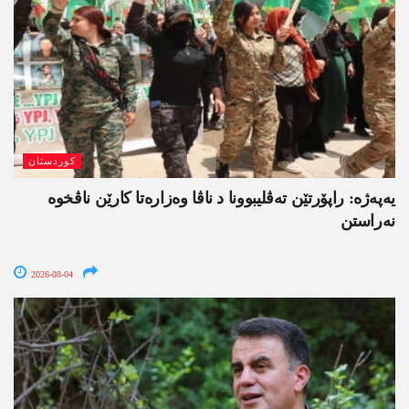
کوردستان
یەپەژە: راپۆرتێن تەڤلیبوونا د ناڤا وەزارەتا کارێن ناڤخوە
نەراستن
2026-08-04