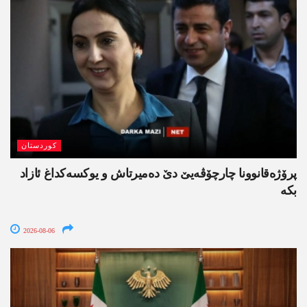
کوردستان
پرۆژەقانوونا چارچۆڤەیێ دێ دەمیرتاش و یوکسەکداغ ئازاد
بکە
2026-08-06