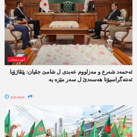
کوردستان
ئەحمەد شەرع و مەزلووم عەبدی ل شامێ جڤیان: پێڤاژۆیا
ئەنتەگراسیۆنا ھەسەدێ ل سەر مێزە یە
2026-08-04