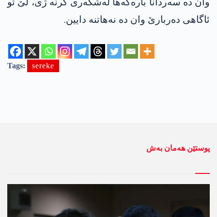
وان دە سەردانا بارەگەھا لەشکەری کرنە ژی، لێ تو
ئاگاھی دەربارێ وان دە نەھاتنە دایین.
Tags:
sereke
پوستێن ھەمان بەش