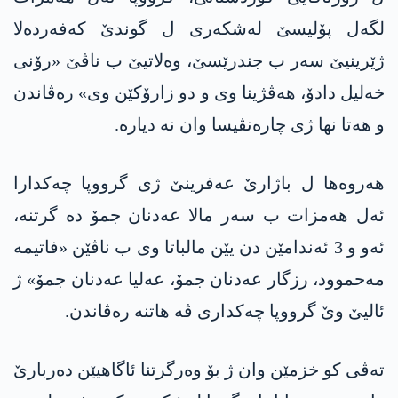
لگەل پۆلیسێ لەشکەری ل گوندێ کەفەردەلا
ژێرینیێ سەر ب جندرێسێ، وەلاتیێ ب ناڤێ «رۆنی
خەلیل دادۆ، ھەڤژینا وی و دو زارۆکێن وی» رەڤاندن
و ھەتا نھا ژی چاره‌نڤیسا وان نە دیارە.
ھەروه‌ھا ل باژارێ عه‌فرینێ ژی گرووپا چەکدارا
ئەل ھەمزات ب سەر مالا عەدنان جمۆ دە گرتنە،
ئەو و 3 ئەندامێن دن یێن مالباتا وی ب ناڤێن «فاتیمە
مەحموود، رزگار عەدنان جمۆ، عەلیا عەدنان جمۆ» ژ
ئالیێ وێ گرووپا چەکداری ڤە ھاتنە رەڤاندن.
تەڤی کو خزمێن وان ژ بۆ وەرگرتنا ئاگاھیێن دەربارێ