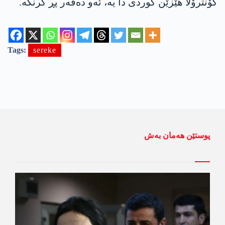
کۆنترۆلا ھێزێن کوردی دا یە، ئه‌و ده‌ڤه‌ر پڕ گرنگە.
Tags:
sereke
پوستێن ھەمان بەش