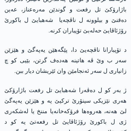
باژارۆکێ تل رفعت و گوندێن مەرەعناز، عەین
دەقنێ و بیلوونە ل ناڤچەیا شەھبایێ ل باکورێ
رۆژئاڤایێ حەلەبێ تۆپباران کرنە.
د تۆپبارانا ناڤچەیێ دا، پێگەھێن یه‌په‌گێ و ھێزێن
سەر ب وێ ڤە ھاتینە ھەدەف گرتن، بێیی کو چ
زانیاری ل سەر ئەنجامێن وان ئێریشان دیار ببن.
ژ بەر كو ل دەڤەرا شەھبایێ تل رفعت باژارۆکێ
ھەری نێزیکی سینۆرێ ترکیێ یە و ھێزێن یه‌په‌گێ
لێ ھەنە، ھەروه‌ھا فرۆکەخانەیا مننخ یا لەشکەری
ژی ل باکورێ رۆژئاڤایێ تل رفعه‌تێ یە کو د