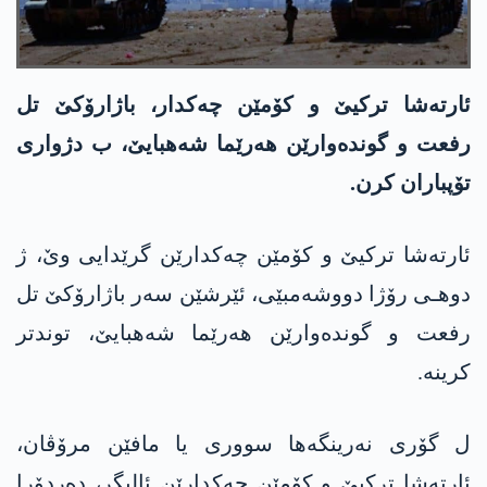
ئارته‌شا ترکیێ و کۆمێن چەکدار، باژارۆکێ تل
رفعت و گوندەوارێن ھەرێما شەھبایێ، ب دژواری
تۆپباران کرن.
ئارته‌شا ترکیێ و کۆمێن چەکدارێن گرێدایی وێ، ژ
دوهـی رۆژا دووشه‌مبێی، ئێرشێن سەر باژارۆکێ تل
رفعت و گوندەوارێن ھەرێما شەھبایێ، توندتر
کرینە.
ل گۆری نه‌رینگه‌ها سووری یا مافێن مرۆڤان،
ئارته‌شا ترکیێ و کۆمێن چەکدارێن ئالیگر، دەردۆرا