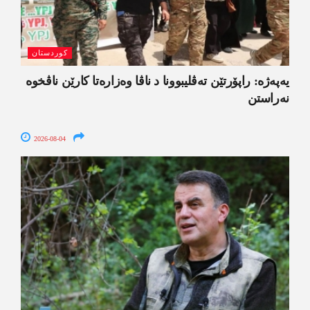
کوردستان
یەپەژە: راپۆرتێن تەڤلیبوونا د ناڤا وەزارەتا کارێن ناڤخوە
نەراستن
2026-08-04