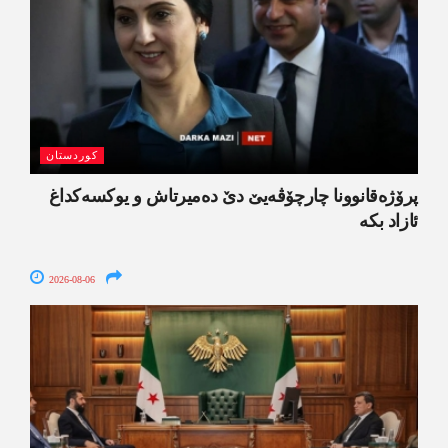
کوردستان
پرۆژەقانوونا چارچۆڤەیێ دێ دەمیرتاش و یوکسەکداغ
ئازاد بکە
2026-08-06