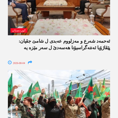
کوردستان
ئەحمەد شەرع و مەزلووم عەبدی ل شامێ جڤیان:
پێڤاژۆیا ئەنتەگراسیۆنا ھەسەدێ ل سەر مێزە یە
2026-08-04