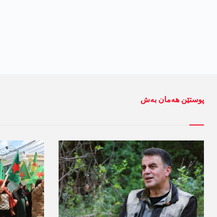
پوستێن ھەمان بەش