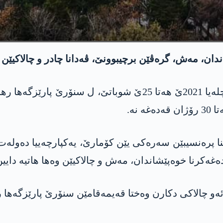
رەڤێن برچیبوونێ، ڤەدانا چادر و چالاکیێن وه‌ھا، ھەتا 30 رۆژان ھات
پارێزگارییا رھایێ ب داخویانیەکێ دیار کر، ژ 27ێ چلەیا 2021ێ
 نە.
ا پرەنسیبێن سەرەکی یێن کۆمارێ، یەکپارچەییا دەولەت و
ەغەکرنا خوەپێشاندان، مەش و چالاکیێن وه‌ھا ھاتیە دایین
 ئەو چالاکی دکارن وەختا قەیمەقامێن سنۆرێ پارێزگەھا 