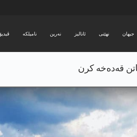
جیھان
نھێنی
ئانالیز
نەرین
نامیلکە
ڤیدیۆ