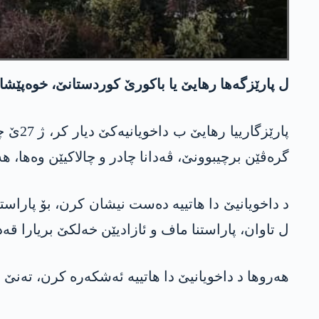
ل پارێزگەھا رھایێ یا باکورێ کوردستانێ، خوەپێشاندان، مەش، گ
گرەڤێن برچیبوونێ، ڤەدانا چادر و چالاکیێن وه‌ھا، ھەتا 30 رۆژان قەدەغە
د داخویانیێ دا ھاتییە دەست نیشان کرن، بۆ پاراستن
ل تاوان، پاراستنا ماف و ئازادیێن خەلکێ بریارا قەد
ھەروھا د داخویانیێ دا ھاتییە ئەشکەرە کرن، تەنێ