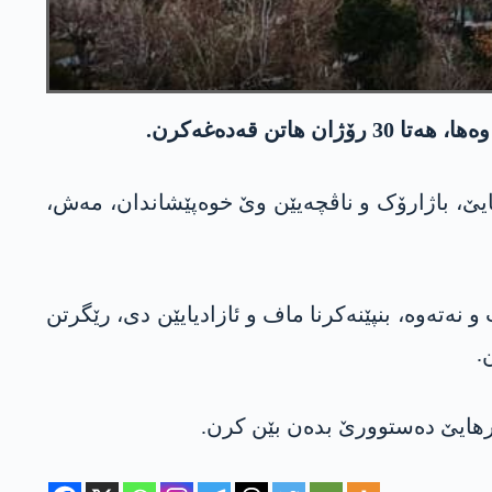
ن قەدەغەکرن.
 ھەتا 25ێ شوباتێ، ل سنۆرێ پارێزگەھا رھایێ، باژارۆک و ناڤچەیێن وێ خوەپێشاندان، مەش،
 نەتەوە، بنپێنەکرنا ماف و ئازادیایێن دی، رێگرتن
.
رھایێ دەستوورێ بده‌ن بێن کرن.