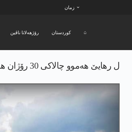
زمان
⌂
کوردستان
رۆژھەلاتا ناڤین
ل رھایێ ھەموو چالاکی 30 رۆژان هاتن قەدەخە كرن