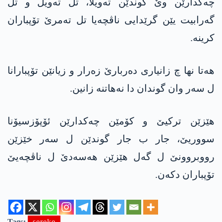
چەکدارێن وێ گوندێن تەویلا، تل تەویل و تل
گەرابیت یێن گرێدایی ناڤچەیا تل تەمرێ تۆپباران
کرینە.
ھەتا نھا چ زانیاری دەربارێ زەرار و زیانێن تۆپبارانا
ل سەر وان گوندان دا نەھاتنە زانین.
ھێزێن ترکیێ و کۆمێن چەکدارێن ئۆپۆزسیۆنا
سووریێ، جار ب جار گوندێن ل سەر خێزێن
رووبروونێ ل گەل ھێزێن ھه‌سه‌دێ ل ناڤچەیێ
تۆپباران دکه‌ن.
Tags:
sereke