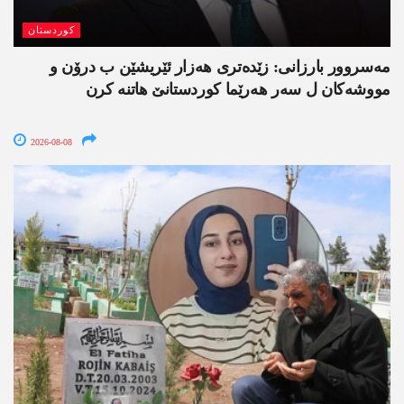
کوردستان
مەسروور بارزانی: زێدەتری ھەزار ئێریشێن ب درۆن و
مووشەکان ل سەر ھەرێما کوردستانێ ھاتنە کرن
2026-08-08