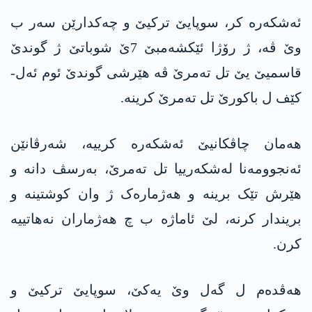
ئه‌شكه‌ره‌ كر، سوپایێ ترکیێ و چەکدارێن سەر ب
وێ ڤە، ژ رۆژا ئێكشه‌مبێ 7ێ شوباتێ ژ گوندێ
قاسمیێ یێ تل تەمرێ ڤە هێرشی گوندێ ئوم ئەل-
کێف ل باکورێ تل تەمرێ کرینە.
ھەمان چاڤکانیێ ئەشکەرە کرییە، شەرڤانێن
ئه‌نجوومه‌نا لەشکەرییا تل تەمرێ، بەرسڤ دانە و
هێرش تێک برینە و ھەژمارەک ژ وان کوشتینە و
بریندار کرنە، لێ ئاماژە ب چ ھەژماران نەھاتییە
کرن.
ھەڤدەم ل گەل وێ یەکێ، سوپایێ ترکیێ و