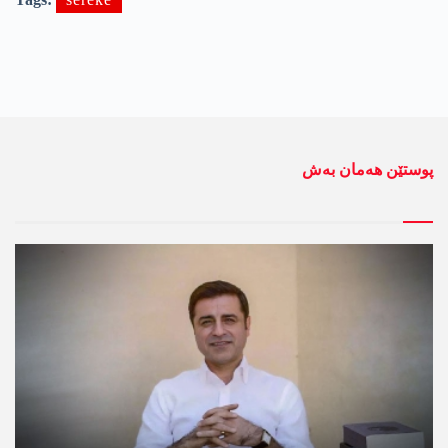
پوستێن ھەمان بەش