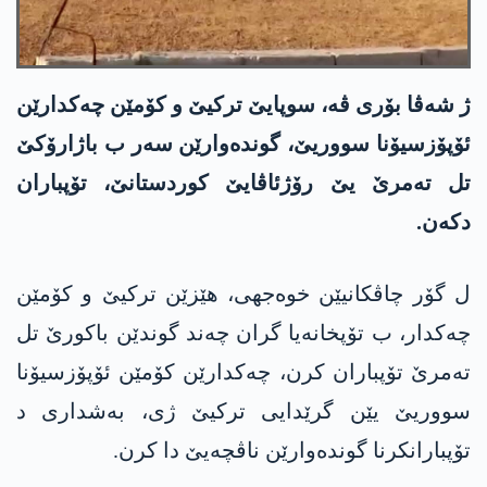
ژ شەڤا بۆری ڤە، سوپایێ ترکیێ و کۆمێن چەکدارێن
ئۆپۆزسیۆنا سووریێ، گوندەوارێن سەر ب باژارۆکێ
تل تەمرێ یێ رۆژئاڤایێ کوردستانێ، تۆپباران
دکه‌ن.
ل گۆر چاڤکانیێن خوەجھی، ھێزێن ترکیێ و کۆمێن
چەکدار، ب تۆپخانەیا گران چەند گوندێن باکورێ تل
تەمرێ تۆپباران کرن، چەکدارێن کۆمێن ئۆپۆزسیۆنا
سووریێ یێن گرێدایی ترکیێ ژی، بەشداری د
تۆپبارانکرنا گوندەوارێن ناڤچەیێ دا کرن.