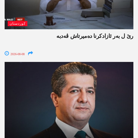
کوردستان
رێ ل بەر ئازادکرنا دەمیرتاش ڤەدبە
2026-08-08