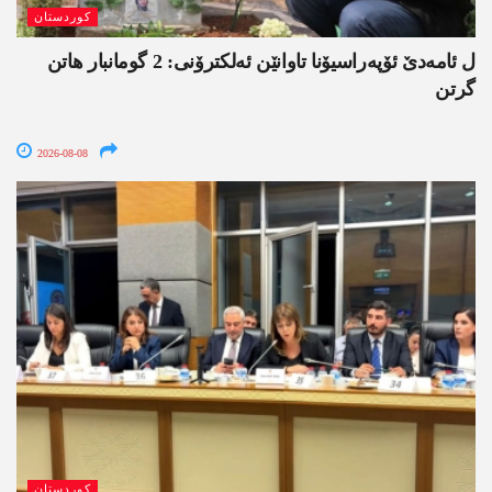
کوردستان
ل ئامەدێ ئۆپەراسیۆنا تاوانێن ئەلکترۆنی: 2 گومانبار ھاتن
گرتن
2026-08-08
کوردستان