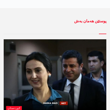
پوستێن ھەمان بەش
کوردستان