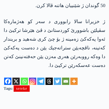
50 گوندان ژ شێنییان هاتنه‌ ڤالا كرن.
ژ خزیرانا سالا رابووری د سه‌ر كو هه‌ژماره‌كا
سڤیلێن باشوورێ كوردستانێ د ڤێ هێرشا تركیێ دا‌
ئه‌وا په‌كه‌كێ زه‌مینه‌ ژ بۆ چێ كری شه‌هید و بریندار
كه‌تینه‌، ناڤچه‌یێن ستراته‌جیك یێن د ده‌ست په‌كه‌كێ
دا‌ وه‌كه‌ رووبه‌رێن هه‌ری مه‌زن یێن حه‌فته‌نینێ كه‌تن
ده‌ست عه‌سكه‌رێن تركیێ دا‌.
Tags:
sereke