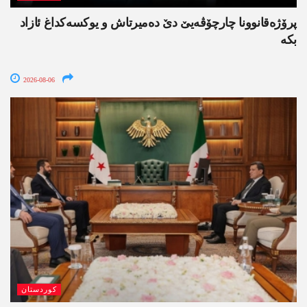
پرۆژەقانوونا چارچۆڤەیێ دێ دەمیرتاش و یوکسەکداغ ئازاد
بکە
2026-08-06
کوردستان