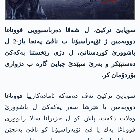
سوپایێ تركیێ، ل شه‌ڤا ده‌رباسبوویی قووناغا
دوویه‌مین ژ ئۆپه‌راسیۆنا ب ناڤێ په‌نجا باز-2 ل
باشوورێ كوردستانێ، ل دژی رێخستنا په‌كه‌كێ
ده‌ستپێكر و به‌رێ سپێدێ چیایێ گاره‌ ب دژواری
بۆردۆمان كر.
سوپایێ تركیێ ئه‌ڤ ده‌مه‌كه‌ ئاماده‌كارییا قووناغا
دوویه‌مین یا هێرشا سه‌ر په‌كه‌كێ ل باشوورێ
وه‌لات دكه‌ت‌، پاش كو ل خزیرانا سالا رابووری
قووناغا یه‌ك یا ڤێ ئۆپه‌راسیۆنا كو ناڤێ په‌نجێن