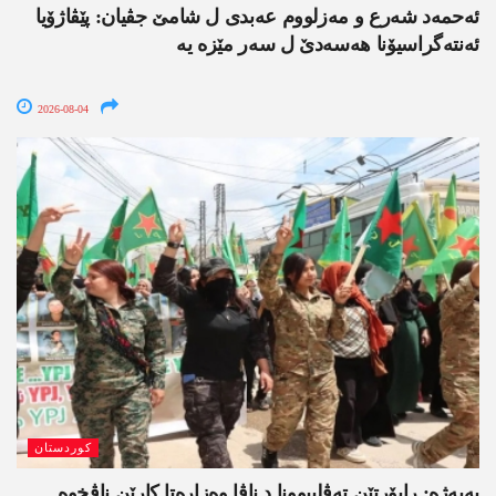
ئەحمەد شەرع و مەزلووم عەبدی ل شامێ جڤیان: پێڤاژۆیا
ئەنتەگراسیۆنا ھەسەدێ ل سەر مێزە یە
2026-08-04
کوردستان
یەپەژە: راپۆرتێن تەڤلیبوونا د ناڤا وەزارەتا کارێن ناڤخوە