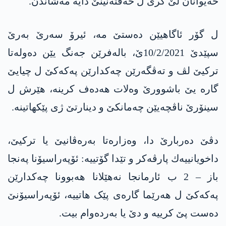
حه‌یوانان لێ كری ل حه‌فته‌نینێ دایه‌ مه‌شاندن.
ل گۆر ئاگاهیێن ده‌ستێ مه‌، ئیرۆ سه‌رێ به‌رێ
سپێدێ 10/2/2021ێ، باله‌فرێن جه‌نگ یێن ده‌وله‌تا
تركیێ لڤ و ته‌ڤگه‌رێن چه‌كدارێن په‌كه‌كێ ل چیایێ
گاره‌ یێ باشوورێ وه‌لات هه‌ده‌ف كرینه‌، هێرش ل
سینۆرێ ناڤچه‌یێن چه‌مانكێ و دینارتێ ژی پێكهاتینه‌.
دڤێ ده‌ربارێ دا، وه‌زاره‌تا به‌ره‌ڤانیێ یا تركیێ،
داخویانییه‌ك پارڤه‌كر و تێدا‌ گۆتییه‌: ئۆپەراسیۆنا پەنجا
باز – 2 ب ئارمانجا نه‌هێلانا ھەبوونا چەکدارێن
په‌كه‌كێ ل ھەرێما گارەی پێک ھاتییە، ئۆپەراسیۆنێ
دەست پێ کرییە و دێ یا بەردەوام بیت.