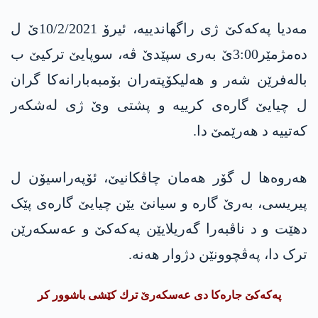
مه‌دیا په‌كه‌كێ ژی راگھاندییە، ئیرۆ 10/2/2021ێ ل
ده‌مژمێر3:00ێ بەری سپێدێ ڤە، سوپایێ ترکیێ ب
بالەفرێن شەر و ھەلیکۆپتەران بۆمبەبارانەکا گران
ل چیایێ گارەی كرییه‌ و پشتی وێ ژی لەشکەر
كه‌تییه‌ د ھەرێمێ دا.
ھەروه‌ھا ل گۆر ھەمان چاڤکانیێ، ئۆپەراسیۆن ل
پیریسی، بەرێ گارە و سیانێ یێن چیایێ گارەی پێک
دهێت و د ناڤبەرا گه‌ریلایێن په‌كه‌كێ و عه‌سكه‌رێن
ترک دا، پەڤچوونێن دژوار ھەنە.
په‌كه‌كێ‌ جاره‌كا‌ دی عه‌سكه‌رێ ترك كێشی باشوور كر