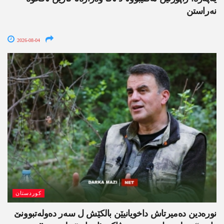
نەراستن
2026-08-04
کوردستان
نورەدین دەمیرتاش داخویانیێن بالکێش ل سەر دەولەتبوونێ