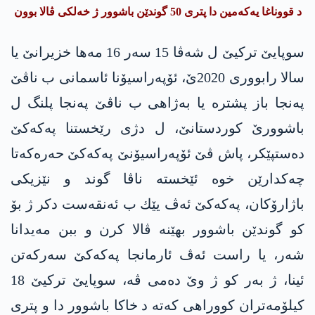
د قووناغا یه‌كه‌مین دا‌ پتری 50 گوندێن باشوور ژ خه‌لكی ڤالا بوون
سوپایێ تركیێ ل شه‌ڤا 15 سه‌ر 16 مه‌ها خزیرانێ یا
سالا رابووری 2020ێ، ئۆپه‌راسیۆنا ئاسمانی ب ناڤێ
په‌نجا باز پشتره‌ یا به‌ژاهی ب ناڤێ په‌نجا پلنگ ل
باشوورێ كوردستانێ، ل دژی رێخستنا په‌كه‌كێ
ده‌ستپێكر، پاش ڤێ ئۆپه‌راسیۆنێ په‌كه‌كێ حه‌ره‌كه‌تا
چه‌كدارێن خوه‌ ئێخسته‌ ناڤا گوند و نێزیكی
باژارۆكان، په‌كه‌كێ ئه‌ڤ یێك ب ئه‌نقه‌ست دكر ژ بۆ
كو گوندێن باشوور بهێنه‌ ڤالا كرن و ببن مه‌یدانا
شه‌ر، یا راست ئه‌ڤ ئارمانجا په‌كه‌كێ سه‌ركه‌تن
ئینا، ژ به‌ر كو ژ وێ ده‌می ڤه‌، سوپایێ تركیێ 18
كیلۆمه‌تران كووراهی كه‌ته‌ د خاكا باشوور دا‌ و پتری