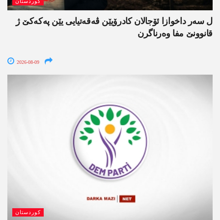
کوردستان
ل سەر داخوازا ئۆجالان کادرۆیێن ڤەقەتیایی یێن پەکەکێ ژ
قانوونێ مفا وەرناگرن
2026-08-09
کوردستان