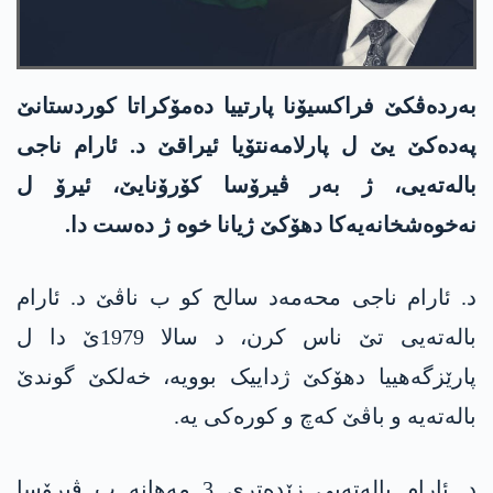
بەردەڤکێ فراکسیۆنا پارتییا دەمۆکراتا کوردستانێ
په‌ده‌كێ یێ ل پارلامەنتۆیا ئیراقێ د. ئارام ناجی
بالەتەیی، ژ بەر ڤیرۆسا کۆرۆنایێ، ئیرۆ ل
نەخوەشخانەیەکا دھۆکێ ژیانا خوە ژ دەست دا.
د. ئارام ناجی محەمەد سالح کو ب ناڤێ د. ئارام
بالەتەیی تێ ناس كرن، د سالا 1979ێ دا ل
پارێزگەھییا دھۆکێ ژداییک بوویە، خەلکێ گوندێ
بالەتەیە و باڤێ کەچ و کورەکی یە.
د. ئارام بالەتەیی زێدەتری 3 مه‌هانه‌ ب ڤیرۆسا