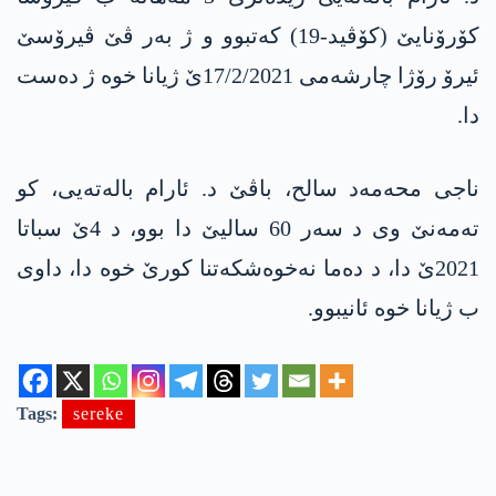
کۆرۆنایێ (كۆڤید-19) کەتبوو و ژ بەر ڤێ ڤیرۆسێ
ئیرۆ رۆژا چارشه‌می 17/2/2021ێ ژیانا خوە ژ دەست
دا.
ناجی محەمەد سالح، باڤێ د. ئارام بالەتەیی، کو
تەمەنێ وی د سەر 60 سالیێ دا بوو، د 4ێ سباتا
2021ێ دا، د دەما نەخوەشکەتنا کورێ خوە دا، داوی
ب ژیانا خوە ئانیبوو.
Tags:
sereke