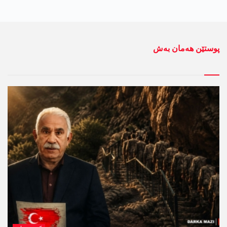
پوستێن ھەمان بەش