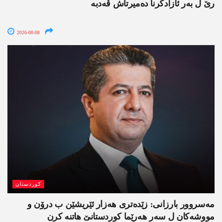
رێ ل بەر ئازادکرنا دەمیرتاش ڤەدبە
2026-08-08
کوردستان
مەسروور بارزانی: زێدەتری ھەزار ئێریشێن ب درۆن و
مووشەکان ل سەر ھەرێما کوردستانێ ھاتنە کرن