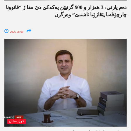
دەم پارتی: 3 ھەزار و 900 گرتیێن پەکەکێ دێ مفا ژ “قانوونا
چارچۆڤەیا پێڤاژۆیا ئاشتیێ” وەرگرن
2026-08-09
کوردستان