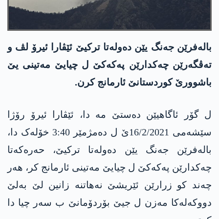
باله‌فرێن جه‌نگ یێن ده‌وله‌تا تركیێ ئێڤارا ئیرۆ لڤ و
ته‌ڤگه‌رێن چه‌كدارێن په‌كه‌كێ ل چیایێ مه‌تینی یێ
باشوورێ كوردستانێ ئارمانج كرن.
ل گۆر ئاگاهیێن ده‌ستێ مه دا‌، ئێڤارا ئیرۆ رۆژا
سێشه‌می 16/2/2021ێ ل دەمژمێر 3:40 خۆلەک دا،
باله‌فرێن جه‌نگ یێن ده‌وله‌تا تركیێ، حه‌ره‌كه‌تا
چه‌كدارێن په‌كه‌كێ ل چیایێ مه‌تینی ئارمانج كر، هه‌ر
چه‌ند كو زرارێن ئێریشێ نه‌هاتنه‌ زانین لێ به‌لێ
دووكه‌له‌كا مه‌زن ل جیێ بۆردۆمانێ ب سه‌ر چیا دا