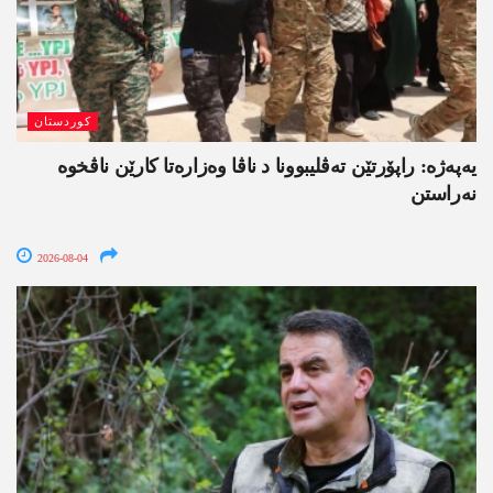
کوردستان
یەپەژە: راپۆرتێن تەڤلیبوونا د ناڤا وەزارەتا کارێن ناڤخوە
نەراستن
2026-08-04