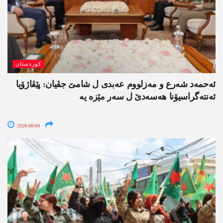
کوردستان
ئەحمەد شەرع و مەزلووم عەبدی ل شامێ جڤیان: پێڤاژۆیا
ئەنتەگراسیۆنا ھەسەدێ ل سەر مێزە یە
2026-08-04