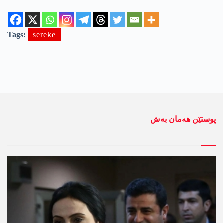
Tags:
sereke
پوستێن ھەمان بەش