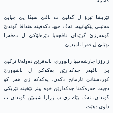
كه‌تییه‌.
ئێریشا ئیرۆ ل گه‌لیێ ب ناڤێ سیڤا یێ چیایێ
مه‌تینی پێكهاتییه‌، ئه‌ڤ جیهـ دكه‌ڤیته‌ هنداڤا گوندێ
گوهه‌رزێ گرێدای ناڤچه‌یا دێره‌لۆكێ ل ده‌ڤه‌را
نهێلێ ل قه‌زا ئامێدیێ.
ژ رۆژا چارشه‌مبیا رابووری، باله‌فرێن ده‌وله‌تا تركیێ
بێ ناڤبه‌ر چه‌كدارێن په‌كه‌كێ ل باشوورێ
كوردستانێ ئارمانج دكەن، په‌كه‌كه‌ ژی هه‌ر كو
دچیت حه‌ره‌كه‌تا چه‌كدارێن خوه‌ پیتر تێخیته‌ نێزیکی
گوندان، ئه‌ڤ یێك ژی ب زرارا شێنیێن گوندان ب
داوی دهێت.