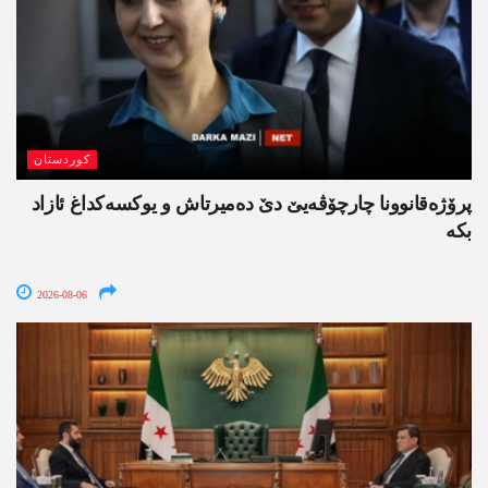
کوردستان
پرۆژەقانوونا چارچۆڤەیێ دێ دەمیرتاش و یوکسەکداغ ئازاد
بکە
2026-08-06