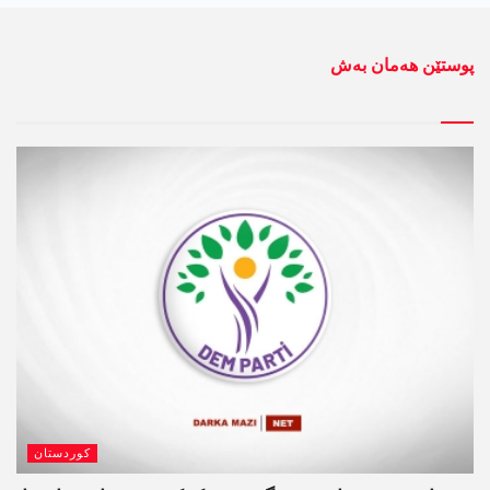
پوستێن ھەمان بەش
کوردستان