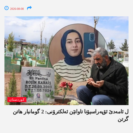
2026-08-08
کوردستان
ل ئامەدێ ئۆپەراسیۆنا تاوانێن ئەلکترۆنی: 2 گومانبار ھاتن
گرتن