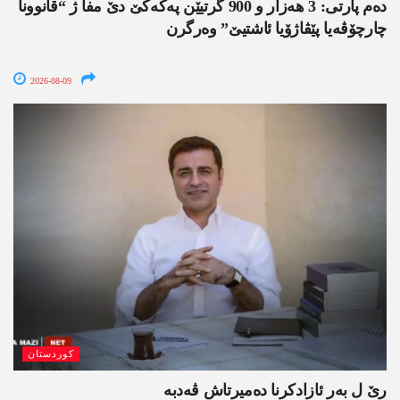
دەم پارتی: 3 ھەزار و 900 گرتیێن پەکەکێ دێ مفا ژ “قانوونا
چارچۆڤەیا پێڤاژۆیا ئاشتیێ” وەرگرن
2026-08-09
کوردستان
رێ ل بەر ئازادکرنا دەمیرتاش ڤەدبە