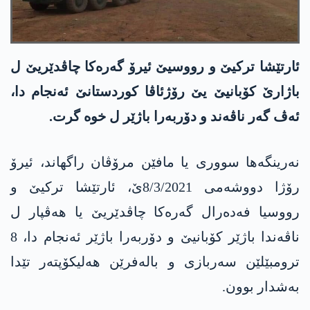
ئارتێشا تركیێ و رووسیێ ئیرۆ گه‌ره‌كا چاڤدێریێ ل
باژارێ كۆبانیێ یێ رۆژئاڤا كوردستانێ ئه‌نجام دا،
ئه‌ڤ گه‌ر ناڤه‌ند و دۆربه‌را باژێر ل خوه‌ گرت.
نه‌رینگه‌ها سووری یا مافێن مرۆڤان راگهاند، ئیرۆ
رۆژا دووشه‌می 8/3/2021ێ، ئارتێشا تركیێ و
رووسیا فه‌ده‌رال گه‌ره‌كا چاڤدێریێ یا هه‌ڤپار ل
ناڤه‌ندا باژێر كۆبانیێ و دۆربه‌را باژێر ئه‌نجام دا، 8
ترومبێلێن سه‌ربازی و باله‌فرێن هه‌لیكۆپته‌ر تێدا
به‌شدار بوون.