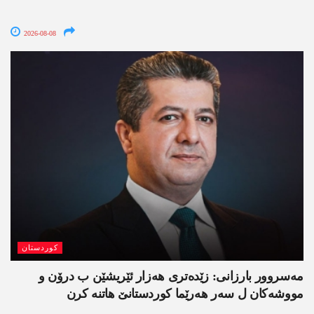
2026-08-08
کوردستان
مەسروور بارزانی: زێدەتری ھەزار ئێریشێن ب درۆن و
مووشەکان ل سەر ھەرێما کوردستانێ ھاتنە کرن