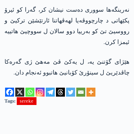
نه‌رینگه‌ها سووری ده‌ست نیشان كر، گه‌را كو ئیرۆ
پكێهاتی د چارچووڤه‌یا لهه‌ڤهاتنا ئارتێشێن تركیێ و
رووسیێ تێ كو به‌رییا دوو سالان ل سووچیێ هاتییه‌
ئیمزا‌ كرن.
هێژای گۆتنێ یه‌، ل یه‌كێ ڤێ مه‌هێ ژی گه‌ره‌كا
چاڤدێریێ ل سینۆرێ كۆبانیێ هاتبوو ئه‌نجام دان.
Tags:
sereke