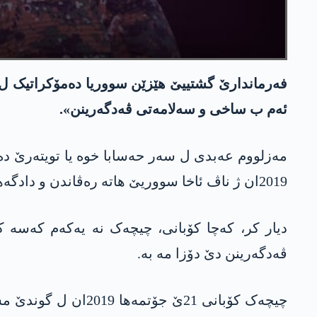
فەرماندارێ گشتییێ ھێزێن سووریا دەمۆکراتیک ل ده‌رب
ئه‌م ب ساخی و سه‌لامه‌تی ڤه‌دگه‌رینن».
مەزلووم عەبدی ل سەر حه‌سابا خوە یا تویته‌رێ دە
2019ان ژ ناڤ ئاخا سووریێ ھاتە رەڤاندن و دادگەھەکە ترکیێ جەزایێ ھەتا ھەتایێ ب سەر دە سەپاند، ئەڤ یەک ل دژی یاسایێن ناڤنەتەوەیی یە».
دیار کر، کەچا کۆبانی، چیچەک نە یەکەم کەسە
ڤەدگەرینن دێ دۆزا مە بە.
چیچەک کۆبانی 21ێ ج