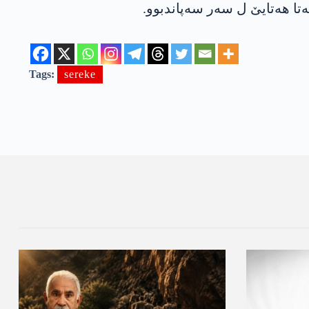
ەتا ھەتایێ ل سەر سەپاندبوو.
Tags:
sereke