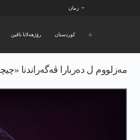
زمان
⌂
کوردستان
رۆژھەلاتا ناڤین
مه‌زلووم ل ده‌ربارا ڤه‌گه‌راندنا «چیچ