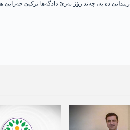
 زیندانێ دە یە، چەند رۆژ بەرێ دادگەھا ترکیێ جەزایێ ھ