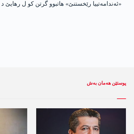
«ئەندامه‌تییا رێخستنێ» ھاتبوو گرتن کو ل رھایێ د
پوستێن ھەمان بەش