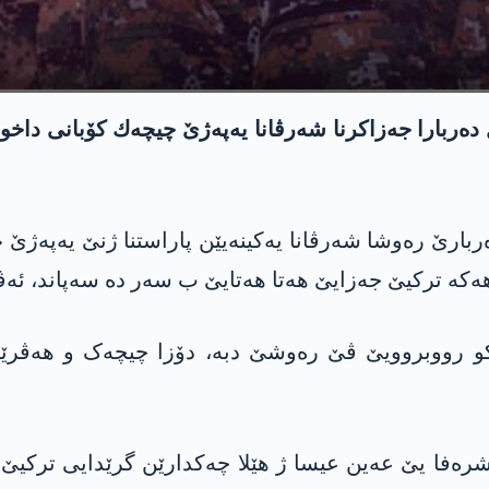
ارا جه‌زاكرنا شه‌رڤانا یه‌په‌ژێ چیچه‌ك كۆبانی داخویا
ربارێ رەوشا شەرڤانا یەکینەیێن پاراستنا ژنێ یه‌په‌ژ
 کو رووبروویێ ڤێ رەوشێ دبە، دۆزا چیچەک و ھەڤرێ
ۆتمەھا 2019ان ل گوندێ مشرەفا یێ عەین عیسا ژ هێلا چەکدارێن گرێدا