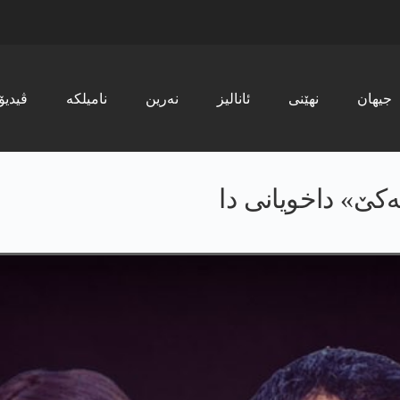
جیھان
نھێنی
ئانالیز
نەرین
نامیلکە
ڤیدیۆ
ه‌كێ» داخویانی دا