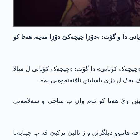
نی دا و گۆت: «دۆزا چیچه‌كێ دۆزا مه‌یه‌، هه‌تا كو
ێ «چیچەک کۆبانی» دا گۆت: «چیچەک کۆبانی ل سالا
یێن وێ ھەتا کو ئەم وان ب ساخی و سەلامەتی
یی ترکیێ ڤە ھاتبوو دیلگرتن و ژ ئالیێ ترکیێ ڤە ب جینایه‌تا