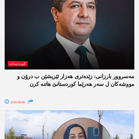
کوردستان
مەسروور بارزانی: زێدەتری ھەزار ئێریشێن ب درۆن و
مووشەکان ل سەر ھەرێما کوردستانێ ھاتنە کرن
2026-08-08