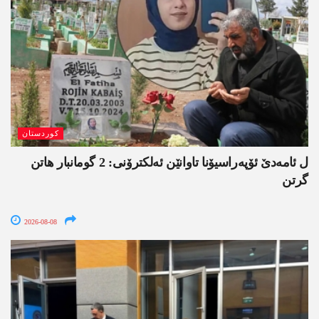
کوردستان
ل ئامەدێ ئۆپەراسیۆنا تاوانێن ئەلکترۆنی: 2 گومانبار ھاتن
گرتن
2026-08-08