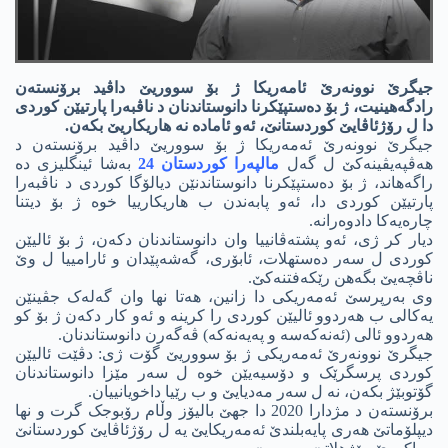
جیگرێ نوونەرێ ئامه‌ریكا ژ بۆ سووریێ داڤید برۆنستەن
رادگه‌ھینیت، ژ بۆ دەستپێکرنا دانوستاندنان د ناڤبەرا پارتیێن کوردی
دا ل رۆژئاڤایێ کوردستانێ، ئەو ئامادە نە هاریكاریێ بكه‌ن.
جیگرێ نوونەرێ ئه‌مەریکا ژ بۆ سووریێ داڤید برۆنستەن د
ھەڤپەیڤینەکێ ل گەل
مالپەرا كوردستان 24
بەشا ئینگلیزی دە
راگه‌ھاند، ژ بۆ دەستپێکرنا دانوستاندنێن دیالۆگا کوردی د ناڤبەرا
پارتیێن کوردی دا، ئەو پابەندن ب هاریكارییا خوە ژ بۆ دیتنا
چارەیەکا دادوەرانە.
دیار کر ژی، ئەو پشتەڤانییا وان دانوستاندنان دکه‌ن، ژ بۆ ئالیێن
کوردی ل سەر دەستھلات، ئابۆری، گەشەپێدان و ئارامییا ل وێ
ناڤچەیێ بگه‌ھن رێکەفتنەکێ.
وی بەرپرسێ ئه‌مەریکی دا زانین، ھەتا نھا وان گەلەک جڤینێن
یەکالی ب ھەردوو ئالیێن کوردی را کرینە و ئەو کار دکه‌ن ژ بۆ كو
ھەردوو ئالی (ئه‌نه‌كه‌سه‌ و په‌یه‌نه‌‌كه‌) ڤەگەرن دانوستاندنان.
جیگرێ نوونەرێ ئه‌مەریکی ژ بۆ سووریێ گۆت ژی: دڤێت ئالیێن
کوردی پرسگرێک و دۆسیەیێن خوە ل سەر مێزا دانوستاندنان
گۆتوبێژ بکه‌ن، نە ل سەر مەدیایێ و ب رێیا داخویانییان.
برۆنستەن د مژدارا 2020 دا جھێ بالیۆز وڵام رۆبوجک گرت و نھا
دیپلۆماتێ ھەری پایەبلندێ ئه‌مەریکایێ یه‌ ل رۆژئاڤایێ کوردستانێ