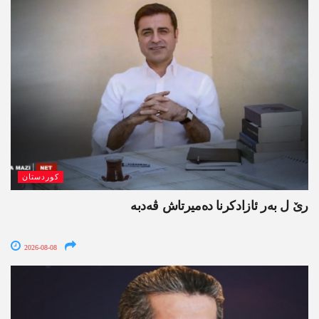
کوردستان
رێ ل بەر ئازادکرنا دەمیرتاش ڤەدبە
2026-08-08