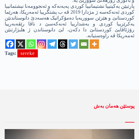
و باکورێ رۆژھلاتێ سووریێ یە.
پارتیێن یەکیتییا نشتیمانییا کوردی په‌یه‌نه‌كه‌ و ئەنجوومەنا نیشتمانییا
کوردی ئه‌نه‌كه‌سه‌ ژ مژدارا 2019 ڤە ب پشتگرییا ئه‌مەریکا، ھەرێما
کوردستانێ و ھێزێن سووریەیا دەمۆکراتیک هه‌سه‌دێ دانوستاندنێن
یەکرێزییا کوردی و بەشدارییا ئه‌نه‌كه‌سێ د ناڤا رێڤەبەرییا
رۆژئاڤایێ کوردستانێ دا دکه‌ن، لێ دانوستاندن ژ ھلبژارتنێن
ئه‌مەریکا ڤە راوەستیانە.
Tags:
sereke
پوستێن ھەمان بەش