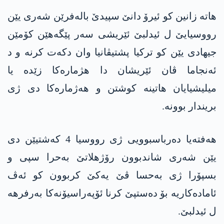
ھاتە زانین کو ئیرۆ دانێ سپیدێ بالەفرێن شەری یێن
رووسیایێ ل ئیدلبێ ئێریشی سەر پێگەهێن کۆمێن
جیھادی یێن کو ترکیا پشتیڤانیا وان دکەت کرنە و د
ئەنجاما ڤان ئێریشان دا ھژمارەکا زێدە یا
میلیشیایان ھاتینە کوشتن و ھەژمارەکا دی ژی
بریندار بوونە.
ھەفتەیا دەرباسبوویی ژی رووسیا 4 کەشتیێن دی
یێن شەری شاندبوون رۆژھلاتێ بەحرا سپی و
بسپۆرا ژی بەحسا ڤێ یەکێ کربوون کو ئەڤ
ئامادەکاریە بۆ دەستپێ کرنا ئۆپەراسیۆنەکا بەرفرهە
ل ئیدلبێ.