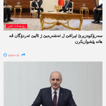
رۆژھەلاتا ناڤین
سەرۆکوەزیرێ ئیراقێ ل ئەنقەرەیێ ژ ئالیێ ئەردۆگان ڤە
ھاتە پێشوازیکرن
2026-07-28