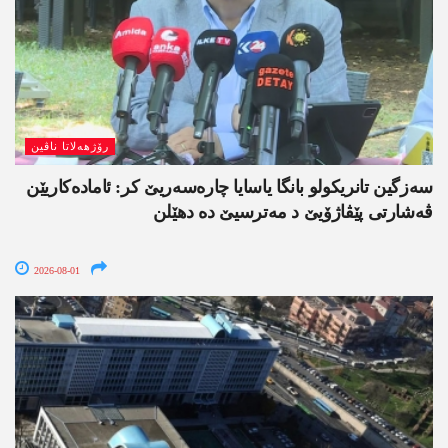
رۆژھەلاتا ناڤین
سەزگین تانریکولو بانگا یاسایا چارەسەریێ کر: ئامادەکاریێن
ڤەشارتی پێڤاژۆیێ د مەترسیێ دە دھێلن
2026-08-01