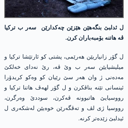
ل ئدلبێ بنگەھێن ھێزێن چەکدارێن سەر ب ترکیا
ڤە ھاتنە بۆمبەباران کرن.
ل گۆر زانیاریێن ھەرێمی، پشتی کو ئارتێشا ترکیا و
میلیشیایێن سەر ب وێ ڤە، رێ نەدای خەلکێ
مەدەنی ژ وان ھەر سێ رێیان کو وەکو کریدۆرا
ئینسانی تێنە بناڤکرن و ل گۆر لھەڤ ھاتنا ترکیا و
رووسیایێ ھاتبوونە ڤەکرن، سوددێ وەرگرن،
رووسیا ژی لڤ و تەڤگەرێن خوەیێن لەشکەری ل
ئیدلبێ زێدەتر کرنە.