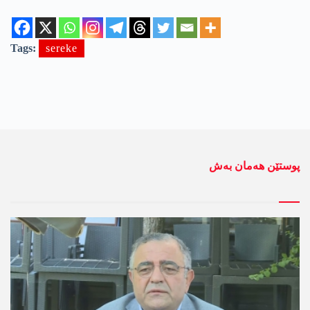
Tags:
sereke
پوستێن ھەمان بەش