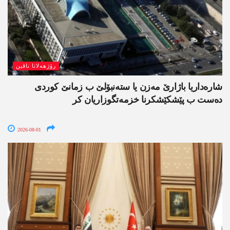
رۆژھەلاتا ناڤین
شارەداریا باژارێ مەزن یا ستەنبۆلێ ب زمانێ کوردی
دەست ب پێشکێشکرنا خزمەتگوزاریان کر
2026-08-01