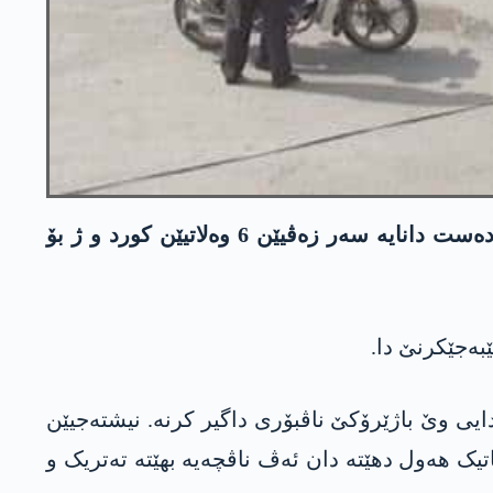
ل باژێرۆکێ شیێ یێ سەر ب ھەرێما عەفرینێ ڤە، چەکدارێن میلیشیا یێن فرقەیا سلتان سلێمان شاھ دەست دانایە سەر زەڤیێن 6 وەلاتیێن کورد و ژ بۆ
بەجێکرنێ دا.
یی وێ باژێرۆکێ ناڤبۆری داگیر کرنە. نیشتەجیێن
ەماتیک هەول دهێتە دان ئەڤ ناڤچەیە بهێتە تەتریک و