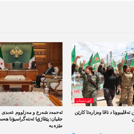
کوردستان
 تەڤلیبوونا د ناڤا وەزارەتا کارێن
ئەحمەد شەرع و مەزلووم عەبدی 
ن
جڤیان: پێڤاژۆیا ئەنتەگراسیۆنا ھ
مێزە یە