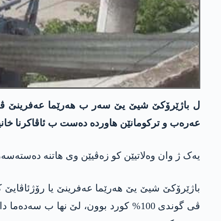
عەرەب و ترکومانێن ھاوردە دەست ب ئاڤاکرنا خانی
یەک ژ وان وەلاتیێن کو زەڤیێن وی ھاتنە دەستەسەرکر
باژێرۆکێ شیێ یێ ھەرێما عەفرینێ یا رۆژئاڤایێ ک
ڤی گوندی 100% کورد بوون، لێ نها ب 