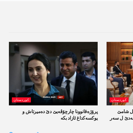
کوردستان
کوردستان
ل شامێ
پرۆژەقانوونا چارچۆڤەیێ دێ دەمیرتاش و
ەسەدێ ل سەر
یوکسەکداغ ئازاد بکە