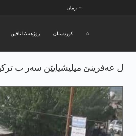
زمان
⌂
کوردستان
رۆژھەلاتا ناڤین
ل عەفرینێ میلیشیایێن سەر ب ترکیا