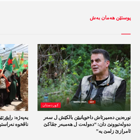
پوستێن ھەمان بەش
کوردستان
نورەدین دەمیرتاش داخویانیێن بالکێش ل سەر
یەپەژە: راپۆرتێن
دەولەتبوونێ دان: “دەولەت ل ھەمبەر جڤاکێ
ناڤخوە نەراست
ئامرازێ زلمێ یە”