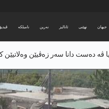
جیھان
نھێنی
ئانالیز
نەرین
نامیلکە
ڤیدیۆ
 ڤە دەست دانا سەر زەڤیێن وەلاتیێن ک