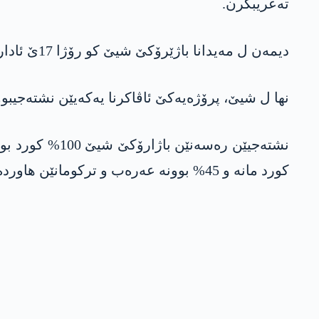
تەعریبکرن.
دیمەن ل مەیدانا باژێرۆکێ شیێ کو رۆژا 17ێ ئادارا 2021ێ ھاتنە کشاندن، دیار دکەن کو باژێرۆک تەژی چەکدار و عەرەب و ترکومانێن ھاوردە بوویە.
نھا ل شیێ، پرۆژەیەکێ ئاڤاکرنا یەکەیێن نشتەجیب
کورد مانە و 45% بوونە عەرەب و ترکومانێن ھاوردە.