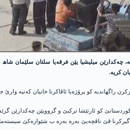
ان کریە.
ن راگھاندیە کو پرۆژەیا ئاڤاکرنا خانیان کەتیە وارێ جێ
وردستانێ کو ئارتێشا ترکیێ و گرووپێن چەکدارێن گرێدا
سەدەما داگیرکرنا ڤێ ناڤچەیێ بەرە بەرە ب شێوازەکێ سیست