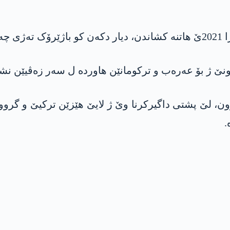
وونێ ژ بۆ عەرەب و ترکومانێن ھاوردە ل سەر زەڤیێن ن