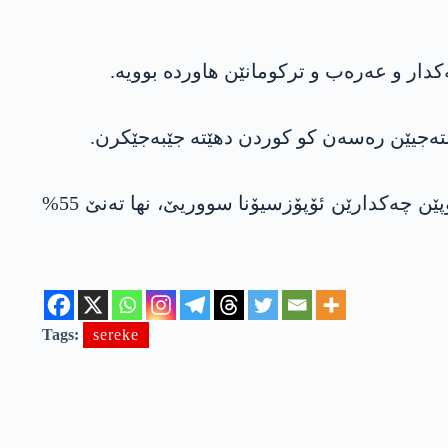
شتەجیێن رەسەن کو کوردن دهێتە جێبەجێکرن.
نشتەجیێن رەسەنێن باژارۆکێ شیێ 100% کورد بوون، لێ پشتی داگیرکرنا وێ ژ لایێ ھێزێن ترکیێ و گرووپێن چەکدارێن ئۆپۆزسیۆنا سووریێ، نھا تەنێ 55%
Tags:
sereke