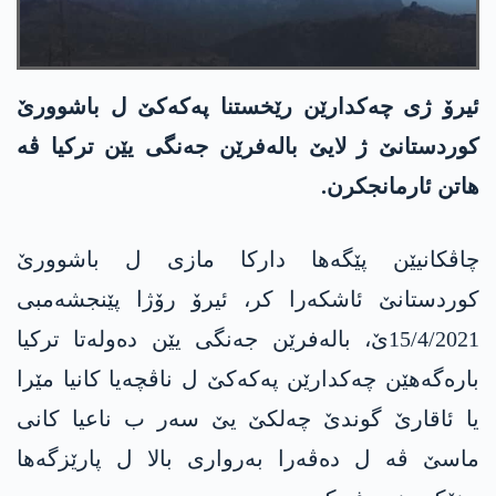
ئیرۆ ژی چه‌كدارێن رێخستنا په‌كه‌كێ ل باشوورێ
کوردستانێ ژ لایێ بالەفرێن جەنگی یێن ترکیا ڤە
هاتن ئارمانجکرن.
چاڤكانیێن پێگه‌ها داركا مازی ل باشوورێ
كوردستانێ ئا‌شكه‌را‌ كر، ئیرۆ رۆژا پێنجشەمبی
15/4/2021ێ، باله‌فرێن جەنگی یێن ده‌وله‌تا تركیا
بارەگەهێن چه‌كدارێن په‌كه‌كێ ل ناڤچەیا کانیا مێرا
یا ئاقارێ گوندێ چەلکێ یێ سەر ب ناعیا کانی
ماسێ ڤە ل دەڤەرا بەرواری بالا ل پارێزگه‌ها