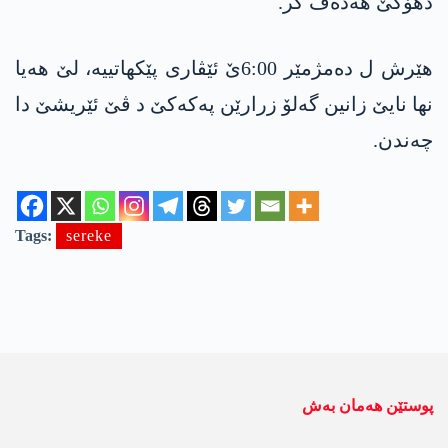
دهۆكێ هه‌ده‌ف كر.
هێرش ل دەمژمێر 6:00ێ ئێڤاری پێكهاتییه‌، لێ هەیا
نها نایێ زانین گەلۆ زرارێن پەکەکێ د ڤێ ئێریشێ دا
چەندن.
Tags:
sereke
پوستێن ھەمان بەش