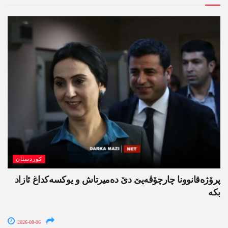
کوردستان
پرۆژەقانوونا چارچۆڤەیێ دێ دەمیرتاش و یوکسەکداغ ئازاد
بکە
2026-08-06