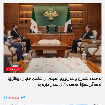
کوردستان
ئەحمەد شەرع و مەزلووم عەبدی ل شامێ جڤیان: پێڤاژۆیا
ئەنتەگراسیۆنا ھەسەدێ ل سەر مێزە یە
2026-08-04