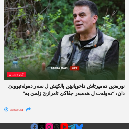
کوردستان
نورەدین دەمیرتاش داخویانیێن بالکێش ل سەر دەولەتبوونێ
دان: “دەولەت ل ھەمبەر جڤاکێ ئامرازێ زلمێ یە”
2026-08-04