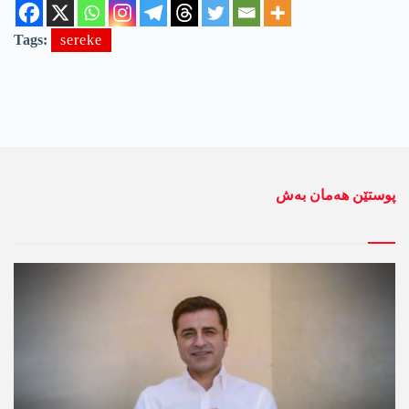
Tags:
sereke
پوستێن ھەمان بەش