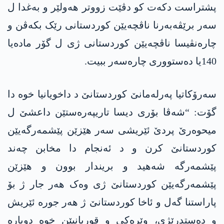
پشتراست دکەت کو دڤێت زووتر ھەولێر و بەغدا ل
سەر برێڤەبەرنا ناڤچەیێن کوردستانی رێک بکەڤن و
چارەنڤیسا ناڤچەیێن کوردستانی ژی ل گۆر مادەیا
140یا دەستووری چارەسەر ببیت.
سەرۆکاتیا پەرلەمانێ کوردستانێ د داخویانیا خوە دا
گۆت: “شەڤا بۆری دیسا تاریپەرەستێن داعشێ ل
میحوەرێ پردێ ئێریشی سەر ھێزێن پێشمەرگەیێن
کوردستانێ کرن و د ئەنجام دا مخابن چەند
پێشمەرگە شەھید و بریندار بوون و ھێزێن
پێشمەرگەیێن کوردستانێ ژی وەک ھەر جار ژ بۆ
پاراستنا گەل و ئاخا کوردستانێ ژ ھەر جورە ئێریش
و دەستدرێژی، وێرەکی و قوربانیێن خوە دوبارە