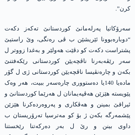
کرن”.
سەرۆکاتیا پەرلەمانێ کوردستانێ تەکەز دکەت
“دوبارەبوونا ئێریشێن ب ڤی رەنگی، وێ راستیێ
پشتراست دکەت کو دڤێت ھەولێر و بەغدا زووتر ل
سەر رێڤەبەرنا ناڤچەیێن کوردستانی رێکەفتنێ
بکەن و چارەنڤیسا ناڤچەیێن کوردستانی ژی ل گۆر
مادەیا 140یا دەستووری چارەسەر ببیت، ھەر وەک
پێویستە ھێزێن ھەڤپەیمانان ل ھەرێما کوردستانێ و
ئیراقێ بمینن و ھەڤکاری و پەروەردەکرنا ھێزێن
پێشمەرگە بکەن ژ بۆ کو مەترسیا تەرۆریستان ب
داوی بینن و رێ ل بەر دەرکەتنا رێخستنا