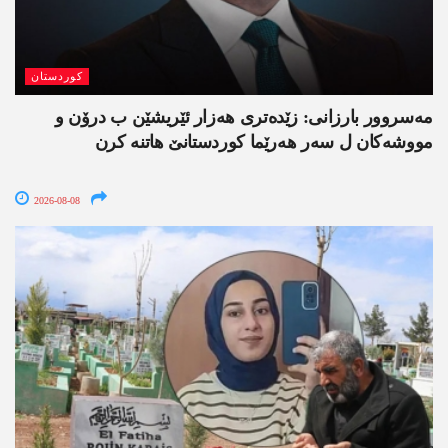
کوردستان
مەسروور بارزانی: زێدەتری ھەزار ئێریشێن ب درۆن و
مووشەکان ل سەر ھەرێما کوردستانێ ھاتنە کرن
2026-08-08