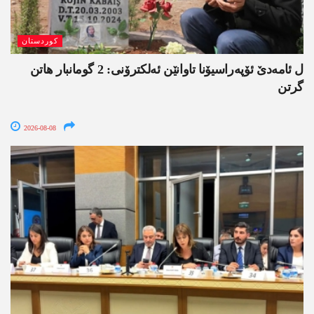
کوردستان
ل ئامەدێ ئۆپەراسیۆنا تاوانێن ئەلکترۆنی: 2 گومانبار ھاتن
گرتن
2026-08-08