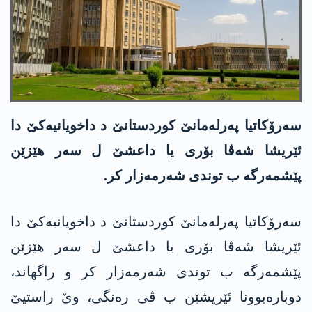
سەرۆکاتیا پەرلەمانێ کوردستانێ د داخویانیەکێ دا
ئێریشا شەڤا بۆری یا داعشێ ل سەر ھێزێن
پێشمەرگە ب توندی شەرمەزار کر.
سەرۆکاتیا پەرلەمانێ کوردستانێ د داخویانیەکێ دا
ئێریشا شەڤا بۆری یا داعشێ ل سەر ھێزێن
پێشمەرگە ب توندی شەرمەزار کر و راگھاند،
دوبارەبوونا ئێریشێن ب ڤی رەنگی، وێ راستیێ