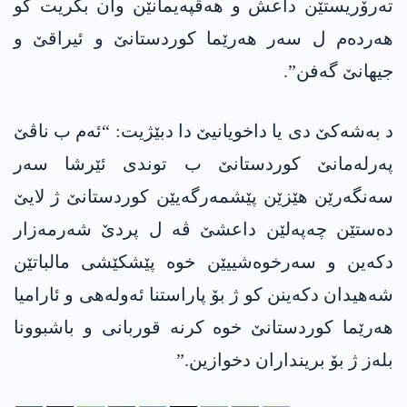
تەرۆریستێن داعش و ھەڤپەیمانێن وان بگریت کو
ھەردەم ل سەر ھەرێما کوردستانێ و ئیراقێ و
جیھانێ گەفن”.
د بەشەکێ دی یا داخویانیێ دا دبێژیت: “ئەم ب ناڤێ
پەرلەمانێ کوردستانێ ب توندی ئێرشا سەر
سەنگەرێن ھێزێن پێشمەرگەیێن کوردستانێ ژ لایێ
دەستێن چەپەلێن داعشێ ڤە ل پردێ شەرمەزار
دکەین و سەرخوەشییێن خوە پێشکێشی مالباتێن
شەھیدان دکەینن کو ژ بۆ پاراستنا ئەولەھی و ئارامیا
ھەرێما کوردستانێ خوە کرنە قوربانی و باشبوونا
بلەز ژ بۆ برینداران دخوازین.”