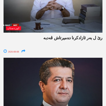
کوردستان
رێ ل بەر ئازادکرنا دەمیرتاش ڤەدبە
2026-08-08