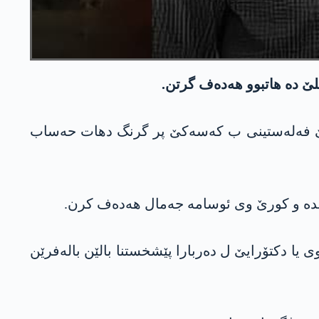
لێ ده‌ هاتبوو هه‌ده‌ف گرتن.
 یێ فه‌له‌ستینی ب كه‌سه‌كێ پر گرنگ دهات حه‌ساب
بده‌ و كورێ وی ئوسامه‌ جه‌مال هه‌ده‌ف كرن.
ی یا دكتۆرایێ ل ده‌ربارا پێشخستنا بالێن باله‌فرێن