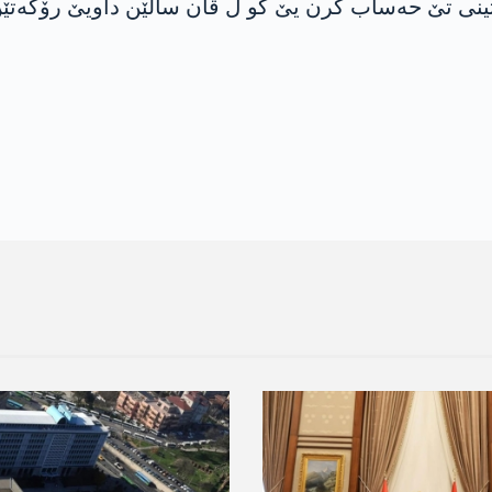
ستینی تێ حه‌ساب كرن یێ كو ل ڤان سالێن داویێ رۆكه‌تێ