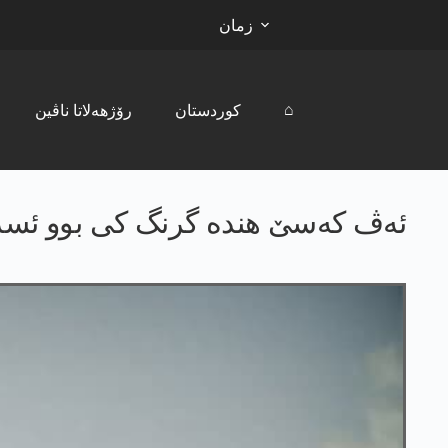
زمان
⌂
کوردستان
رۆژھەلاتا ناڤین
ئه‌ڤ كه‌سێ هنده‌ گرنگ كی بوو ئسر