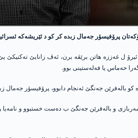
ۆكه‌تان پرۆفیسۆر جه‌مال زبده‌ كر كو د ئێریشه‌كه‌ ئسرائی
یرۆ ل غه‌ززه‌ هاتن برێڤه‌ برن، ئه‌ڤ زانایێ ته‌كنیكێ
‌را حه‌ماس یا فه‌له‌ستینی بوو.
 كو باله‌فرێن جه‌نگێ ئه‌نجام دابوو، پرۆفیسۆر جه‌مال ز
ا سه‌ربازی و باله‌فرێن جه‌نگێ ب ده‌ست خستبوو و نامه‌یا و