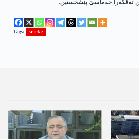
ن ته‌ڤگه‌را حه‌ماسێ پێشخستین.
Tags:
sereke