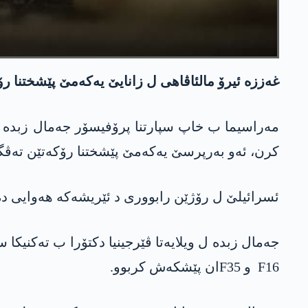
غه‌ززه‌ ئیرۆ مالئاڤاهی ل زانایێ یه‌كه‌مێ پێشختنا ر
مه‌راسیما ب خاپ سپارتنا پرۆفیسۆر جه‌مال زبده‌ ئ
كرن، ئه‌و به‌رپرسێ یه‌كه‌مێ پێشختنا رۆكه‌تێن ته‌ڤگه
ئسرائیلێ ل رۆژێن رابووری د ئێریشه‌كه‌ هه‌وایی ده‌
جه‌مال زبده‌ ل ویلایه‌تا ڤێرجینیا دكتۆرا ب ته‌كنیك
F16 و F35ان پێشكه‌ش كربوو.