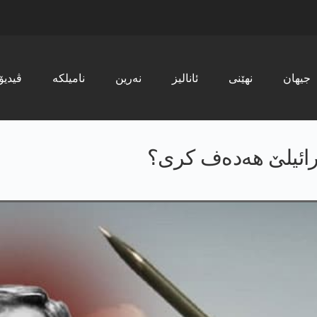
جیھان
نھێنی
ئانالیز
نەرین
نامیلکە
ڤیدیۆ
ائیلێ هه‌ده‌ف كری؟