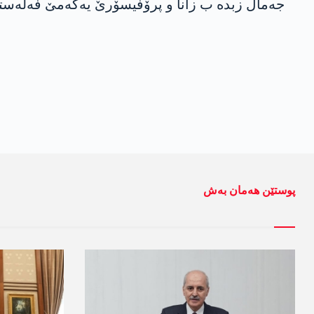
جه‌مال زبده‌ ب زانا و پرۆفیسۆرێ یه‌كه‌مێ فه‌له‌
پوستێن ھەمان بەش