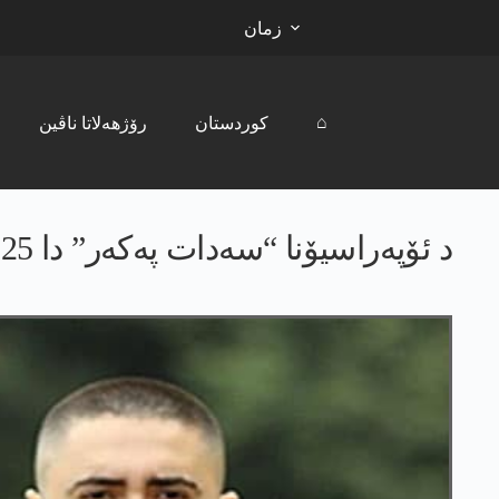
زمان
⌂
کوردستان
رۆژھەلاتا ناڤین
د ئۆپەراسیۆنا “سەدات پەکەر” دا 25 کەس ھاتنە گرتن