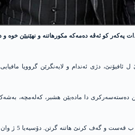
دات پەکەر کو ئەڤە دەمەکە مکورھاتنە و نهێنیێن خوە و 
ێن دەستەسەرکری دا مادەیێن ھشبر، کەلەمچە، بەشەک ز
ژ وان بەرگومانان 