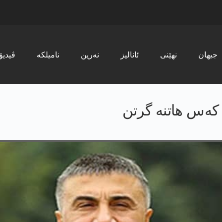
جیھان
نھێنی
ئانالیز
نەرین
نامیلکە
ڤیدیۆ