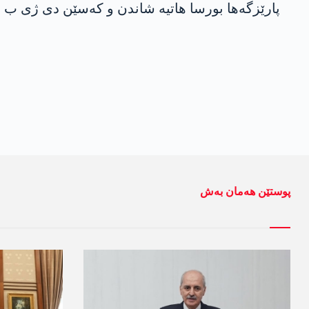
پارێزگەھا بورسا ھاتیە شاندن و کەسێن دی ژی ب مە
پوستێن ھەمان بەش