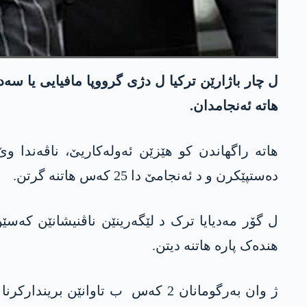
ل چار باژارێن ترکیا ل دژی گرووپا مافیایی یا سە
ھاتە ئەنجامدان.
دەستپێکرن و د ئەنجامێ دا 25 کەس ھاتنە گرتن.
ل گۆر مەدیایا ترک د لێگەرینێن ناڤنیشانێن کەس
ھندەک پارە ھاتنە دیتن.