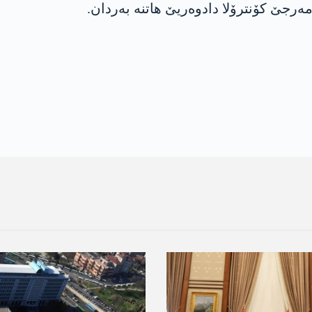
رجێ کۆنترۆلا دادوەریێ ھاتنە بەردان.