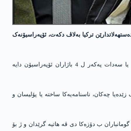
دەستهەلاتدارێن ترکیا بەلاڤ دکەت، ئۆپەراسیۆنەک
ھاتە راگھاندن کو ھێزێن ئەولەکاریێ، ناڤەندا وێ ل ئافیۆنێ، دژی ئەندام و لایەنگرێن گرووپا مافیایی یا سەدات پەکەر ل 4 باژاران ئۆپەراسیۆن دایە
ێدەیا چەکان، ناسنامەیەکا ساختە یا پۆلیسان و
2 کەس ب تاوانێن بریندارکرنا ب قەست و گەف کرنێ ھاتنە گرتن. دۆسیەیا 5 ژ وان گومانباران ب دۆزەکا دی ڤە ھاتیە گرێدان و ژ بۆ