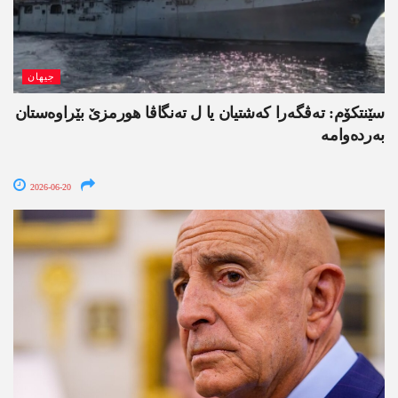
جیھان
سێنتکۆم: تەڤگەرا کەشتیان یا ل تەنگاڤا ھورمزێ بێراوەستان
بەردەوامە
2026-06-20