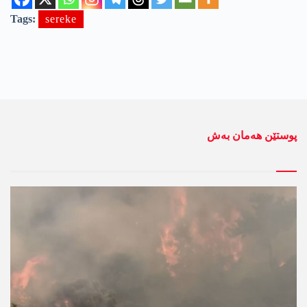
Tags:
sereke
پوستێن ھەمان بەش