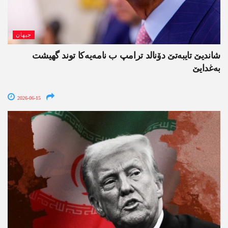
جیھان
شاندیێ تایبەتێ دۆنالد ترامپ ب نامەیەکا توند گھیشت
بەغدایێ
2026-06-15