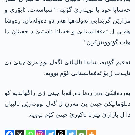
حەسابا خوە یا تویتەرێ گۆتیە: “سیاسەت، ئابۆری و
مژارێن گرێدایی ئەولەھیا ھەر دو دەولەتان، رەوشا
ھەیی ل ئەفغانستانێ و خەباتا ئاشتیێ د جڤینان دا
ھات گۆتووبێژکرن.”
نەعیم گۆتیە، شاندا تالیبانێ لگەل نوونەرێ چینێ یێ
تایبەت ژ بۆ ئەفغانستانی کۆم بوویە.
بەردەڤکێ وەزارەتا دەرڤەیا چینێ ژی راگھاندیە کو
دپلۆماتیکێ چینێ یێ مەزن ل گەل نوونەرێن تالیبان
دا ل باژارێ تینژنا باکورێ چینێ کۆم بوویە.