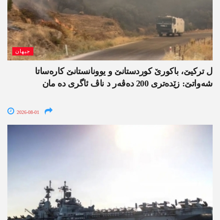
جیھان
ل ترکیێ، باکورێ کوردستانێ و یوونانستانێ کارەساتا
شەواتێ: زێدەتری 200 دەڤەر د ناڤ ئاگری دە مان
2026-08-01