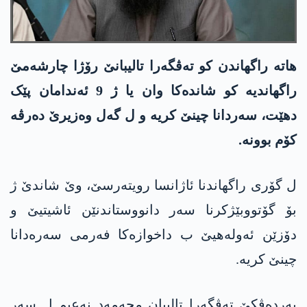
ھاتە راگھاندن کو تەڤگەرا تالیبانێ رۆژا چارشەمێ
راگھاندیە کو شاندەکا وان یا ژ 9 ئەندامان پێک
دهێت، سەردانا چینێ کریە و ل گەل وەزیرێ دەرڤە
کۆم بوونە.
ل گۆری راگھاندنا ئاژانسا رویتەرسێ، وێ شاندێ ژ
بۆ گۆتووبێژکرنا سەر دانووستاندنێن ئاشیتیێ و
دۆزێن ئەولەھیێ ب داخوازەکا فەرمی سەرەدانا
چینێ کریە.
بەردەڤکێ تەڤگەرا تالیبان محەمەد نەعیم ل سەر