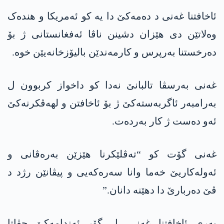
ئاخافتنا غەنی د دەمەکێ دا یە کو ئەمریکا و ھندەک
وەلاتێن دی ھێزان دشینن ناڤا ئەفغانستانی ژ بۆ
دەرخستنا بەرپرس و کارمەندێن بالیۆزخانەیێن خوە.
غەنی بەرسڤا تالبانێ نەدا کو داخواز کربوون ل
بەرامبەر ئاگربەستەکێ ژ بۆ ئاخافتن و لھەڤکرنەکێ
ئەو دەست ژ کار بەردەت.
غەنی گۆت کو “تەڤلێکرنا ھێزێن بەرەڤانی و
ئەولەکاریێ خەما وانا سەرەکەیی و پیڤانێن رژد د
ڤێ دەربارێ دا دهێنە دانان.”
بەری ئاخافتنا غەنی، ل گۆر ئەندامەکێ جڤاتا