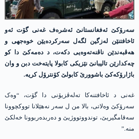
سەرۆکێ ئەفغانستانێ ئەشرەف غەنی گۆت ئەو
ئاخافتنێن لەزگین لگەل سەرکردەیێن خوەجھی و
ھەڤبەندێن ناڤنەتەوەیی دکەت، د دەمەکێ دا کو
چەکدارێن تالیبانێ نێزیکی کابولا پایتەخت دبن و وان
باژارۆکەکێ باشوورێ کابولێ کۆنترۆل کریە.
غەنی د ئاخافتنەکا تەلەڤزیۆنی دا گۆت، “وەک
سەرۆکێ وەلاتی، بالا من ل سەر نەهێلانا تووکچوونا
سەقامگیریێ، توندووتووژیێ و دەربدەربوونا خەلکێ
منە.”