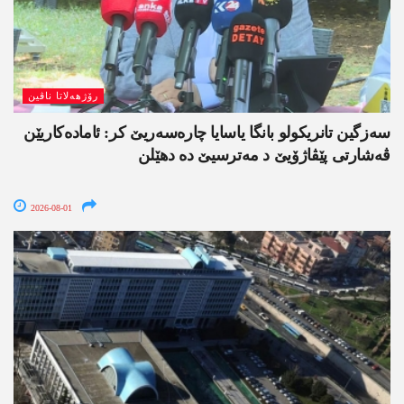
رۆژھەلاتا ناڤین
سەزگین تانریکولو بانگا یاسایا چارەسەریێ کر: ئامادەکاریێن
ڤەشارتی پێڤاژۆیێ د مەترسیێ دە دھێلن
2026-08-01