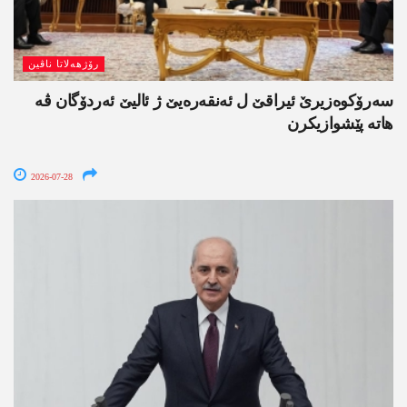
رۆژھەلاتا ناڤین
سەرۆکوەزیرێ ئیراقێ ل ئەنقەرەیێ ژ ئالیێ ئەردۆگان ڤە
ھاتە پێشوازیکرن
2026-07-28