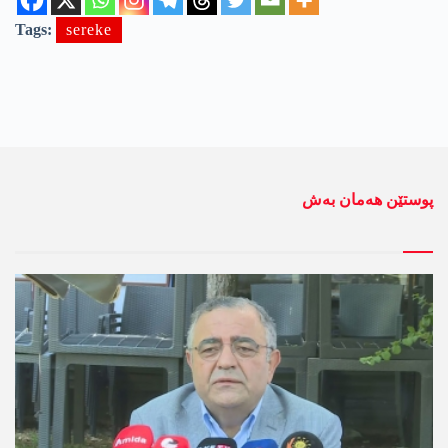
Tags:
sereke
پوستێن ھەمان بەش