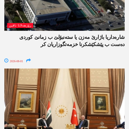
رۆژھەلاتا ناڤین
شارەداریا باژارێ مەزن یا ستەنبۆلێ ب زمانێ کوردی
دەست ب پێشکێشکرنا خزمەتگوزاریان کر
2026-08-01