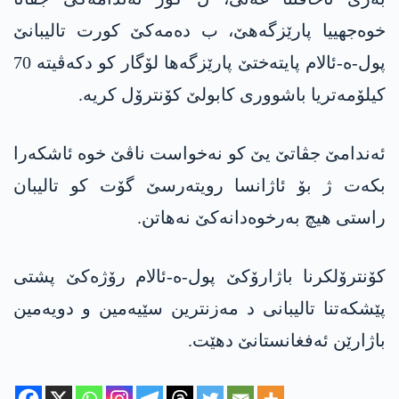
خوەجھییا پارێزگەھێ، ب دەمەکێ کورت تالیبانێ
پول-ە-ئالام پایتەختێ پارێزگەھا لۆگار کو دکەڤیتە 70
کیلۆمەتریا باشووری کابولێ کۆنترۆل کریە.
ئەندامێ جڤاتێ یێ کو نەخواست ناڤێ خوە ئاشکەرا
بکەت ژ بۆ ئاژانسا رویتەرسێ گۆت کو تالیبان
راستی هیچ بەرخوەدانەکێ نەھاتن.
کۆنترۆلکرنا باژارۆکێ پول-ە-ئالام رۆژەکێ پشتی
پێشکەتنا تالیبانی د مەزنترین سێیەمین و دویەمین
باژارێن ئەفغانستانێ دهێت.