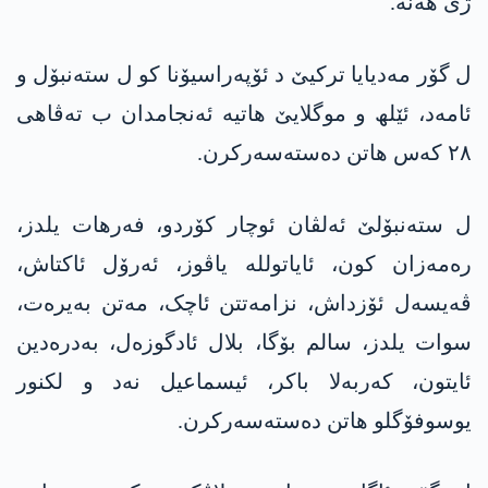
ژی ھەنە.
ل گۆر مەدیایا ترکیێ د ئۆپەراسیۆنا کو ل ستەنبۆل و
ئامەد، ئێلھ و موگلایێ هاتیە ئەنجامدان ب تەڤاھی
٢٨ کەس ھاتن دەستەسەرکرن.
ل ستەنبۆلێ ئەلڤان ئوچار کۆردو، فەرھات یلدز،
رەمەزان کون، ئایاتولله یاڤوز، ئەرۆل ئاکتاش،
ڤەیسەل ئۆزداش، نزامەتتن ئاچک، مەتن بەیرەت،
سوات یلدز، سالم بۆگا، بلال ئادگوزەل، بەدرەدین
ئایتون، کەربەلا باکر، ئیسماعیل نەد و لکنور
یوسوفۆگلو ھاتن دەستەسەرکرن.