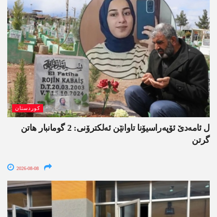
کوردستان
ل ئامەدێ ئۆپەراسیۆنا تاوانێن ئەلکترۆنی: 2 گومانبار ھاتن
گرتن
2026-08-08