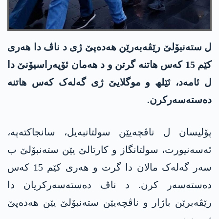
ل ستەنبۆلێ رێڤەبەرێن ھەدەپێ ژی د ناڤ دا ھەری
کێم 15 کەس ھاتنە گرتن و د ھەمان ئۆپەراسیۆنێ دا
ل ئامەد، ئێلھ و موگلایێ ژی گەلەک کەس ھاتنە
دەستەسەرکرن.
پۆلیسان ل ناڤچەیێن سولتانبەیل، سانجاکتەپە،
ئەسەنیورت، سولتانگاز و کارتالێ یێن ستەنبۆلێ ب
سەر گەلەک مالان دا گرت و ھەری کێم 15 کەس
دەستەسەر کرن. د ناڤ دەستەسەرکریان دا
رێڤەبرێن باژار و ناڤچەیێن ستەنبۆلێ یێن ھەدەپێ