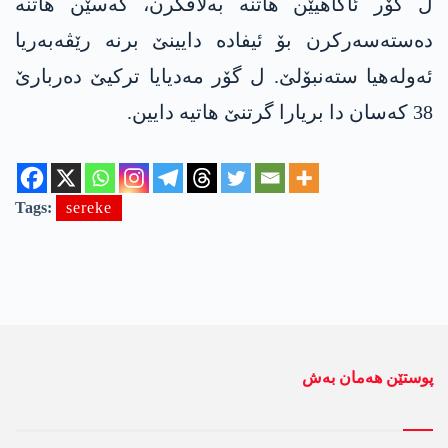
ل گۆر ئاگاھیێن ھاتنە بەلاڤکرن، کەسێن ھاتنە
دەستەسەرکرن بۆ ئیفادە دایینێ برنە رێڤەبەریا
ئەولەھیا ستەنبۆلێ. ل گۆر مەدیایا ترکیێ دەربارێ
38 کەسان دا بریارا گرتنێ ھاتیە دایین.
Tags:
sereke
پوستێن ھەمان بەش