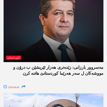
کوردستان
مەسروور بارزانی: زێدەتری ھەزار ئێریشێن ب درۆن و
مووشەکان ل سەر ھەرێما کوردستانێ ھاتنە کرن
2026-08-08