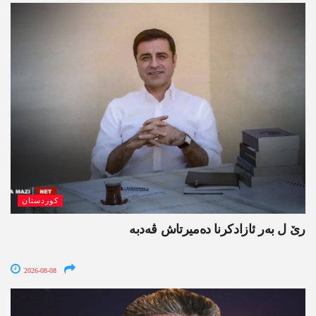
کوردستان
رێ ل بەر ئازادکرنا دەمیرتاش ڤەدبە
2026-08-08