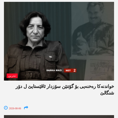
نەرین
خواندنه‌كا رەخنەیی بۆ گۆتنێن سۆزدار ئاڤێستایێ ل دۆر
شنگالێ
2026-08-06