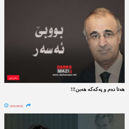
نەرین
ھەتا دەم و پەکەکە ھەبن!!!
2026-08-05