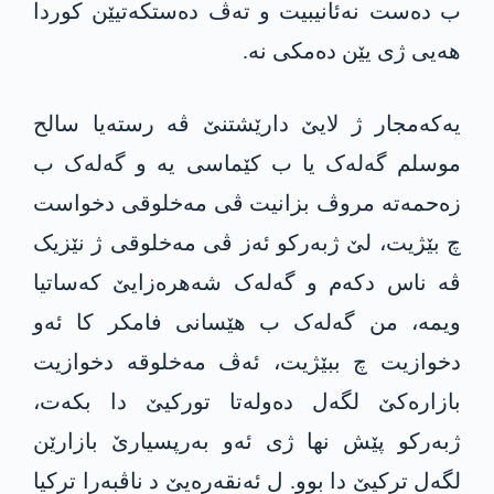
ب دەست نەئانیبیت و تەڤ دەستکەتیێن کوردا
هەیی ژی یێن دەمکی نە.
یەکەمجار ژ لایێ دارێشتنێ ڤە رستەیا سالح
موسلم گەلەک یا ب کێماسی یە و گەلەک ب
زەحمه‌ته‌ مروڤ بزانیت ڤی مه‌خلوقى دخواست
چ بێژیت، لێ ژبەرکو ئەز ڤى مه‌خلوقى ژ نێزیک
ڤە ناس دکەم و گەلەک شەهرەزایێ كه‌ساتیا
ویمە، من گەلەک ب هێسانی فامكر كا ئەو
دخوازیت چ ببێژیت، ئه‌ڤ مه‌خلوقە دخوازیت
بازاره‌كێ لگەل ده‌وله‌تا توركیێ دا بكه‌ت،
ژبەرکو پێش نها ژی ئه‌و به‌رپسیارێ بازارێن
لگەل ترکیێ دا بوو. ل ئه‌نقه‌ره‌یێ د ناڤبەرا ترکیا