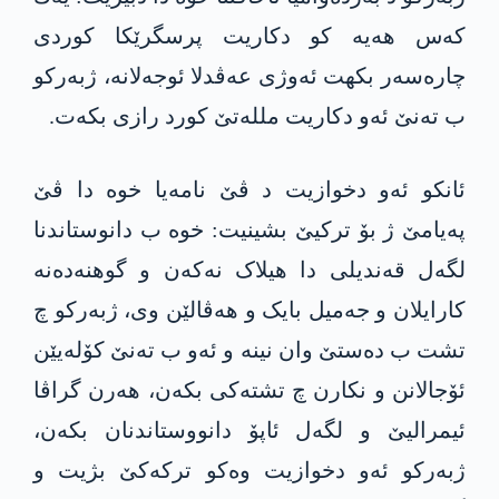
كه‌س هه‌یه‌ کو دکاریت پرسگرێکا كوردى
چاره‌سه‌ر بكهت‌ ئه‌وژى عەڤدلا ئوجه‌لانە، ژبەرکو
ب تەنێ ئه‌و دکاریت ملله‌تێ كورد رازی بكەت‌.
ئانکو ئەو دخوازیت د ڤێ نامەیا خوە دا ڤێ
پەیامێ ژ بۆ ترکیێ بشینیت: خوە ب دانوستاندنا
لگەل قه‌ندیلى دا هیلاک نەکەن و گوهنه‌دەنە
کارایلان و جەمیل بایک و هه‌ڤالێن وى، ژبەرکو چ
تشت ب ده‌ستێ وان نینە و ئه‌و ب تەنێ کۆلەیێن
ئۆجالانن و نكارن چ تشتەکی بكەن، هه‌رن گراڤا
ئیمرالیێ و لگەل ئاپۆ دانووستاندنان بکەن،
ژبەرکو ئەو دخوازیت وه‌كو تركه‌كێ بژیت و