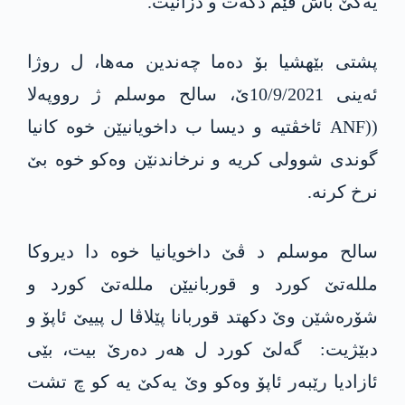
یەکێ باش فێم دکەت و دزانیت.
پشتی بێهشیا بۆ دەما چەندین مەها، ل روژا
ئه‌ینى 10/9/2021ێ، سالح موسلم ژ رووپەلا
((ANF ئاخڤتیە و دیسا ب داخویانیێن خوە کانیا
گوندی شوولی کریە و نرخاندنێن وەکو خوە بێ
نرخ کرنە.
سالح موسلم د ڤێ داخویانیا خوە دا دیروكا
ملله‌تێ كورد و قوربانیێن ملله‌تێ كورد و
شۆره‌شێن وێ دكهتد‌‌ قوربانا پێلاڤا ل پییێ ئاپۆ و
دبێژیت: گەلێ كورد ل هه‌ر دەرێ بیت، بێی
ئازادیا رێبه‌ر ئاپۆ وه‌كو وێ یەکێ یە‌ كو چ تشت