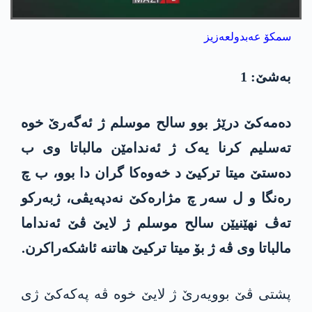
سمکۆ عەبدولعەزیز
بەشێ: 1
دەمەکێ درێژ بوو سالح موسلم ژ ئه‌گه‌رێ خوە
تەسلیم کرنا یەک ژ ئەندامێن مالباتا وی ب
دەستێ میتا ترکیێ د خەوەکا گران دا بوو، ب چ
رەنگا و ل سەر چ مژارەکێ نەدپەیڤی، ژبەرکو
تەڤ نهێنیێن سالح موسلم ژ لایێ ڤێ ئەنداما
مالباتا وی ڤە ژ بۆ میتا ترکیێ هاتنە ئاشکەراکرن.
پشتی ڤێ بوویەرێ ژ لایێ خوە ڤە پەکەکێ ژی