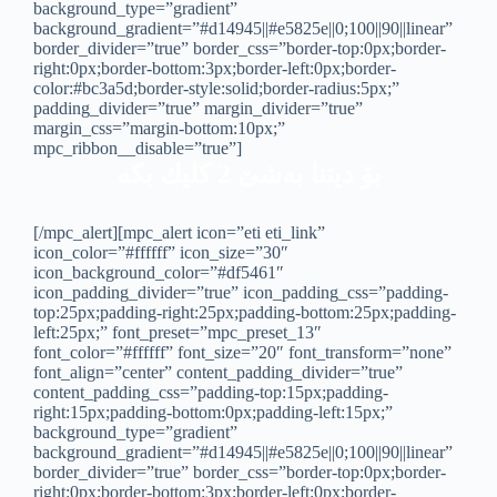
background_type=”gradient”
background_gradient=”#d14945||#e5825e||0;100||90||linear”
border_divider=”true” border_css=”border-top:0px;border-
right:0px;border-bottom:3px;border-left:0px;border-
color:#bc3a5d;border-style:solid;border-radius:5px;”
padding_divider=”true” margin_divider=”true”
margin_css=”margin-bottom:10px;”
mpc_ribbon__disable=”true”]
بۆ دیتنا به‌شێ 2 كلیك بكه‌
[/mpc_alert][mpc_alert icon=”eti eti_link”
icon_color=”#ffffff” icon_size=”30″
icon_background_color=”#df5461″
icon_padding_divider=”true” icon_padding_css=”padding-
top:25px;padding-right:25px;padding-bottom:25px;padding-
left:25px;” font_preset=”mpc_preset_13″
font_color=”#ffffff” font_size=”20″ font_transform=”none”
font_align=”center” content_padding_divider=”true”
content_padding_css=”padding-top:15px;padding-
right:15px;padding-bottom:0px;padding-left:15px;”
background_type=”gradient”
background_gradient=”#d14945||#e5825e||0;100||90||linear”
border_divider=”true” border_css=”border-top:0px;border-
right:0px;border-bottom:3px;border-left:0px;border-