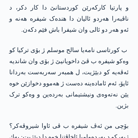
و پارتیا كاركه‌رێن كوردستانێ دا کار دکر، د
ناڤبەرا هه‌ردو ئالیان دا هندەک شیفرە هه‌نه‌ و
ئه‌و هەر دو ئالی وان شیفرا باش فێم دكه‌ن.
ب کورتاسی نامەیا سالح موسلم ژ بۆی ترکیا كو
وەکو شیفرە ب ڤێ داخویانیێ ژ بۆی وان شاندیە
ئەڤەیە كو دبێژیت، ل همبەر سەربەست بەردانا
ئاپۆ، ئه‌م ئامادەینە ده‌ست ژ هەموو دخوازێن خوە
یێن نه‌ته‌وه‌ى ونیشتیمانى به‌ردەین و وه‌كو ترک
بژین.
بۆچی من ئه‌ڤ شیفرە ب ڤى ئاوا شیروڤه‌كر؟
ژبەرکو د به‌رده‌وامیا ئاخاڤتنا خوە دا دبێژیت: یه‌ك