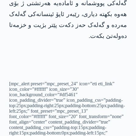
گەلەکی پوو‌شمانه‌ و ئاماده‌یه‌ هه‌رتشتی ژ بۆی
هە‌وه‌ بكهتە‌ دیارى، رێبه‌ر ئاپۆ ئینسانەکی گەلەک
مه‌رده‌ و گەلەک حەز دکەت پێتر بژیت و خزمەتا
دەولەتێ بکەت.
[mpc_alert preset=”mpc_preset_24″ icon=”eti eti_link”
icon_color=”#ffffff” icon_size=”30″
icon_background_color=”#df5461″
icon_padding_divider=”true” icon_padding_css=”padding-
top:25px;padding-right:25px;padding-bottom:25px;padding-
left:25px;” font_preset=”mpc_preset_13″
font_color=”#ffffff” font_size=”20″ font_transform=”none”
font_align=”center” content_padding_divider=”true”
content_padding_css=”padding-top:15px;padding-
right:15px;padding-bottom:0px;padding-left:15px;”