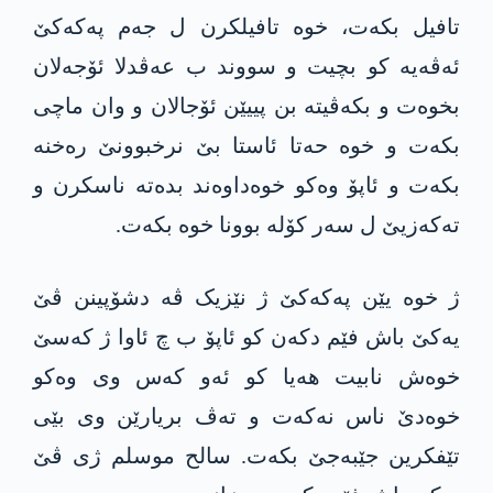
تافیل بكه‌ت، خوە تافیلکرن ل جەم پەکەکێ
ئه‌ڤه‌یە کو بچیت و سووند ب عەڤدلا ئۆجەلان
بخوەت و بکەڤیتە بن پییێن ئۆجالان و وان ماچی
بکەت و خوە حەتا ئاستا بێ نرخبوونێ رەخنە
بکەت و ئاپۆ وەکو خوەداوەند بدەتە ناسکرن و
تەکەزیێ ل سەر کۆلە بوونا خوە بکەت.
ژ خوە یێن پەکەکێ ژ نێزیک ڤە دشۆپینن ڤێ
یەکێ باش فێم دکەن کو ئاپۆ ب چ ئاوا ژ کەسێ
خوەش نابیت هەیا کو ئەو کەس وی وەکو
خوەدێ ناس نەکەت و تەڤ بریارێن وی بێی
تێفکرین جێبەجێ بکەت. سالح موسلم ژی ڤێ