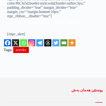
color:#bc3a5d;border-style:solid;border-radius:5px;”
padding_divider=”true” margin_divider=”true”
margin_css=”margin-bottom:10px;”
mpc_ribbon__disable=”true”]
بۆ دیتنا به‌شێ 3 كلیك بكه‌
[/mpc_alert]
Tags:
sereke
پوستێن ھەمان بەش