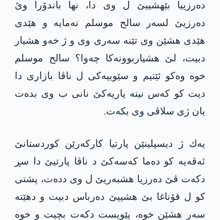
دەرزییا بێهشییێ ل وی دا، نها باندۆرا وێ
دەرزیێ لسه‌ر سالح موسلم نەمایە و هێدی
هێدی هشێن وی تێنە سەری وی و ژ خەو هشیار
دبیت، لێ هشیاربوونەکا چەوا؟ سالح موسلم
خوە وه‌كو ئێتیم و سێوییەکی ل ناڤا بازاری دا
دیت کو كه‌س نینە پاریه‌كێ نانی ب وی بدەت
یان ژی سلاڤی وی بکەت.
یه‌ك ژ دیسپلینێن پارتیا كاركه‌رێن كوردستانێ
ئەڤەیە کو ده‌ما كه‌سه‌كێ د ناڤا پارتیێ دا سڕ
دکەت ڤێ دەرزیا هشبەریێ ل وی ددەت، پشتى
کو ل قۆناغا بێ هشییێ ده‌رباس دبیت و دهێتە
سەر هشێن خوە، پێویست دکەت بچیت و خوە