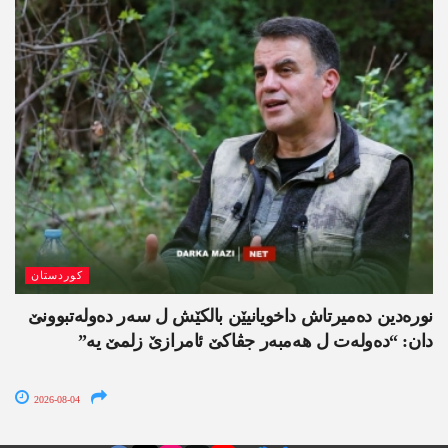
کوردستان
نورەدین دەمیرتاش داخویانیێن بالکێش ل سەر دەولەتبوونێ
دان: “دەولەت ل ھەمبەر جڤاکێ ئامرازێ زلمێ یە”
2026-08-04