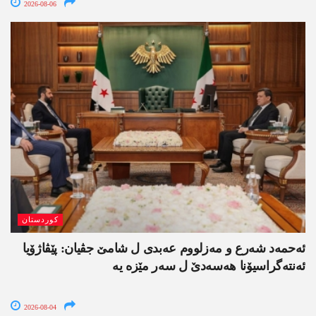
2026-08-06
کوردستان
ئەحمەد شەرع و مەزلووم عەبدی ل شامێ جڤیان: پێڤاژۆیا
ئەنتەگراسیۆنا ھەسەدێ ل سەر مێزە یە
2026-08-04