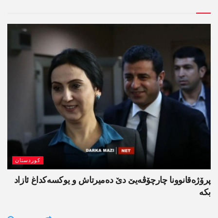
کوردستان
پرۆژەقانوونا چارچۆڤەیێ دێ دەمیرتاش و یوکسەکداغ ئازاد
بکە