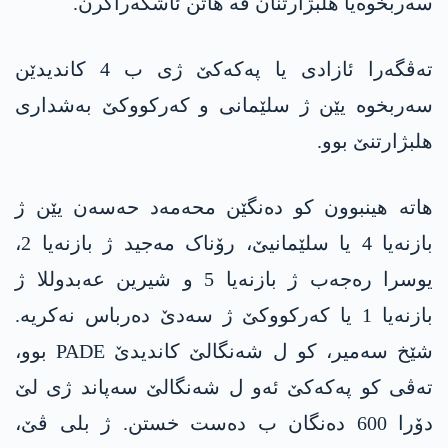
سەربخوەیا ھلبژارتنان ڤە ھاتن ئاشکەراکرن.
تەڤگەرا ئازادی یا پەکەکێ ژی ب 4 کاندیدێن
سەربخوە یێن ژ سلێمانی و کەرکووکێ بەشداری
ھلبژارتنێ بوو.
ھاتە ھینبوون کو دەنگێن محەمەد حەسەن یێن ژ
بازنەیا 4 یا سلێمانیێ، رۆناک مەجید ژ بازنەیا 2،
یوسرا رەجەب ژ بازنەیا 5 و شیرین عەبدوللا ژ
بازنەیا 1 یا کەرکووکێ ژ سەدێ دەرباس نەکریە.
شێخ سەمیر، کو ل شەنگالێ کاندیدێ PADE بوو،
تەڤی کو پەکەکێ ئەو ل شەنگالێ سەپاند ژی لێ
دۆرا 600 دەنگان ب دەست خستن. ژ بلی ڤێ،