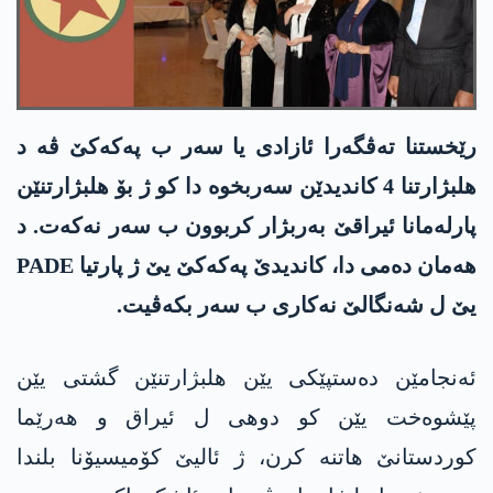
رێخستنا تەڤگەرا ئازادی یا سەر ب پەکەکێ ڤە د
ھلبژارتنا 4 کاندیدێن سەربخوە دا کو ژ بۆ ھلبژارتنێن
پارلەمانا ئیراقێ بەربژار کربوون ب سەر نەکەت. د
ھەمان دەمی دا، کاندیدێ پەکەکێ یێ ژ پارتیا PADE
یێ ل شەنگالێ نەکاری ب سەر بکەڤیت.
ئەنجامێن دەستپێکی یێن ھلبژارتنێن گشتی یێن
پێشوەخت یێن کو دوھی ل ئیراق و ھەرێما
کوردستانێ ھاتنە کرن، ژ ئالیێ کۆمیسیۆنا بلندا