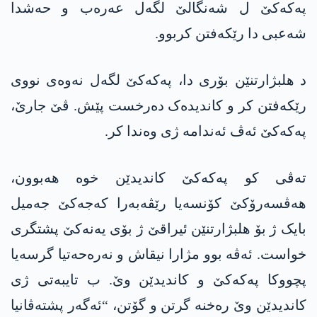
پەکەکێ ل شەنگالێ لگەل عەرەب و حەشدا
شەعبی دا رێکەفتن کربوو.
د ھلبژارتنێن بۆری دا، پەکەکێ لگەل نەوەی نووی
رێکەفتن کر و کاندیدەک دەرخست پێش. ڤێ جارێ،
پەکەکێ ئەڤ ئەندامە ژی وەندا کر.
تەڤی کو پەکەکێ کاندیدێن خوە هەبوون،
ھەڤسەرۆکێ کۆنسەیا رێڤەبەرا کەجەکێ جەمیل
بایک ژ بۆ ھلبژارتنێن ئیراقێ ژ بۆی یەنەکێ پشتگری
خواست. ئەڤە بوو مژارا نیقاش و نەرەحەتیا گرسەیا
پچووکا پەکەکێ و کاندیدێن وێ. ب تایبەتی ژی
کاندیدێن وێ رەخنە گرتن و گۆتن، “ئەگەر پشتەڤانیا