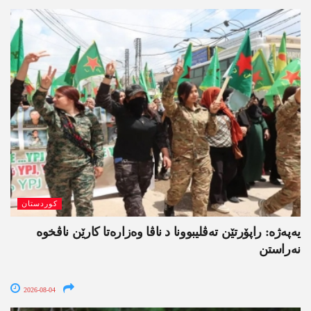
کوردستان
یەپەژە: راپۆرتێن تەڤلیبوونا د ناڤا وەزارەتا کارێن ناڤخوە
نەراستن
2026-08-04