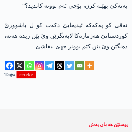
یەنەکێ بهێتە کرن، بۆچی ئەم بوونە کاندید؟”
تەڤی کو پەکەکە ئیدیعایێ دکەت کو ل باشوورێ
کوردستانێ هەژمارەکا لایەنگرێن وێ یێن زیدە ھەنە،
دەنگێن وێ یێن کێم بوونر جھێ نیقاشێ.
Tags:
sereke
پوستێن ھەمان بەش