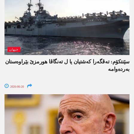
جیھان
سێنتکۆم: تەڤگەرا کەشتیان یا ل تەنگاڤا ھورمزێ بێراوەستان
بەردەوامە
2026-06-20