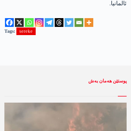
ئالمانیا.
Tags:
sereke
پوستێن ھەمان بەش