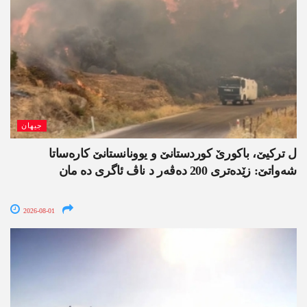
جیھان
ل ترکیێ، باکورێ کوردستانێ و یوونانستانێ کارەساتا
شەواتێ: زێدەتری 200 دەڤەر د ناڤ ئاگری دە مان
2026-08-01