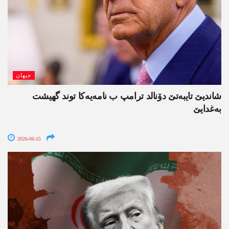
جیھان
شاندیێ تایبەتێ دۆنالد ترامپ ب نامەیەکا توند گھیشت
بەغدایێ
2026-06-15