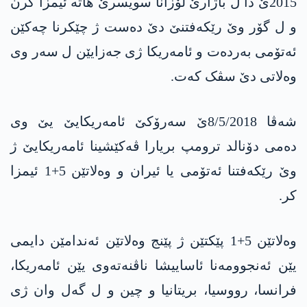
2015ێ دا ل باژارێ لۆزانا سویسرێ ھاتە ئیمزا کرن
و ل گۆر وێ رێکەفتنێ دێ دەست ژ چێکرنا چەکێن
ئەتۆمی بەردەت و ئامەریکا ژی جەزایێن ل سەر وی
وەلاتی دێ سڤک کەت.
شەڤا 8/5/2018ێ سەرۆکێ ئامەریکایێ یێ وی
دەمی دۆنالد ترومپ بریارا ڤەکێشینا ئامەریکایێ ژ
وێ رێکەفتنا ئەتۆمی یا ئیران و وەلاتێن 5+1 ئیمزا
کر.
وەلاتێن 5+1 پێکتێن ژ پێنج وەلاتێن ئەندامێن دایمی
یێن ئەنجوومەنا ئاساییشا ناڤنەتەوی یێن ئامەریکا،
فرانسا، رووسیا، بریتانیا و چین و ل گەل وان ژی