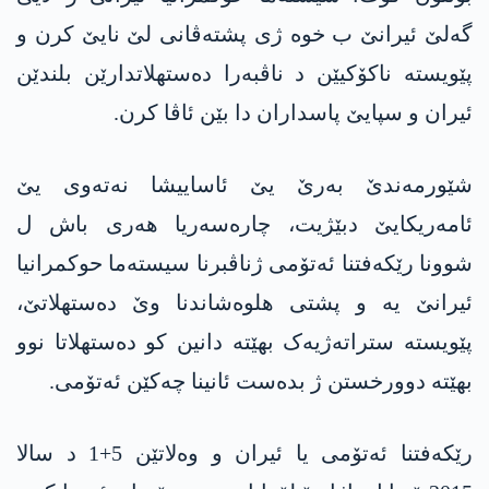
گەلێ ئیرانێ ب خوە ژی پشتەڤانی لێ نایێ کرن و
پێویستە ناکۆکیێن د ناڤبەرا دەستھلاتدارێن بلندێن
ئیران و سپایێ پاسداران دا بێن ئاڤا کرن.
شێورمەندێ بەرێ یێ ئاساییشا نەتەوی یێ
ئامەریکایێ دبێژیت، چارەسەریا ھەری باش ل
شوونا رێکەفتنا ئەتۆمی ژناڤبرنا سیستەما حوکمرانیا
ئیرانێ یە و پشتی ھلوەشاندنا وێ دەستھلاتێ،
پێویستە ستراتەژیەک بهێتە دانین کو دەستھلاتا نوو
بهێتە دوورخستن ژ بدەست ئانینا چەکێن ئەتۆمی.
رێکەفتنا ئەتۆمی یا ئیران و وەلاتێن 5+1 د سالا