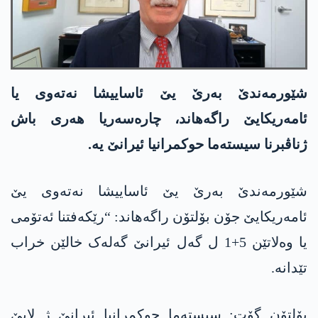
شێورمەندێ بەرێ یێ ئاساییشا نەتەوی یا
ئامەریکایێ راگەھاند، چارەسەریا ھەری باش
ژناڤبرنا سیستەما حوکمرانیا ئیرانێ یە.
شێورمەندێ بەرێ یێ ئاساییشا نەتەوی یێ
ئامەریکایێ جۆن بۆلتۆن راگەھاند: “رێکەفتنا ئەتۆمی
یا وەلاتێن 5+1 ل گەل ئیرانێ گەلەک خالێن خراب
تێدانە.
بۆلتۆن گۆت: سیستەما حوکمرانیا ئیرانێ ژ لایێ