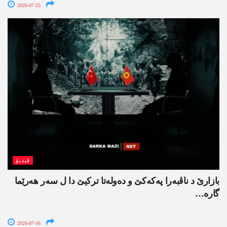
2026-07-25
ڤیدیۆ
بازارێ د ناڤبەرا پەکەکێ و دەولەتا ترکیێ دا ل سەر ھەرێما
گارە…
2026-07-16