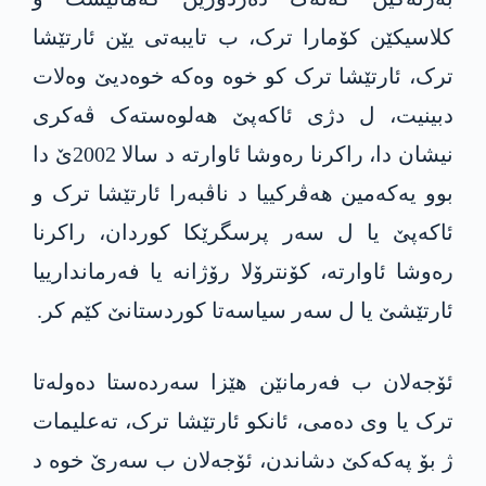
کلاسیکێن کۆمارا ترک، ب تایبەتی یێن ئارتێشا
ترک، ئارتێشا ترک کو خوە وەکە خوەدیێ وەلات
دبینیت، ل دژی ئاکەپێ ھەلوەستەک ڤەکری
نیشان دا، راکرنا رەوشا ئاوارتە د سالا 2002ێ دا
بوو یەکەمین ھەڤرکییا د ناڤبەرا ئارتێشا ترک و
ئاکەپێ یا ل سەر پرسگرێکا کوردان، راکرنا
رەوشا ئاوارتە، کۆنترۆلا رۆژانە یا فەرماندارییا
ئارتێشێ یا ل سەر سیاسەتا کوردستانێ کێم کر.
ئۆجه‌لان ب فەرمانێن ھێزا سەردەستا دەولەتا
ترک یا وی دەمی، ئانكو ئارتێشا ترک، تەعلیمات
ژ بۆ پەکەکێ دشاندن، ئۆجەلان ب سەرێ خوە د