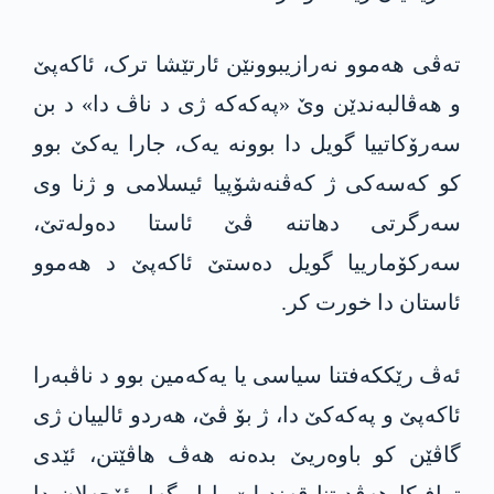
تەڤی ھەموو نەرازیبوونێن ئارتێشا ترک، ئاکەپێ
و ھەڤالبەندێن وێ «پەکەکە ژی د ناڤ دا» د بن
سەرۆکاتییا گویل دا بوونە یەک، جارا یەکێ بوو
کو کەسەکی ژ کەڤنەشۆپیا ئیسلامی و ژنا وی
سەرگرتی دھاتنە ڤێ ئاستا دەولەتێ،
سەرکۆمارییا گویل دەستێ ئاکەپێ د ھەموو
ئاستان دا خورت کر.
ئەڤ رێکكەفتنا سیاسی یا یەکەمین بوو د ناڤبەرا
ئاکەپێ و پەکەکێ دا، ژ بۆ ڤێ، ھەردو ئالییان ژی
گاڤێن کو باوەریێ بدەنە ھەڤ هاڤێتن، ئێدی