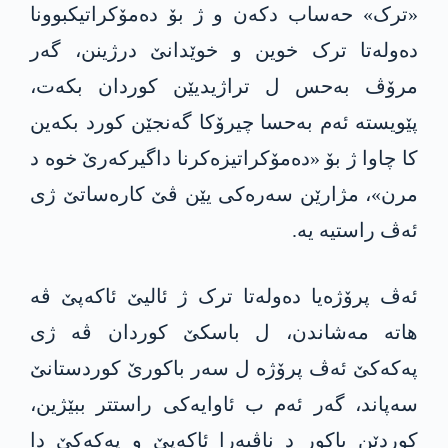
«ترک» حەساب دکەن و ژ بۆ دەمۆکراتیکبوونا
دەولەتا ترک خوین و خوێدانێ درژینن، گەر
مرۆڤ بەحس ل تراژیدیێن کوردان بکەت،
پێویستە ئەم بەحسا چیرۆکا گەنجێن کورد بکەین
کا چاوا ژ بۆ «دەمۆکراتیزەکرنا داگیرکەرێ خوە د
مرن»، مژارێن سەرەکی یێن ڤێ کارەساتێ ژی
ئەڤ راستیە یە.
ئەڤ پرۆژەیا دەولەتا ترک ژ ئالیێ ئاکەپێ ڤە
ھاتە مەشاندن، ل باسکێ کوردان ڤە ژی
پەکەکێ ئەڤ پرۆژە ل سەر باکورێ کوردستانێ
سەپاند، گەر ئەم ب ئاوایەکی راستتر ببێژین،
کوردێن باکور د ناڤبەرا ئاکەپێ و پەکەکێ دا