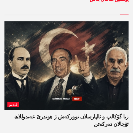
ڤیدیۆ
زیا گۆکالپ و ئالپارسلان توورکەش ژ ھوندرێ عەبدوللاھ
ئۆجالان دەرکەتن