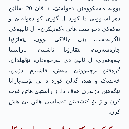
بوونە مەحکوومێن دەولەتێ، د ڤان 20 سالێن
دەرباسبوویی دا کورد ل گۆری کو دەولەتێ و
پەکەکێ دخواست ھاتن «کەدیکرن»، ل ئالییەکی
ئاگربەست، بێی چالاکی بوون، پێڤاژۆیا
چارەسەریێ، پێڤاژۆیا ئاشتیێ، پاراستنا
جەوھەری، ل ئالیێ دی بەرخوەدان، تۆلھلدان،
گرەڤێن برچیبوونێ، مەش، فاشیزم، دژمن،
خەندەک و ھتد، گەلێ کورد د بن بۆمبەبارانا
تێگەهێن دژبەری ھەڤ دا، ژ راستیێ ھاتن قوت
کرن و ژ بۆ کێشەیێن ئەساسی ھاتن بێ ھش
کرن.