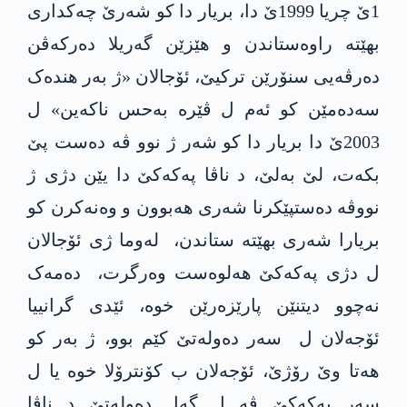
1ێ چریا 1999ێ دا، بریار دا کو شەرێ چەکداری
بهێتە راوەستاندن و ھێزێن گەریلا دەرکەڤن
دەرڤەیی سنۆرێن ترکیێ، ئۆجالان «ژ بەر ھندەک
سەدەمێن کو ئەم ل ڤێرە بەحس ناکەین» ل
2003ێ دا بریار دا کو شەر ژ نوو ڤە دەست پێ
بکەت، لێ بەلێ، د ناڤا پەکەکێ دا یێن دژی ژ
نووڤە دەستپێکرنا شەری ھەبوون و وەنەکرن کو
بریارا شەری بهێتە ستاندن، لەوما ژی ئۆجالان
ل دژی پەکەکێ ھەلوەست وەرگرت، دەمەک
نەچوو دیتنێن پارێزەرێن خوە، ئێدی گرانییا
ئۆجەلان ل سەر دەولەتێ کێم بوو، ژ بەر کو
ھەتا وێ رۆژێ، ئۆجەلان ب کۆنترۆلا خوە یا ل
سەر پەکەکێ ڤە ل گەل دەولەتێ د ناڤا