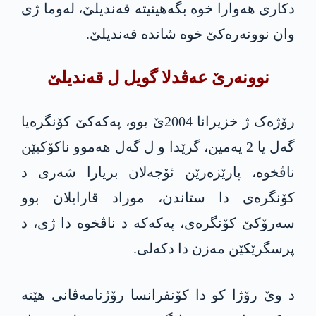
دکاری ھەوارا خوە بگەھینیتە قەندیلێ، لەوما ژی
وان نوونەرەکێ خوە شاندە قەندیلێ.
نوونەرێ عەڤدلا گویل ل قەندیلێ
رۆژەک ژ خزیرانا 2004ێ بوو، پەکەکێ کۆنگرەیا
گەل یا 2 یەمین، گرێدا و ل گەل ھەموو ناکۆکیێن
ناڤخوە، پارێزەرێن ئۆجەلان بریارا شەری د
کۆنگره‌ی دا ستاندن، موراد قارایلان بوو
سەرۆکێ کۆنگرەی، پەکەکە د ناڤخوە دا ژی، د
پرسگرێکێن مەزن دا دکەلی.
د وێ رۆژا کو دا کۆنفرانسا رۆژنامەڤانی ھێتە