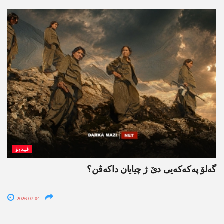
ڤیدیۆ
گەلۆ پەکەکەیی دێ ژ چیایان داکەڤن؟
2026-07-04