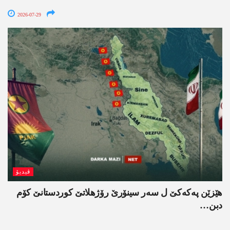
2026-07-29
ڤیدیۆ
ھێزێن پەکەکێ ل سەر سینۆرێ رۆژھلاتێ کوردستانێ کۆم
دبن…