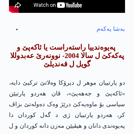
بەشا یەکەم
په‌یوه‌ندییا راستەراست یا ئاکەپێ و
پەکەکێ ل سالا 2004- نوونەرێ عەبدوللا
گویل ل قەندیلێ
دو پارتییان موهر ل دیرۆکا وه‌لاتێ ترکیێ دایە،
«ئاکەپێ و جەهەپێ»، ڤان ھەردو پارتیێن
سیاسی بۆ ماوەیەکێ درێژ وەک دەولەتێ بزاڤ
کر، ھەردو پارتییان ژی د گەل کوردان دا
پەیوەندی دانان و ھیڤیێن مەزن دانە کوردان و ل