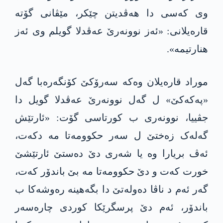
وی کەسی دا ھەڤدیتن چێکر، مێڤانی گۆتە
قارەیلانی: «ئەز نوونەرێ عەڤدلا گویلم وی ئەز
هنارتیمە».
موراد قاره‌یلان وەکە سەرۆکێ کۆنگەره‌با گەل
«پەکەکێ» ل گەل نوونەرێ عەڤدلا گویل دا
جڤییا، نوونەری ب کورتاسی گۆت: «ئارتێش
گەلەک زەختێ ل سەر حکوومەتا مە دکەت،
ئەڤ بریارا وە یا شەری دێ دەستێ ئارتێشێ
خورت کەت و دێ حکوومەتا مە بێ باندۆر کەت،
گەر ئەم د ناڤا دەولەتێ دا بگەهینە رەوشەکا ب
باندۆر، ئەم دێ پرسگرێکا کوردی چارەسەر