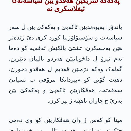
پەکەکە شریکێن ھەڤدو یێن سیاسەتەکا
ئیفلاسکری نە
باندۆرا پەیوەندیێن ئاکەپێ و پەکەکێ یێن ل سەر
سیاسەت و سۆسیۆلۆژییا کورد کری دێ زێدەتر
هێن بەحسکرن، تشتێ بالکێش ئەڤەیە کو دەما
ئەم ئیرۆ ل داخویانیێن ھەردو ئالییان دنێرین،
گەلەک وەکە دژمنێن قەدیم ل ھەڤدو دخورن،
دهێت گۆتن کو «بیردانکا مرۆڤی ب نسیانێ
سەقەتە»، ھەڤکاریێن ئاکەپێ و پەکەکێ یێن
بەرێ چ جاران ناهێنه‌ ژ بیر کرن.
مینا کو کەس ژ وان ھەڤکاریێن کو وی دەمی
چێکرنە نەزانیت، ھەردو ئالی ب خوونداری