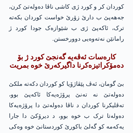
کوردان کر و کورد ژی کاشی ناڤا دەولەتێ کرن،
جەهەپێ ب دارێ زۆرێ خواست کوردان بکەتە
ترک، ئاکەپێ ژی ب شێوازەک جودا کورد ژ
رامانێن نەتەوه‌یی دوورخستن.
كاره‌سات ئه‌ڤه‌یه‌ گه‌نجێ كورد ژ بۆ
ده‌مۆكراتیزه‌كرنا داگیركه‌رێ خوه‌ بمریت
بێ گومان، ئەڤ پێڤاژۆیا کو کوردان دکەتە ملکێ
دەولەتێ نە تەنێ پرۆژەیەکا ئاکەپێ بوو،
تەڤلیکرنا کوردان د ناڤا دەولەتێ دا پرۆژەیەکا
دەولەتا ترک ب خوە بوو، د دیرۆکێ دا جارا
یەکەمە کو گەلێ باکورێ کوردستانێ خوە وەکی