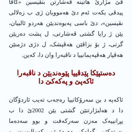
ڤێ مژارێ ھاتینە ڤەشارتن بنڤیسین «گاڤا
پیدڤی بکەت ئەم دێ ھەموویان ژی ب زەلالی
نڤیسین»، دێ باسی پەیوەندیێن ھەردو ئالییان،
یێن ژ رایا گشتی ڤەشارتی، ل پشت دەریێن
گرتی، ژ بۆ بزاڤێن ھەڤپشک، ل دژی دژمنێن
ھەڤپار ھەڤپەیمانییا د ناڤبەرا وان دا، کەین.
دەستپێکا پێدڤییا پێوەندیێن د ناڤبەرا
ئاکەپێ و پەکەکێ دا
ئاکەپە د بن سەرۆکاتییا رەجەب تەیب ئاردۆگان
دا د ھه‌لبژارتنێن گشتی یێن 2002ێ دا ب
پڕانییەک مەزن سەرکەفت و بوو سەدەما
بەرتەکێن گەلەک دەردۆرێن کەمالیست و