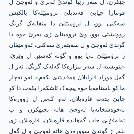
چێکرن، ل سەر رێیا گوندێ ئەنزێ و لەوجێ ل
قونتارا چیایێ قەندیلێ ترومبێلەکا بالکێش
سەکنی بوو، ل ترومبێلێ دا مێڤانەک گرنگ
روونشتی بوو، وێ ترومبێلێ ژی بەرێ خوە دا
گوندێ لەوجێ و ل سه‌یتەرێ سەکنی، ئەو مێڤان
ژ ترۆمبێلێ پەیا بوو و گۆتە کەسێن ل وێرێ،
«پێویستە ل سەر مژارەکا گەلەک گرنگ، ئەز ل
گەل موراد قارایلان ھەڤدیتنێ بکەم»، ئەو نەچار
ما کو ناسنامەیا خوە پیچەک ئاشکەرا بکەت دا کو
جابێ بدەنە قارەیلان، ئەو کەس ل ژوورەکا
نەخوەشخانەیا لەوجێ ھاتە بجیهکرن و ب
تەلەفۆنێ جاب گەهاندە قارەیلان، قارەیلان ژی
بلەز ژ گوندێ سوورەدێ ھاتە لەوجێ و ل گەل