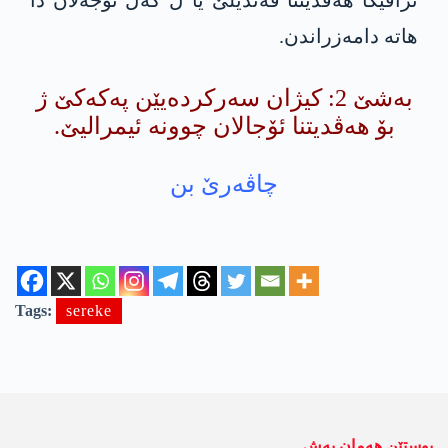
ترافیکا ھەڤدیتنا قەندیلێ یا ل گەل ئۆجەلان دا
ھاتە دامەزراندن.
بەشێ 2: کیژان سەرکردەیێن پەکەکێ ژ
بۆ ھەڤدیتنا ئۆجالان چوونە ئیمرالیێ.
چاڤه‌رێ بن
Tags:
sereke
پوستێن ھەمان بەش