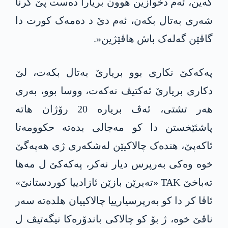
کەین، ئەم دخوازین ھوون بریارا دەست پێ کرنا
شەری بەتال بکەن، ئەم دێ د دەمەک کورت دا
گاڤێن گەلەک باش هاڤێژین«.
پەکەکێ نکاری بوو بریارێ بەتال بکەت، لێ
دکاری بریارێ ئەکتیڤ نەکەت، ووسا بوو، بەری
ھەر تشتی، ئەڤ بریارە 20 رۆژان ھاتە
پاشئێخستن دا کو مەجالی بدەتە حکوومەتا
ئاکەپێ، ھندەک چالاکیێن لەشکەری ژی ھەپەگێ
خوە وەکی بەرپرس دیار نەکر، پەکەکێ ل مەھا
تەباخێ TAK «تەیرێن بازێن ئازادییا کوردستانێ»
ئاڤا کر دا کو بەرپرسیارییا چالاکییان ھلدەتە سەر
ناڤێ خوە، ژ بۆ کو چالاکی باندۆرەکا نیگەتیڤ ل