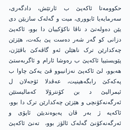
حکوومەتا ئاکەپێ ب ئارتێش، دادگەری،
سەرمایەیا ئابووری، میت و گەلەک سازیێن دی
یێن دەولەتێ د ناڤا ناکۆکییان دا بوو، ئاکەپێ
دزانی کو گەر شەر دەست پێ بکەت، ھێزێن
چەکدارێن ترک ناھێلن ئەو گاڤەکێ باڤێژن،
پێویستییا ئاکەپێ ب رەوشا ئارام و ئاگربەستێ
ھەبوو، لێ ئاکەپێ نەزانیبوو ڤێ یەکێ چاوا ب
پەکەکێ رابگه‌ھینیت، عەڤدلا ئۆجەلان ل
ئیمرالیێ د بن کۆنترۆلا کەمالیستێن
ئەرگەنەکۆنچی و ھێزێن چەکدارێن ترک دا بوو،
ئاکەپە ژ بەر ڤان پەیوەندیێن ئاپۆی و
ئەرگەنەکۆنێ گەلەک ئالۆز بوو، تەنێ ئاکەپێ