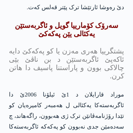
دێ رەوشا ئارتێشا ترک پێتر قەلس کەت.
سەرۆک کۆمارییا گویل و ئاگربەستێن
یەکئالی یێن پەکەکێ
پشتگرییا ھەری مەزن یا کو پەکەکێ دایە
ئاکەپێ ئاگربەستێن د بن ناڤێ بێی
چالاکی بوون و پاراستنا پاسیف دا ھاتن
کرن.
موراد قارایلان د 1ێ ئیلۆنا 2006ێ دا
ئاگربەستەکا یەکئالی ل ھەمبەر کامیرەیان کو
تێدا رۆژنامەڤانێن ترک ژی ھەبوون، راگەهاند، چ
سەدەمێن جدی نەبوون کو پەکەکە ئاگربەستەکا