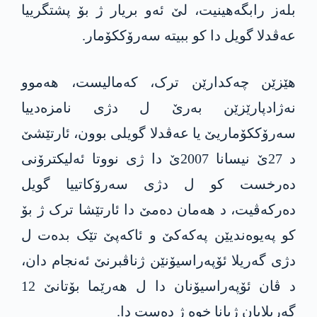
بلەز رابگەهینیت، لێ ئەو بریار ژ بۆ پشتگرییا
عەڤدلا گویل دا کو ببیتە سەرۆککۆمار.
ھێزێن چەکدارێن ترک، کەمالیست، ھەموو
نه‌ژادپارێزێن بەرێ ل دژی نامزەدییا
سەرۆککۆماریێ یا عەڤدلا گویلی بوون، ئارتێشێ
د 27ێ نیسانا 2007ێ دا ژی نووتا ئەلیکترۆنی
دەرخست کو ل دژی سەرۆکاتییا گویل
دەرکەڤیت، د ھەمان دەمێ دا ئارتێشا ترک ژ بۆ
کو پەیوەندیێن پەکەکێ و ئاکەپێ تێک بدەت ل
دژی گەریلا ئۆپەراسیۆنێن ژناڤبرنێ ئەنجام دان،
د ڤان ئۆپەراسیۆنان دا ل ھەرێما بۆتانێ 12
گەریلایان ژیانا خوە ژ دەست دا.