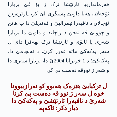
فەرماندارییا ئارتێشا ترک ژ بۆ ڤێ بریارا
ئۆجەلان ھەتا داویێ پشتگری لێ کر، پارێزەرێن
ئۆجالان د ناڤبەرا ئیمرالیێ و قەندیلێ دا ب ھاتن
و چوونێ ڤە تەڤن د راچاند و داویێ دا بریارا
شەری یا ئاپۆی و ئارتێشا ترک بھەڤرا دای ل
سەر پەکەکێ ھاتە فەرز کرن، د ئەنجامێ دا،
پەکەکێ؛ د 1 خزیرانا 2004ێ دا، بریارا شەری دا
و شەر ژ نووڤە دەست پێ کر.
ل ترکیایێ ھێزەک ھەبوو کو نەرازیبوونا
خوە ل سەر ژ نوو ڤە دەست پێ کرنا
شەرێ د ناڤبەرا ئارتێشێ و پەکەکێ دا
دیار دکر: ئاکەپە