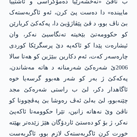
ب ناڤێ «نەخشەرێیا دەمۆکراسی و ئاشتییا
ماییندە» دا دەست پێ کرن، ئەو ئاگربەستەک
بێ ناڤ بوو، د ڤێ پێڤاژۆیێ دا، پەکەکێ کریارێن
کو حکوومەتێ بێخیتە تەنگاسیێ نەکر، وان
ئیشارەت پێدا کو ئاکەپە دێ پرسگرێکا کوردی
چارەسەر کەت، ئەم دکارین ببێژین کو ھەتا سالا
2006ێ شەرەکێ شەرمنانە د ھاتە مەشاندن،
پەکەکێ ژ بەر کو شەر ھەبوو گرسەیا خوە
ئاگاهدار دکر، لێ ب راستی شەرەکێ مجد
چێنەبوو، لێ بەلێ ئەڤ رەوشا بێ پەڤچوونا کو
ناڤێ وێ نەھاتە زانین، تێرا حکوومەتا ئاکەپێ
نەکر، ژ بۆ کو دەستێ ئاردۆگان هێژ زێدەتر بهێتە
خورت کرن ئاگربەستەک لازم بوو، ئاگربەست