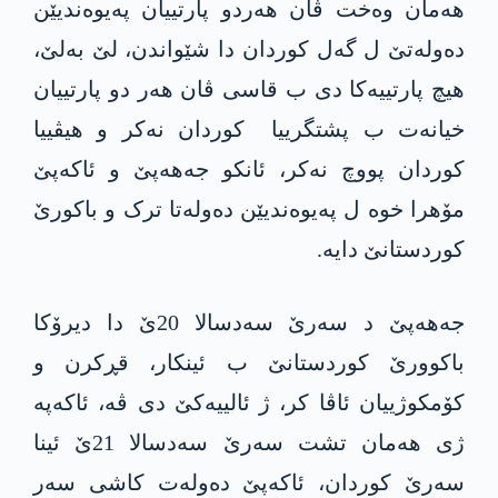
ھەمان وەخت ڤان ھەردو پارتییان په‌یوه‌ندیێن
دەولەتێ ل گەل کوردان دا شێواندن، لێ بەلێ،
هیچ پارتییەکا دی ب قاسی ڤان ھەر دو پارتییان
خیانەت ب پشتگرییا کوردان نەکر و ھیڤییا
کوردان پووچ نەکر، ئانکو جەهەپێ و ئاکەپێ
مۆھرا خوە ل پەیوەندیێن دەولەتا ترک و باکورێ
کوردستانێ دایە.
جەهەپێ د سەرێ سەدسالا 20ێ دا دیرۆکا
باکوورێ کوردستانێ ب ئینکار، قڕکرن و
کۆمکوژییان ئاڤا کر، ژ ئالییەکێ دی ڤە، ئاکەپە
ژی ھەمان تشت سەرێ سەدسالا 21ێ ئینا
سەرێ کوردان، ئاکەپێ دەولەت کاشی سەر