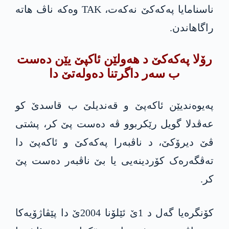
ناسنامایا پەکەکێ نەکەت، TAK وەکە ناڤ ھاتە
راگاھاندن.
رۆلا پەکەکێ د ھەولێن ئاکپێ یێن ده‌ست
ب سه‌ر داگرتنا ده‌وله‌تێ دا
پەیوەندیێن ئاکەپێ و قەندیلێ ب قاسدێ کو
عەڤدلا گویل رێکربوو ڤە دەست پێ کر، پشتی
ڤێ دیرۆكێ، د ناڤبەرا پەکەکێ و ئاکەپێ دا
تەڤگەرەک کۆردینەیی یا بێ ناڤبەر دەست پێ
کر.
کۆنگره‌یا گەل د 1ێ ئێلۆنا 2004ێ دا پێڤاژۆیەکا