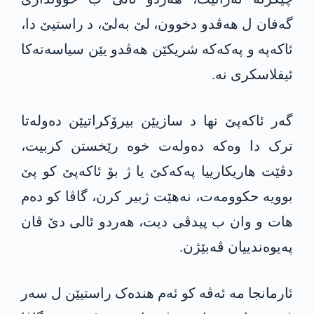
گەفان ل ھەڤدو دخوون، لێ بەلێ، د راستیێ دا،
ئاکەپە و پەکەکە شریکێن ھەڤدو یێن سیاسەتەکا
ئیفلاسکری نە.
گەر ئاکەپێ نھا د سازیێن بیرۆكراتیێن دەولەتا
ترک دا وەکە دەولەت خوە رێخستن کربیت،
دڤێت ھاریکارییا پەکەکێ یا ژ بۆ ئاکەپێ کو پێ
بوویە حکوومەت، نەهێت ژبیر کرن، گاڤا کو دەم
ھات و وان ب پیدڤی دیت، ھەردو ئالی دێ ڤان
پەیوەندییان ڤەبێژن.
ئارمانجا مە ئەڤە کو ئەم ھندەک راستیێن ل سەر