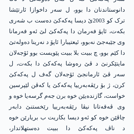
دانوستاندنان دا بوو، ل سەر داخوازا ئارتێشا
ترک کو 2003ێ دیسا پەکەکێ دەست ب شەری
بکەت، ئاپۆ فەرمان دا پەکەکێ لێ ئەو فەرمانا
وی جێبەجێ نەبوو، ئیعتیبارا ئاپۆ د نەرینا دەولەتێ
دا کێم بوو، چ ببیت بلا ببیت پێویست بوو ئۆجەلان
مایتێكرنێ د ڤێ رەوشا پەکەکێ دا بکەت، ل
سەر ڤێ ئارمانجێ ئۆجەلان گەف ل پەکەکێ
کرن، ژ بۆ رێڤەبه‌رییا پەکەکێ یا کەڤن لێپرسین
خواست، گازندەیێن خوە برن جەم گرسەیا خوە و
وی ڤەقەتانا نیڤا رێڤەبەرییا رێخستنێ دابەر
چاڤێن خوە کو ئەو دیسا بکاریت ب بریارێن خوە
د ناڤ پەکەکێ دا ببیت دەستھلاتدار،