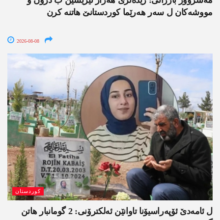
مەسروور بارزانی: زێدەتری ھەزار ئێریشێن ب درۆن و
مووشەکان ل سەر ھەرێما کوردستانێ ھاتنە کرن
2026-08-08
کوردستان
ل ئامەدێ ئۆپەراسیۆنا تاوانێن ئەلکترۆنی: 2 گومانبار ھاتن