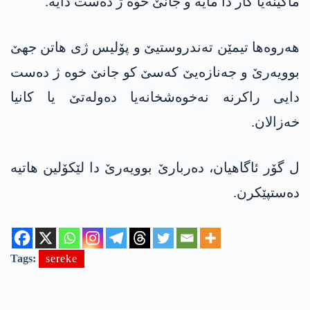
ماکینەیا کار دا مایە و جانێ خوە ژ دەست دایە.
ھەروەھا تیمێن تەندروستیێ و پۆلیس ژی ھاتن جھێ
بوویەرێ و جەنازەیێ کەسێ کو جانێ خوە ژ دەست
دایی راکرنە نەخوەشخانەیا دەولەتێ یا کانیا
خەزالان.
ل گۆر ئاگاھیان، دەربارێ بوویەرێ دا لێکۆلین ھاتیە
دەستپێکرن.
Tags:
sereke