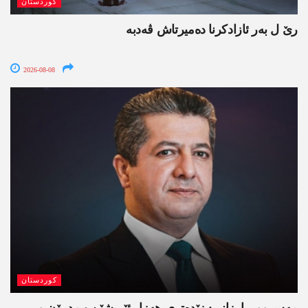
کوردستان
رێ ل بەر ئازادکرنا دەمیرتاش ڤەدبە
2026-08-08
کوردستان