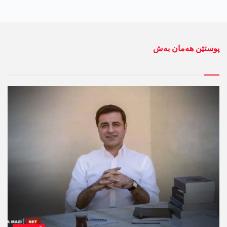
پوستێن ھەمان بەش