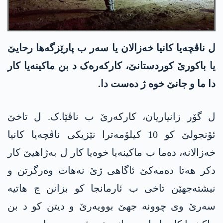
ل ناڤچەیا کانیا خەزالان یا سەر ب پارێزگەھا رحایێ
یا باکورێ کوردستانێ، کارکەرەک د بن ماکینەیا کار
دا ما و جانێ خوە ژ دەست دا.
ل گۆر زانیاریان، کارکەرێ ب ناڤێا.ک. ل تاخێ
ئۆنجولێ کو 10 کیلۆمەترا نێزیکی ناڤچەیا کانیا
خەزالانە، دەما ب ماکینەیا خوەیا کار ل بەژاھیێ کار
دکر ھەتا دەمەکێ ئاگاھی ژێ نەھات وەرگرتن و
نیشتەجھێن تاخی ب ئارمانجا کو بزانن چ ھاتیە
سەرێ وی چوونە جھێ بوویەرێ و دیتن کو د بن