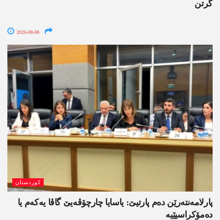
گرتن
2026-08-08
کوردستان
پارلامەنتەرێن دەم پارتیێ: یاسایا چارچۆڤەیێ گاڤا یەکەم یا
دەمۆکراسیێیە