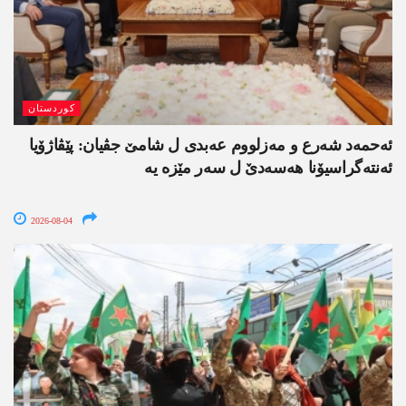
کوردستان
ئەحمەد شەرع و مەزلووم عەبدی ل شامێ جڤیان: پێڤاژۆیا
ئەنتەگراسیۆنا ھەسەدێ ل سەر مێزە یە
2026-08-04