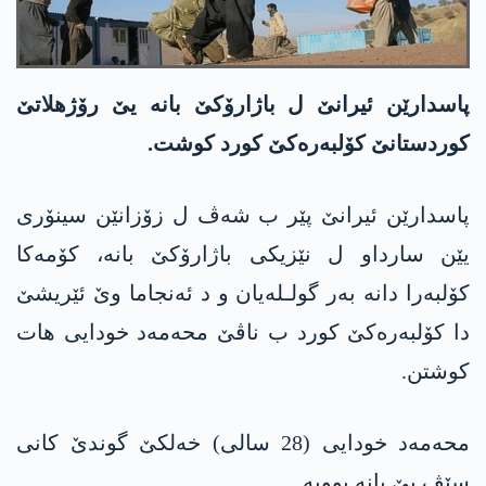
پاسدارێن ئیرانێ ل باژارۆکێ بانە یێ رۆژھلاتێ
کوردستانێ کۆلبەرەکێ کورد کوشت.
پاسدارێن ئیرانێ پێر ب شەڤ ل زۆزانێن سینۆری
یێن سارداو ل نێزیکی باژارۆکێ بانە، کۆمەکا
کۆلبەرا دانە بەر گولـلەیان و د ئەنجاما وێ ئێریشێ
دا کۆلبەرەکێ کورد ب ناڤێ محەمەد خودایی ھات
کوشتن.
محەمەد خودایی (28 سالی) خەلکێ گوندێ کانی
سێڤ یێ بانە بوویە.