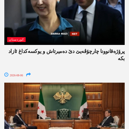
کوردستان
پرۆژەقانوونا چارچۆڤەیێ دێ دەمیرتاش و یوکسەکداغ ئازاد
بکە
2026-08-06