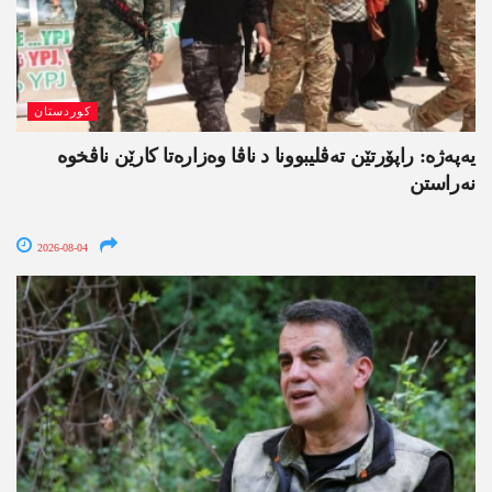
کوردستان
یەپەژە: راپۆرتێن تەڤلیبوونا د ناڤا وەزارەتا کارێن ناڤخوە
نەراستن
2026-08-04