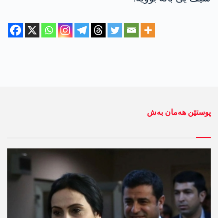
پوستێن ھەمان بەش