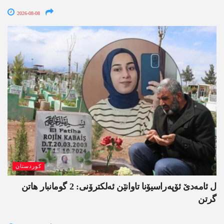
2026-08-08
کوردستان
ل ئامەدێ ئۆپەراسیۆنا تاوانێن ئەلکترۆنی: 2 گومانبار ھاتن
گرتن