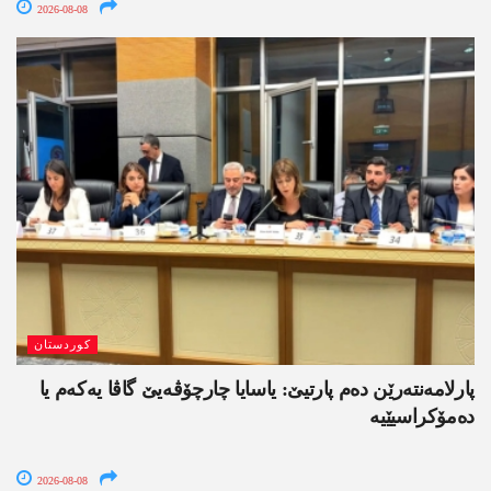
2026-08-08
کوردستان
پارلامەنتەرێن دەم پارتیێ: یاسایا چارچۆڤەیێ گاڤا یەکەم یا
دەمۆکراسیێیە
2026-08-08