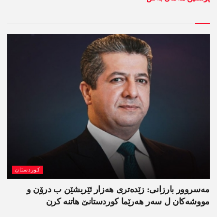
کوردستان
مەسروور بارزانی: زێدەتری ھەزار ئێریشێن ب درۆن و
مووشەکان ل سەر ھەرێما کوردستانێ ھاتنە کرن