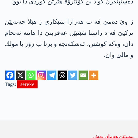
دەستپێکرن کو د بن کۆنترۆلا هێزێن کوردی دا بوو.
ژ وێ ده‌مێ ڤه‌ ب هه‌زارا بنپێكاری ژ هێلا چه‌ته‌یێن
تركیێ ڤه‌ د راستا شێنیێن عه‌فرینێ دا هاتنه‌ ئه‌نجام
دان، وه‌كه‌ كوشتن، ئه‌شكه‌نجه‌ و برنا ب زۆر یا مولك
و مالێ وان.
Tags:
sereke
پوستێن ھەمان بەش