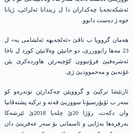
ئه‌شکەنجەیا چەکداران دا ل زیندانا ئەلرائی، ژیانا
خوە ژ دەست دابوو.
هەمان گرووپا ب ناڤێ «ئەلجەبهە ئەلشامی یە» ل
23 مه‌ها رابوورری، دو خانیێن وەلاتیێن کورد ل تاخا
ئەشرەفیێ فرۆتبوون کۆچبەرێن هاوردەکری یێن
غۆته‌یێ و مەحموودیێ ژی.
ئارتێشا ترکیێ و گرووپێن چەکدارێن توندرەو کو
سەر ب ئۆپۆزسیۆنا سووریێ ڤەنە و ترکیە پشتەڤانیا
وان دکەت، رۆژا 20ێ چلەیا 2018ێ ئێرشەکا
بەرفرەها بەژایی و ئاسمانی بۆ سەر عەفرینێ دان