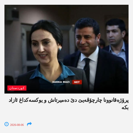
کوردستان
پرۆژەقانوونا چارچۆڤەیێ دێ دەمیرتاش و یوکسەکداغ ئازاد
بکە
2026-08-06