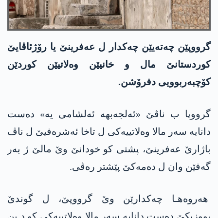
گرووپێن چه‌ته‌یێن چەکدار ل عەفرینێ یا رۆژئاڤایێ
کوردستانێ مال و خانیێن وەلاتیێن کوردێن
کۆچبەربوویی دفرۆشن.
گرووپا ب ناڤێ «ئەلجەبهە ئەلشامی یە» دەست
دانایه‌ سەر مالا وەلاتییەکی ل تاخا ئەشرەفیێ ل ناڤ
باژارێ عەفرینێ، پشتی کو خودانێ وێ مالێ ژ بەر
گەفێن وان ل ده‌مه‌كێ پێشتر ره‌ڤی.
هەروه‌هـا چەکدارێن وێ گرووپێ، ل گوندێ
بووزیکێ دەست دانایه‌ سەر مالا وەلاتییەکی کو د بن