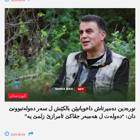
2026-08-04
کوردستان
نورەدین دەمیرتاش داخویانیێن بالکێش ل سەر دەولەتبوونێ
دان: “دەولەت ل ھەمبەر جڤاکێ ئامرازێ زلمێ یە”
2026-08-04