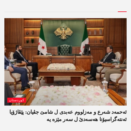
کوردستان
ئەحمەد شەرع و مەزلووم عەبدی ل شامێ جڤیان: پێڤاژۆیا
ئەنتەگراسیۆنا ھەسەدێ ل سەر مێزە یە