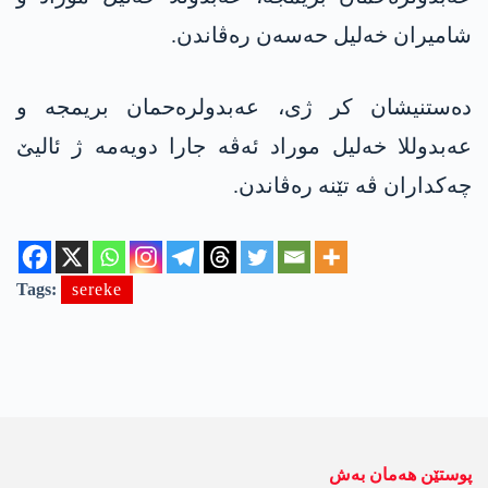
شامیران خەلیل حەسەن رەڤاندن.
دەستنیشان کر ژی، عەبدولرەحمان بریمجە و
عەبدوللا خەلیل موراد ئەڤە جارا دویەمە ژ ئالیێ
چەکداران ڤە تێنە رەڤاندن.
Tags:
sereke
پوستێن ھەمان بەش