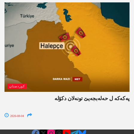
کوردستان
پەکەکە ل حەلەبجەیێ تونەلان دکۆلە
2026-08-04