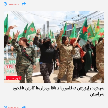
2026-08-04
کوردستان
یەپەژە: راپۆرتێن تەڤلیبوونا د ناڤا وەزارەتا کارێن ناڤخوە
نەراستن