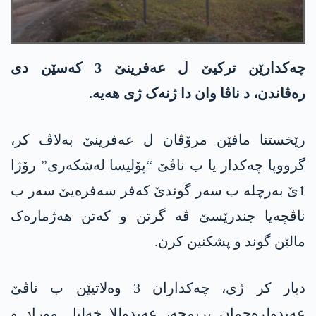
چەکدارێن ترکیێ ل عەفرینێ 3 کەسێن دی
رەڤاندن، د ناڤا وان دا ژنەک ژی ھەیە.
رێخستنا مافێن مرۆڤان ل عەفرینێ بەلاڤ کر،
گرووپا چەکدار یا ب ناڤێ “پۆلیسا لەشکەری” رۆژا
1ێ بەرچلە ب سەر گوندێ کەفر سەفرەیێ سەر ب
ناڤچەیا جندرێسێ ڤە گرتن و کەتن ھەژمارەک
مالێن گوند و پشکنین کرن.
دیار کر ژی، چەکداران 3 وەلاتیێن ب ناڤێ
عەبدولرەحمان بریمجە، عەبدوللا خەلیل موراد و