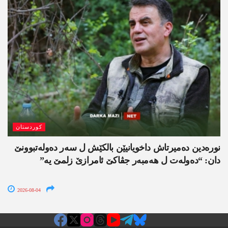
کوردستان
نورەدین دەمیرتاش داخویانیێن بالکێش ل سەر دەولەتبوونێ
دان: “دەولەت ل ھەمبەر جڤاکێ ئامرازێ زلمێ یە”
2026-08-04