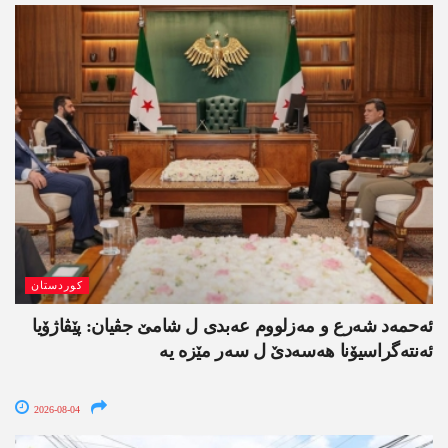
کوردستان
ئەحمەد شەرع و مەزلووم عەبدی ل شامێ جڤیان: پێڤاژۆیا
ئەنتەگراسیۆنا ھەسەدێ ل سەر مێزە یە
2026-08-04