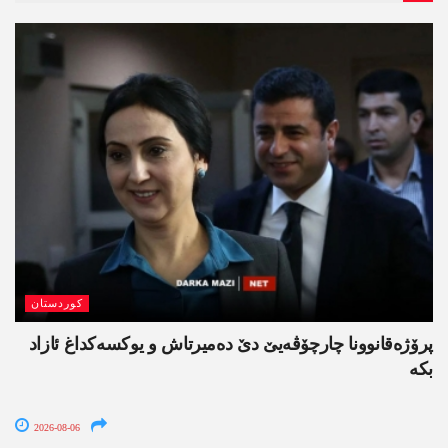
کوردستان
پرۆژەقانوونا چارچۆڤەیێ دێ دەمیرتاش و یوکسەکداغ ئازاد
بکە
2026-08-06