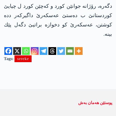
دگه‌ره‌، رۆژانه‌ جوانێن كورد و كه‌چێن كورد ل چیایێ
كوردستانێ ب ده‌ستێ عه‌سكه‌رێ داگیركه‌ر دده‌
كوشتن، عه‌سكه‌رێ كو دخوازه‌ براتیێ دگه‌ل پێك
بینه‌.
Tags:
sereke
پوستێن ھەمان بەش