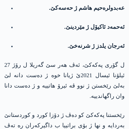
عه‌بدولره‌حیم هاشم ژ حه‌سه‌كێ.
ئه‌حمه‌د ئاكیۆل ژ مێردینێ.
ئه‌رجان یلدز ژ شرنه‌خێ.
ل گۆری په‌كه‌كێ، ئه‌ڤ هه‌ر سێ گه‌ریلا ل رۆژ 27
ئیلۆنا ئیسال 2021ێ ژیانا خوه‌ ژ ده‌ست دانه‌ لێ
به‌لێ رێخستن ژ نوو ڤه‌ ئیرۆ هاتییه‌ و ژ ده‌ست دانا
وان راگهاندییه‌.
رێخستنا په‌كه‌كێ كو ده‌ڤ ژ دۆزا كورد و كوردستانێ
به‌ردایه‌ و نها ژ بۆی براتییا ب داگیركه‌ران ره‌ ته‌ڤ