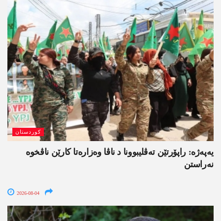
کوردستان
یەپەژە: راپۆرتێن تەڤلیبوونا د ناڤا وەزارەتا کارێن ناڤخوە
نەراستن
2026-08-04