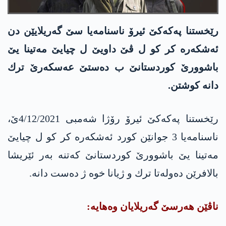
رێخستنا په‌كه‌كێ ئیرۆ ناسنامه‌یا سێ گه‌ریلایێن دن
ئه‌شكه‌ره‌ كر كو ل ڤێ داویێ ل چیایێ مه‌تینا یێ
باشوورێ كوردستانێ ب ده‌ستێ عه‌سكه‌رێ ترك
دانه‌ كوشتن.
رێخستنا په‌كه‌كێ ئیرۆ رۆژا شه‌مبی 4/12/2021ێ،
ناسنامه‌یا 3 جوانێن كورد ئه‌شكه‌ره‌ كر كو ل چیایێ
مه‌تینا یێ باشوورێ كوردستانێ كه‌تنه‌ به‌ر ئێریشا
بالافرێن ده‌وله‌تا ترك و ژیانا خوه‌ ژ ده‌ست دانه‌.
ناڤێن هه‌رسێ گه‌ریلایان وه‌هایه‌: