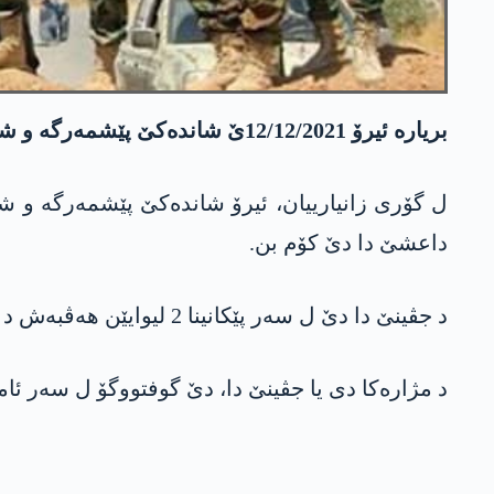
بریارە ئیرۆ 12/12/2021ێ شاندەکێ پێشمەرگە و شاندەکێ ئارتێشا ئیراقێ ژ بۆ گوفتووگۆکرنا پێکانینا لیوایەکا ھەڤبەش و بجیهکرنا وێ ل مەخموورێ بجڤن.
ل گۆری زانیارییان، ئیرۆ شاندەکێ پێشمەرگە و شاند
داعشێ دا دێ کۆم بن.
د جڤینێ دا دێ ل سەر پێکانینا 2 لیوایێن ھەڤبەش د ناڤبەرا پێشمەرگە و ئارتێشا ئیراقێ دا و بجیھکرنا وێ ل مەخموورێ دانووستاندن هێنە کرن.
د مژارەکا دی یا جڤینێ دا، دێ گوفتووگۆ ل سەر ئام