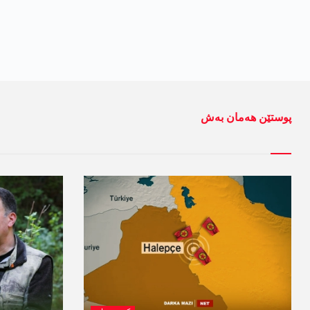
پوستێن ھەمان بەش