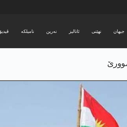
جیھان
نھێنی
ئانالیز
نەرین
نامیلکە
ڤیدیۆ
موورێ