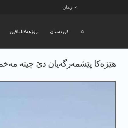
زمان
⌂
کوردستان
رۆژھەلاتا ناڤین
هێزەکا پێشمەرگەیان دێ چیتە مەخ