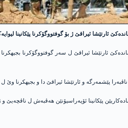
ەکێ ئارتێشا ئیراقێ ل سەر گوفتووگۆکرنا بجیھکرنا رێک
ادەکاریێن پێکانینا ئۆپەراسیۆنێن ھەڤبەش ل ناڤچەیێ و 