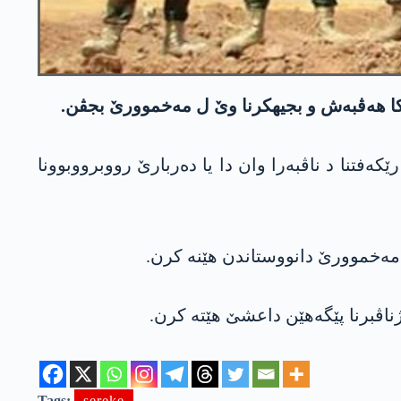
ەفتنا د ناڤبەرا وان دا یا دەربارێ رووبرووبوونا
ژناڤبرنا پێگەھێن داعشێ هێتە کرن.
Tags:
sereke