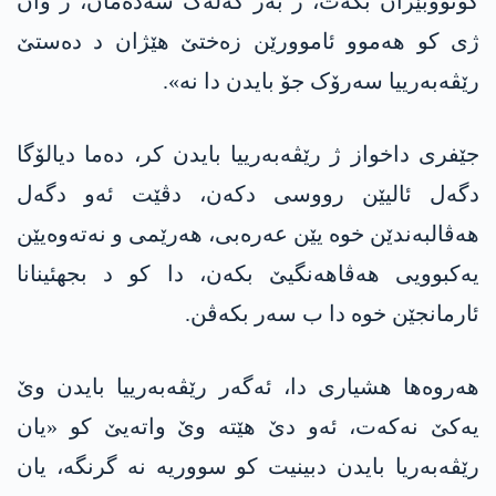
گۆتووبێژان بکەت، ژ بەر گەلەک سەدەمان، ژ وان
ژی کو ھەموو ئاموورێن زەختێ هێژان د دەستێ
رێڤەبەرییا سەرۆک جۆ بایدن دا نه‌».
جێفری داخواز ژ رێڤەبەرییا بایدن کر، دەما دیالۆگا
دگه‌ل ئالیێن رووسی دكه‌ن، دڤێت ئەو دگه‌ل
ھەڤالبەندێن خوە یێن عەرەبی، ھەرێمی و نەتەوەیێن
یەکبوویی ھەڤاھەنگیێ بکەن، دا کو د بجهئینانا
ئارمانجێن خوە دا ب سەر بکەڤن.
ھەروه‌ھا ھشیاری دا، ئەگەر رێڤەبەرییا بایدن وێ
یەکێ نەكه‌ت، ئەو دێ هێته‌ وێ واتەیێ کو «یان
رێڤەبەریا بایدن دبینیت کو سووریە نە گرنگە، یان