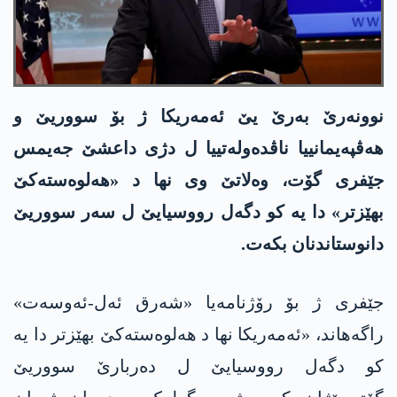
نوونەرێ بەرێ یێ ئه‌مه‌ریكا ژ بۆ سووریێ و
ھەڤپەیمانییا ناڤدەولەتییا ل دژی داعشێ جه‌یمس
جێفری گۆت، وەلاتێ وی نھا د «ھەلوەستەکێ
بھێزتر» دا یە کو دگه‌ل رووسیایێ ل سەر سووریێ
دانوستاندنان بکەت.
جێفری ژ بۆ رۆژنامەیا «شەرق ئەل-ئەوسەت»
راگه‌ھاند، «ئه‌مه‌ریكا نھا د ھەلوەستەکێ بھێزتر دا یە
کو دگه‌ل رووسیایێ ل دەربارێ سووریێ