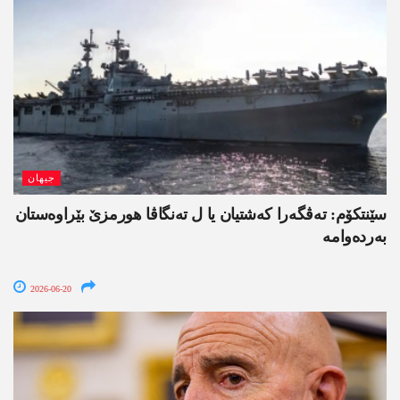
جیھان
سێنتکۆم: تەڤگەرا کەشتیان یا ل تەنگاڤا ھورمزێ بێراوەستان
بەردەوامە
2026-06-20