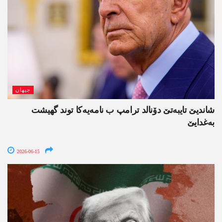
جیھان
شاندیێ تایبەتێ دۆنالد ترامپ ب نامەیەکا توند گھیشت
بەغدایێ
2026-06-15