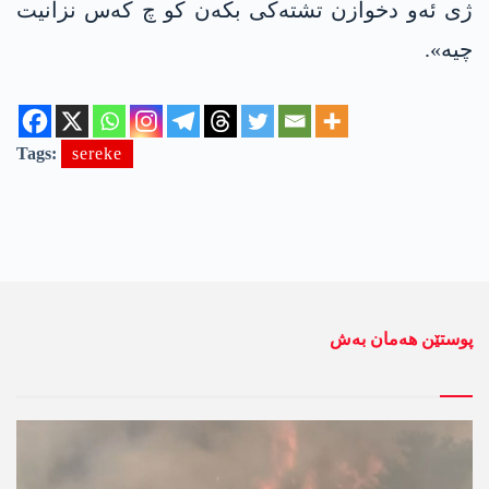
ژی ئەو دخوازن تشتەکی بکه‌ن کو چ کەس نزانیت
چیە».
Tags:
sereke
پوستێن ھەمان بەش