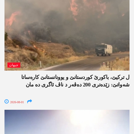
جیھان
ل ترکیێ، باکورێ کوردستانێ و یوونانستانێ کارەساتا
شەواتێ: زێدەتری 200 دەڤەر د ناڤ ئاگری دە مان
2026-08-01