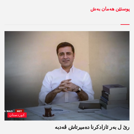
پوستێن ھەمان بەش
کوردستان
رێ ل بەر ئازادکرنا دەمیرتاش ڤەدبە