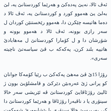
ئەڤ ئالا، نەیێ پەدەکێ و ھەرێما کوردستانێ یە، لێ
بەلێ یێ ھەموو کورد و کوردستانێ یە، ئەڤ ئالا د
دەما ھاتیسە چێکرن دا، ھەموو رێخستنێن کوردان ل
سەر رازی بوونە، ئەڤ ئالا د ھەموو بوونە و
شۆرشان دا و ل کۆمارا کوردستانێ ل مەھابادێ
ھاتییە بلند کرن، پەکەکە ب ڤێ سیاسەتێ ناچیتە
سەری».
رۆژا 15ێ ڤێ مەھێ په‌كه‌كێ ب رێیا کۆمەکا جوانان
كو پرانی ژێ عه‌ره‌بێن دێركێ و قامشلۆیێ بوون ژ
ئالیێ رۆژئاڤایێ کوردستانێ ڤە ئێریشی سەر خالا
سینۆری یا د ناڤبەرا رۆژئاڤا و ھەرێما کوردستانێ دا
کر، بەرپرسێ خالا سینۆری یا پێشابوورێ شەوکەت