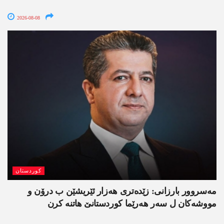
2026-08-08
کوردستان
مەسروور بارزانی: زێدەتری ھەزار ئێریشێن ب درۆن و
مووشەکان ل سەر ھەرێما کوردستانێ ھاتنە کرن