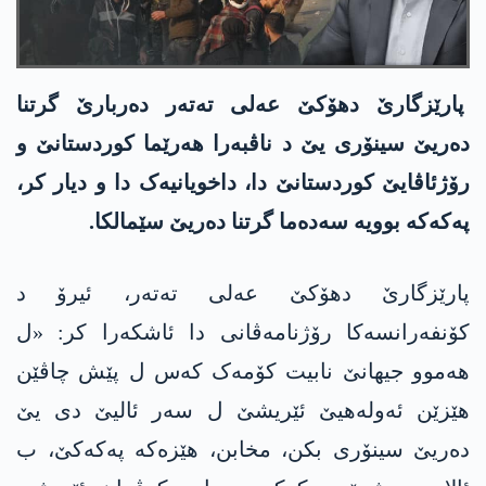
پارێزگارێ دھۆکێ عەلی تەتەر دەربارێ گرتنا
دەریێ سینۆری یێ د ناڤبەرا ھەرێما کوردستانێ و
رۆژئاڤایێ کوردستانێ دا، داخویانیەک دا و دیار کر،
پەکەکە بوویە سەدەما گرتنا دەریێ سێمالکا.
پارێزگارێ دھۆکێ عەلی تەتەر، ئیرۆ د
کۆنفەرانسەکا رۆژنامەڤانی دا ئاشکەرا کر: «ل
ھەموو جیھانێ نابیت کۆمەک کەس ل پێش چاڤێن
ھێزێن ئەولەھیێ ئێریشێ ل سەر ئالیێ دی یێ
دەریێ سینۆری بکن، مخابن، ھێزەکە پەکەکێ، ب