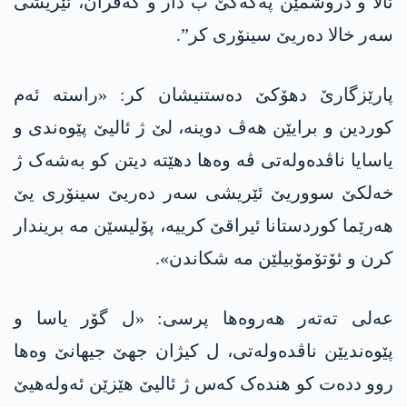
ئالا و دروشمێن پەکەکێ ب دار و کەڤران، ئێریشی
سەر خالا دەریێ سینۆری کر”.
پارێزگارێ دھۆکێ دەستنیشان کر: «راستە ئەم
کوردین و برایێن ھەڤ دوینە، لێ ژ ئالیێ پێوەندی و
یاسایا ناڤدەولەتی ڤە وەھا دهێتە دیتن کو بەشەک ژ
خەلکێ سووریێ ئێریشی سەر دەریێ سینۆری یێ
ھەرێما کوردستانا ئیراقێ کرییە، پۆلیسێن مە بریندار
کرن و ئۆتۆمۆبیلێن مە شکاندن».
عەلی تەتەر ھەروەھا پرسی: «ل گۆر یاسا و
پێوەندیێن ناڤدەولەتی، ل کیژان جھێ جیھانێ وەھا
روو ددەت کو ھندەک کەس ژ ئالیێ ھێزێن ئەولەھیێ