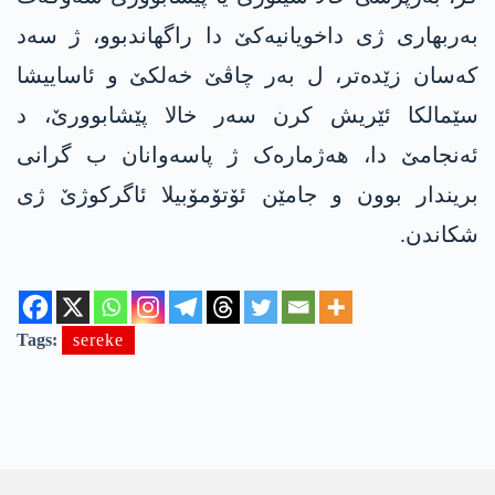
بەربھاری ژی داخویانیەکێ دا راگھاندبوو، ژ سەد
کەسان زێدەتر، ل بەر چاڤێ خەلکێ و ئاساییشا
سێمالکا ئێریش کرن سەر خالا پێشابوورێ، د
ئەنجامێ دا، ھەژمارەک ژ پاسەوانان ب گرانی
بریندار بوون و جامێن ئۆتۆمۆبیلا ئاگرکوژێ ژی
شکاندن.
Tags:
sereke