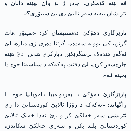
ڤە بێنە کۆمکرن، چادر ژ بۆ وان بهێنە دانان و
ئێریشان ببەنە سەر ئالیێ دی یێ سینۆری؟».
پارێزگارێ دھۆکێ دەستنیشان کر: «سینۆر ھات
گرتن، کی بوویە سەدەما گرتنا دەری ژی دیارە، لێ
ئەگەر ھندەک پرسگرێکێن دیارکری ھەبن، دێ هێنە
چارەسەر کرن، لێ دڤێت پەکەکە د سیاسەتا خوە دا
بچیتە ڤە».
پارێزگارێ دھۆکێ د بەردوامییا داخویانیا خوە دا
راگهاند: «پەکەکە د رۆژا ئالایێ کوردستانێ دا ژی
ئێریشی سەر خەلکێ کر و رێ نەدا خەلک ئالایێ
کوردستانێ بلند بکن و سەرێ خەلکێ شکاندن،