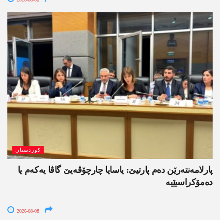
کوردستان
پارلامەنتەرێن دەم پارتیێ: یاسایا چارچۆڤەیێ گاڤا یەکەم یا
دەمۆکراسیێیە
2026-08-08