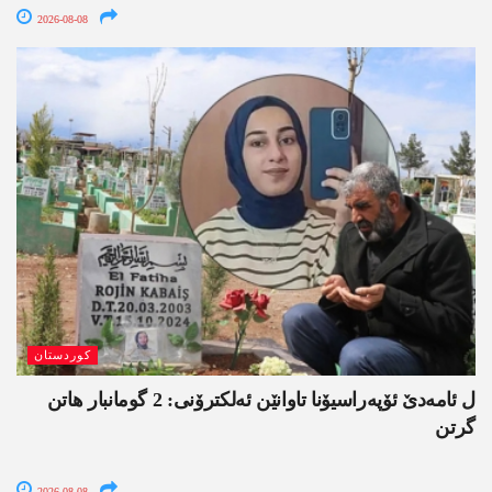
2026-08-08
کوردستان
ل ئامەدێ ئۆپەراسیۆنا تاوانێن ئەلکترۆنی: 2 گومانبار ھاتن
گرتن
2026-08-08