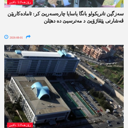
رۆژھەلاتا ناڤین
سەزگین تانریکولو بانگا یاسایا چارەسەریێ کر: ئامادەکاریێن
ڤەشارتی پێڤاژۆیێ د مەترسیێ دە دھێلن
2026-08-01
رۆژھەلاتا ناڤین