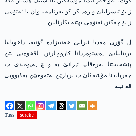
گۆت، ئەو جەرباندنا مۆشەکێن بالیستیک ھشیاریەکە
ژ بۆ ئیسرایلێ و رەد کر کو بەرنامەیا وان یا ئەتۆمی
ژ بۆ چەکێن ئەتۆمی بهێتە بکارئانین.
ل گۆری مەدیا ئیرانێ خەتیبزادە گۆتیە، داخویانیا
بریتانیایێ دەستوەردانا کارووبارێن ناڤخوەیی یێن
پێشخستنا بەرەڤانیا ئیرانێ یە و چ پەیوەندی ب
جەرباندنا مۆشەکان ب بریارێن نەتەوەیێن یەکبوویی
ڤە نینە.
Tags:
sereke