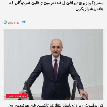
سەرۆکوەزیرێ ئیراقێ ل ئەنقەرەیێ ژ ئالیێ ئەردۆگان ڤە
ھاتە پێشوازیکرن
2026-07-28
رۆژھەلاتا ناڤین
کورتولموش: پرۆژەیاسایا پێڤاژۆیا ئاشتیێ ڤێ ھەفتەیێ دێ