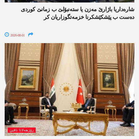
شارەداریا باژارێ مەزن یا ستەنبۆلێ ب زمانێ کوردی
دەست ب پێشکێشکرنا خزمەتگوزاریان کر
2026-08-01
رۆژھەلاتا ناڤین