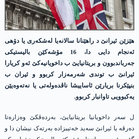
ھێزێن ئیرانێ د راھێنانا سالانەیا لەشکەری یا دۆھی
ئەنجام دایی دا، 16 مۆشەکێن بالیستیکی
جەرباندبوون و بریتانیایێ ب داخویانیەکێ ئەو کریارا
ئیرانێ ب توندی شەرمەزار کربوو و ئیران ب
بنپێکرنا بریارێن ئاساییشا ناڤدەولەتی یا نەتەوەیێن
یەکبوویی تاوانبار کربوو.
ل سەر داخویانیا بریتانیایێ، بەردەڤکێ وەزارەتا
دەرڤە یا ئیرانێ سەید خەتیبزادە بەرتەک نیشان دا و