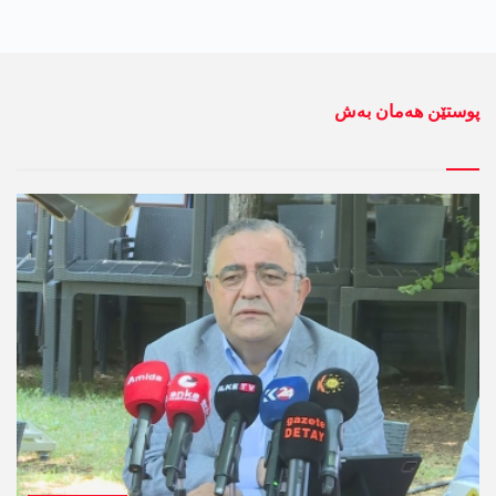
پوستێن ھەمان بەش