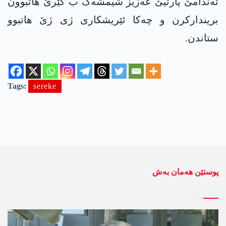
ئەندامێ پارتیێ عەزیز شیمشەک ب کێرێ ھاتبوون
بریندارکرن و چەکا ئێریشکاری ژی ژێ ھاتبوو
ستاندن.
Tags:
sereke
پوستێن ھەمان بەش