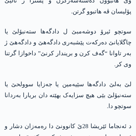
وی ھاتبوون دەستەسەرکرن و پشترا ژ ئالیێ
پۆلیسان ڤە ھاتبوو گرتن.
سوتچو ئیرۆ دوشەمبێ ل دادگەها ستەنبۆلێ یا
چاگلایانێ دەرکەت پێشبەری دادگەهێ و دادگەهێ ژ
بەر تاوانا “گەف کرن و بریندار کرنێ” داخوازا گرتنا
وی کر.
لێ بەلێ دادگەھا سێیەمین یا جەزایا سوولحێ یا
ستەنبۆلێ بێی هیچ سزایەک بهێتە دان بریارا بەردانا
سوتچو دا.
د ئەنجاما ئێریشا 28ێ کانوونێ دا رەمەزان دشار و