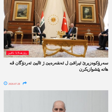
رۆژھەلاتا ناڤین
سەرۆکوەزیرێ ئیراقێ ل ئەنقەرەیێ ژ ئالیێ ئەردۆگان ڤە
ھاتە پێشوازیکرن
2026-07-28