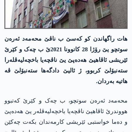
ھات راگھاندن کو کەسێ ب ناڤێ محەمەد ئەرەن
سوتچو یێ رۆژا 28 کانوونا 2021ێ ب چەک و کێرێ
ئێریشی ئاڤاھیێ ھەدەپێ یێ ناڤچەیا باخچەلیەڤلەرا
ستەنبۆلێ کربوو، ژ ئالیێ دادگەھا ستەنبۆلێ ڤە
ھاتیە بەردان.
محەمەد ئەرەن سوتچو، ب چەک و کێرێ کەتبوو
ھووندرێ ئاڤاھیێ ناڤچەیا باخچەلیەڤلەر یێ ھەدەپێ
و دەما خواستبی ئێریشی کارمەندان بکەت چەکێن