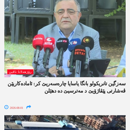
رۆژھەلاتا ناڤین
سەزگین تانریکولو بانگا یاسایا چارەسەریێ کر: ئامادەکاریێن
ڤەشارتی پێڤاژۆیێ د مەترسیێ دە دھێلن
2026-08-01