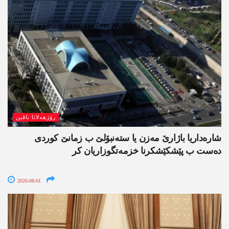
رۆژھەلاتا ناڤین
شارەداریا باژارێ مەزن یا ستەنبۆلێ ب زمانێ کوردی
دەست ب پێشکێشکرنا خزمەتگوزاریان کر
2026-08-01