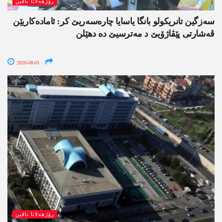
رۆژھەلاتا ناڤین
سەزگین تانریکولو بانگا یاسایا چارەسەریێ کر: ئامادەکاریێن
ڤەشارتی پێڤاژۆیێ د مەترسیێ دە دھێلن
2026-08-01
رۆژھەلاتا ناڤین