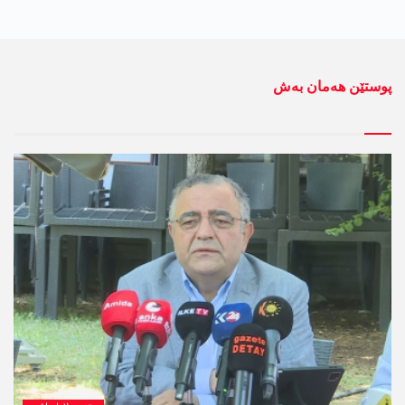
پوستێن ھەمان بەش