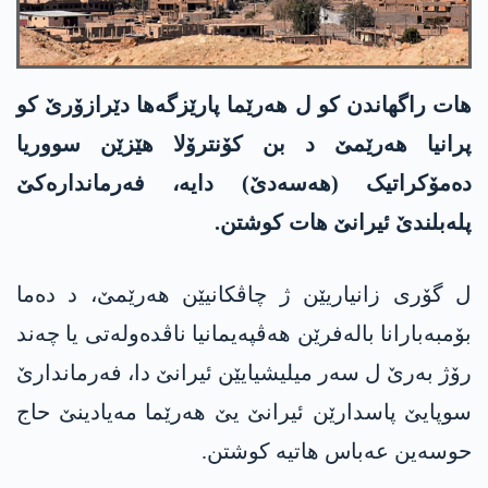
ھات راگھاندن کو ل ھەرێما پارێزگەھا دێرازۆرێ کو
پرانیا ھەرێمێ د بن کۆنترۆلا ھێزێن سووریا
دەمۆکراتیک (ھەسەدێ) دایە، فەرماندارەکێ
پلەبلندێ ئیرانێ ھات کوشتن.
ل گۆری زانیاریێن ژ چاڤکانیێن ھەرێمێ، د دەما
بۆمبەبارانا بالەفرێن ھەڤپەیمانیا ناڤدەولەتی یا چەند
رۆژ بەرێ ل سەر میلیشیایێن ئیرانێ دا، فەرماندارێ
سوپایێ پاسدارێن ئیرانێ یێ ھەرێما مەیادینێ حاج
حوسەین عەباس ھاتیە کوشتن.