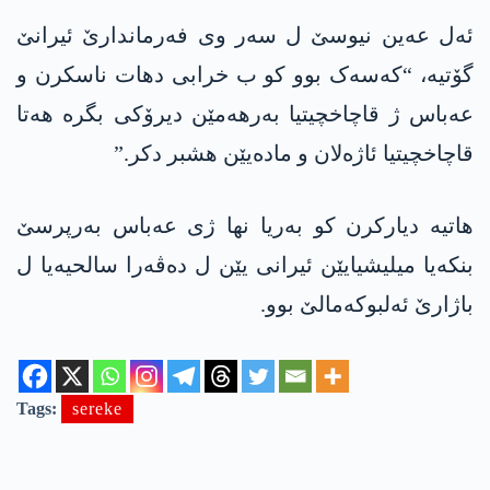
ئەل عەین نیوسێ ل سەر وی فەرماندارێ ئیرانێ
گۆتیە، “کەسەک بوو کو ب خرابی دھات ناسکرن و
عەباس ژ قاچاخچیتیا بەرھەمێن دیرۆکی بگرە ھەتا
قاچاخچیتیا ئاژەلان و مادەیێن ھشبر دکر.”
ھاتیە دیارکرن کو بەریا نھا ژی عەباس بەرپرسێ
بنکەیا میلیشیایێن ئیرانی یێن ل دەڤەرا سالحیەیا ل
باژارێ ئەلبوکەمالێ بوو.
Tags:
sereke