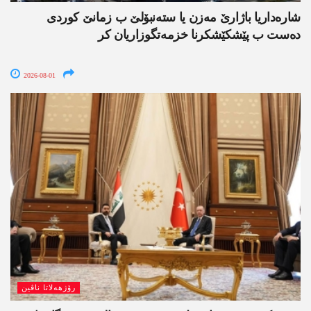
شارەداریا باژارێ مەزن یا ستەنبۆلێ ب زمانێ کوردی
دەست ب پێشکێشکرنا خزمەتگوزاریان کر
2026-08-01
رۆژھەلاتا ناڤین