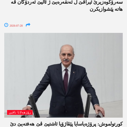
سەرۆکوەزیرێ ئیراقێ ل ئەنقەرەیێ ژ ئالیێ ئەردۆگان ڤە
ھاتە پێشوازیکرن
2026-07-28
رۆژھەلاتا ناڤین
کورتولموش: پرۆژەیاسایا پێڤاژۆیا ئاشتیێ ڤێ ھەفتەیێ دێ