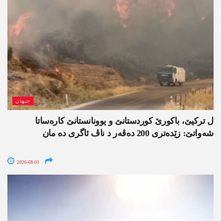
جیھان
ل ترکیێ، باکورێ کوردستانێ و یوونانستانێ کارەساتا
شەواتێ: زێدەتری 200 دەڤەر د ناڤ ئاگری دە مان
2026-08-01