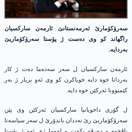
سەرۆکۆمارێ ئەرمەنستانێ ئارمەن سارکسیان
راگھاند کو وی دەست ژ پۆستا سەرۆکۆماریێ
بەردایە.
ئارمەن سارکسیان ل سەر سەدەما دەت ژ کار
بەردانا خوە دایە خویاکرن کو وی ئەو بریار ژ بەر
کێمبوونا ئەرکێن خوە دایە.
ل گۆری داخویانیا سارکسیان ئەرکێن وی یێن
سەرۆکۆماریێ رێ نەددان باندۆرێ ل سەر سیاسەتا
ناڤخوە و دەرڤە بکەت و لەوما ژی ئەو ژ پۆستا