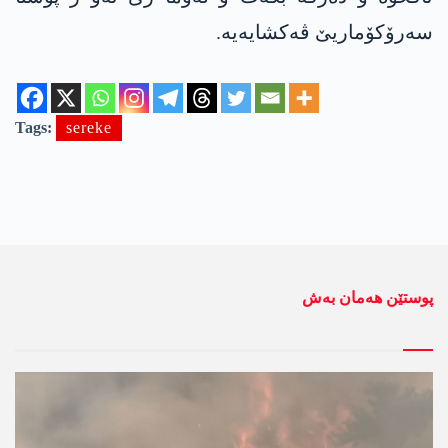
سەرۆکۆماریێ ڤەکشایەیە.
Tags:
sereke
پوستێن ھەمان بەش