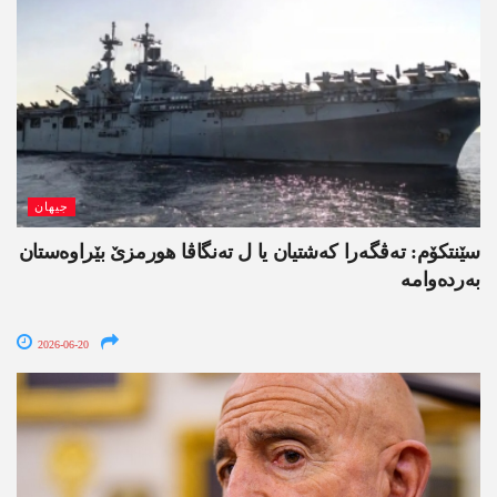
جیھان
سێنتکۆم: تەڤگەرا کەشتیان یا ل تەنگاڤا ھورمزێ بێراوەستان
بەردەوامە
2026-06-20