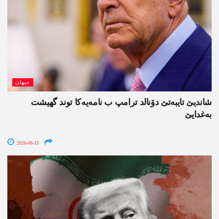
جیھان
شاندیێ تایبەتێ دۆنالد ترامپ ب نامەیەکا توند گھیشت
بەغدایێ
2026-06-15