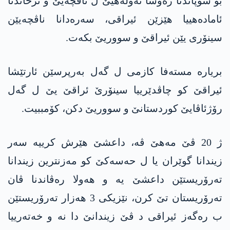
بۆ شۆپاندنا رەوشا ئەولەهیێ ل ناڤچەیێ و نرخاندنا
ئامادەهییا هێزێن ئیراقی، سەره‌دانا ناڤچەیێن
سینۆری یێن ئیراقێ و سووریێ بکەت.
بریارە مستەفا کازمی ل گەل بەرپرسێن ئارتێشا
ئیراقێ کو چاڤدێرییا سینۆرێ ئراقێ یێ ل گەل
رۆژئاڤایێ کوردستانێ و سووریێ دکن، كۆمببیت.
ژ 20 ڤێ مه‌هێ ڤه‌، داعشێ هێرش كرییه‌ سه‌ر
زیندانا گوێران یا ل حه‌سه‌كێ كو مه‌زنترین زیندانا
ته‌رۆریستێن داعشێ یه‌ و هه‌ولا ره‌ڤاندنا ڤان
ته‌رۆریستان تێ كرن، نێزیكی 3 هه‌زار ته‌رۆریستێن
ب ره‌گه‌ز ئیراقی د ڤێ زیندانێ دا نه‌ و خه‌ته‌رییا