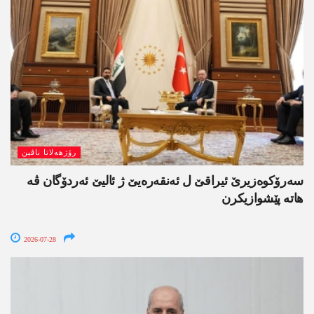
رۆژھەلاتا ناڤین
سەرۆکوەزیرێ ئیراقێ ل ئەنقەرەیێ ژ ئالیێ ئەردۆگان ڤە
ھاتە پێشوازیکرن
2026-07-28