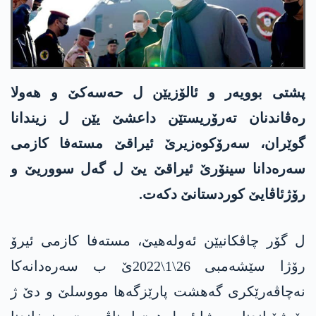
پشتی بوویەر و ئالۆزیێن ل حەسەکێ و هه‌ولا
ره‌ڤاندنان ته‌رۆریستێن داعشێ یێن ل زیندانا
گوێران، سەرۆکوەزیرێ ئیراقێ مستەفا کازمی
سەره‌دانا سینۆرێ ئیراقێ یێ ل گەل سووریێ و
رۆژئاڤایێ کوردستانێ دکەت.
ل گۆر چاڤکانیێن ئەولەهیێ، مستەفا کازمی ئیرۆ
رۆژا سێشه‌مبی 26\1\2022ێ ب سەره‌دانەکا
نەچاڤەرێکری گه‌هشت پارێزگەها مووسلێ و دێ ژ