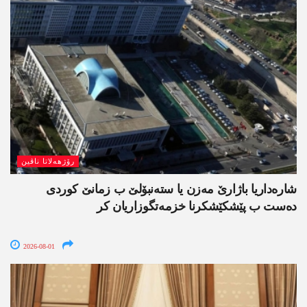
رۆژھەلاتا ناڤین
شارەداریا باژارێ مەزن یا ستەنبۆلێ ب زمانێ کوردی
دەست ب پێشکێشکرنا خزمەتگوزاریان کر
2026-08-01