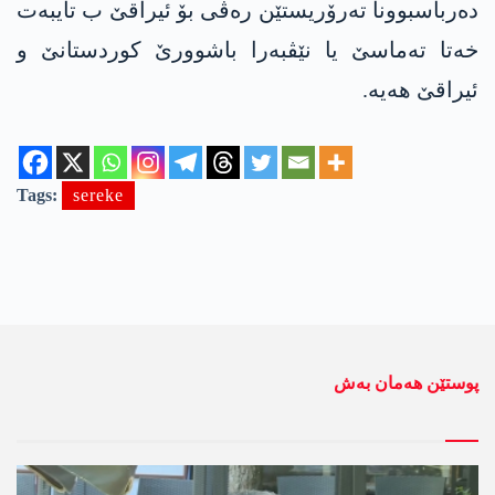
ده‌رباسبوونا ته‌رۆریستێن ره‌ڤی بۆ ئیراقێ ب تایبه‌ت
خه‌تا ته‌ماسێ یا نێڤبه‌را باشوورێ كوردستانێ و
ئیراقێ هه‌یه‌.
Tags:
sereke
پوستێن ھەمان بەش