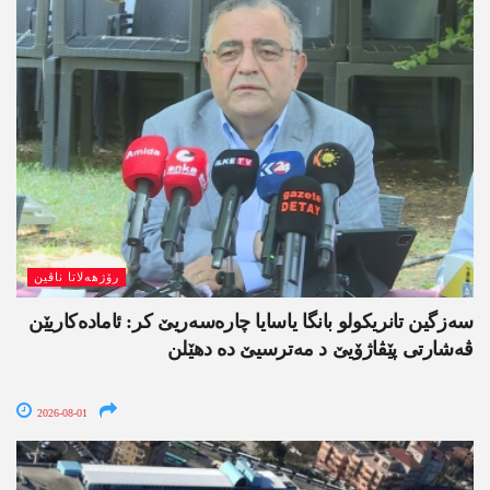
رۆژھەلاتا ناڤین
سەزگین تانریکولو بانگا یاسایا چارەسەریێ کر: ئامادەکاریێن
ڤەشارتی پێڤاژۆیێ د مەترسیێ دە دھێلن
2026-08-01