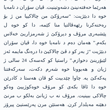
ھەرێما حەفتەنینێ دشەوتینیت. ڤیان سۆران د نامەیا
خوە دا دبێژیت: “سەرۆکێ من چالاکییا من ژ بۆ
رەخنەکرنا رێھەڤالتیا منا کێمە، دا کو خوە ل
پێشبەری مرۆڤ و دیرۆکێ ژ شەرمزاریێ خەلاس
بکەم.” ھەمان دەم د نامەیا خوە دا، ڤیان سۆران
دبێژیت “ژ بەر کو د ڤێ چالاکیێ دا درەنگ مایمە ئەز
لێبۆرینێ دخوازم.” راستیا کو کەسەک 24 سالی ژ
ژیان و ھەبوونا خوە شەرم دکەت، سەرکەفتنا
پەکەکێ یە. چاوا چێدبیت کو ڤان ھەستا د کادرێن
خوە دا ئاڤا بکەی کو مرۆڤ خوەکوژییێ وەکو
چالاکی ببینیت. مرۆڤ نە ب ژیانێ بەلکو ب مرنێ
دهێنە مەیلدار کرن. ھەستێن مرن پەرێستیێ پیرۆز