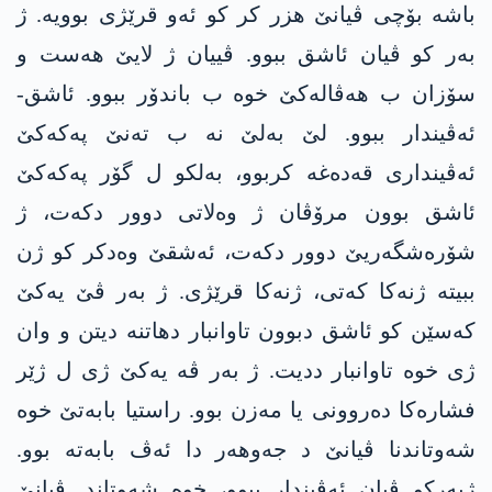
باشە بۆچی ڤیانێ هزر کر کو ئەو قرێژی بوویە. ژ
بەر کو ڤیان ئاشق ببوو. ڤییان ژ لایێ ھەست و
سۆزان ب ھەڤالەکێ خوە ب باندۆر ببوو. ئاشق-
ئەڤیندار ببوو. لێ بەلێ نە ب تەنێ پەکەکێ
ئەڤینداری قەدەغە کربوو، بەلکو ل گۆر پەکەکێ
ئاشق بوون مرۆڤان ژ وەلاتی دوور دکەت، ژ
شۆرەشگەریێ دوور دکەت، ئەشقێ وەدکر کو ژن
ببیتە ژنەکا کەتی، ژنەکا قرێژی. ژ بەر ڤێ یەکێ
کەسێن کو ئاشق دبوون تاوانبار دھاتنە دیتن و وان
ژی خوە تاوانبار ددیت. ژ بەر ڤە یەکێ ژی ل ژێر
فشارەکا دەروونی یا مەزن بوو. راستیا بابەتێ خوە
شەوتاندنا ڤیانێ د جەوهەر دا ئەڤ بابەتە بوو.
ژبەرکو ڤیان ئەڤیندار ببوو، خوە شەوتاند. ڤیانێ