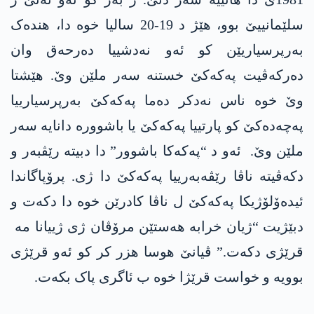
سلێمانییێ بوو، ھێژ د 19-20 سالیا خوە دا، هندەک
بەرپرسیاریێن کو ئەو نەدشییا دەرحەق وان
دەرکەڤیت پەکەکێ خستنە سەر ملێن وێ. ھێشتا
وێ خوە ناس نەدکر دەما پەکەکێ بەرپرسیارییا
پەچەدەکێ کو پارتییا پەکەکێ یا باشوورە دانایە سەر
ملێن وێ. ئەو د “پەکەکا باشوور” دا دبیتە رێڤبەر و
دکەڤیتە ناڤا رێڤەبەرییا پەکەکێ دا ژی. پرۆپاگاندا
ئیدەۆلۆژیکا پەکەکێ ل ناڤا کادرێن خوە دا دکەت و
دبێژیت “ژیان خرابە ھەستێن مرۆڤان ژی ژییانا مە
قرێژی دکەت.” ڤیانێ ھوسا هزر کر کو ئەو قرێژی
بوویە و خواست قرێژا خوە ب ئاگری پاک بکەت.