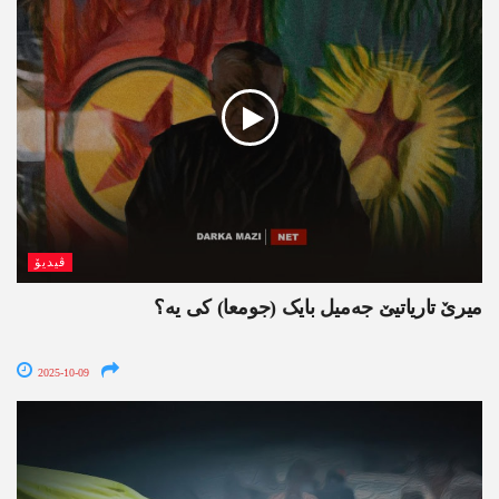
ڤیدیۆ
میرێ تاریاتیێ جەمیل بایک (جومعا) کی یە؟
2025-10-09