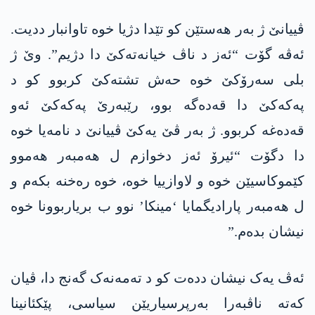
ڤییانێ ژ بەر ھەستێن کو تێدا دژیا خوە تاوانبار ددیت.
ئەڤە گۆت “ئەز د ناڤ خیانەتەکێ دا دژیم”. وێ ژ
بلی سەرۆکێ خوە حەش تشتەکێ کربوو کو د
پەکەکێ دا قەدەگە بوو، رێبەرێ پەکەکێ ئەو
قەدەغە کربوو. ژ بەر ڤێ یەکێ ڤییانێ د نامەیا خوە
دا دگۆت “ئیرۆ ئەز دخوازم ل ھەمبەر هەموو
کێموکاسیێن خوە و لاوازییا خوە، خوە رەخنە بکەم و
ل ھەمبەر پارادیگمایا ‘مینکا’ نوو ب بریاربوونا خوە
نیشان بدەم.”
ئەڤ یەک نیشان ددەت کو د تەمەنەک گەنج دا، ڤیان
کەتە ناڤبەرا بەرپرسیاریێن سیاسی، پێکئانینا