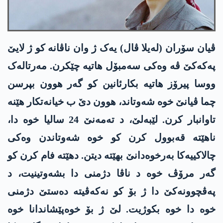
ڤیان سۆران (لەیلا ڤال) یەک ژ وان ناڤانە کو ژ لایێ
پەکەکێ ڤە وەکی سەمبۆل ھاتیە چێکرن. مەرتالەک
ووسا پیرۆز ھاتیە بکارئانین کو گەر ھوون بپرسن
چما ڤیانێ خوە شەوتاند، ھوون دێ ب خیانەتکار هێنە
تاوانبار کرن. لێبەلێ، د تەمەنێ 24 سالیا خوە دا،
ناهێتە قەبوول کرن کو خوە شەوتاندن وەکی
چالاکییەکا بەرخوەدانێ بهێتە دیتن. دهێتە فام کرن کو
گەر مرۆڤ خوە د ناڤا دژمنی دا بشەوتینیت، د
پەڤچوونەکێ دا ژ بۆ کو نەکەڤیتە دەستێ دژمنی
خوە دا خوە بکوژیت. لێ ژ بۆ خوەپێشاندانا خوە