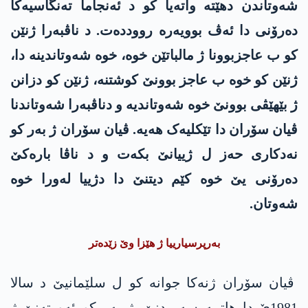
شەوتاندن دهێتە واتەیا کو د ئەنجاما تەنگاسیەکا
دەرۆنی دا ئەڤ بوویەرە رووددەت. د ناڤبەرا ژنێن
کو ب عاجزبوونا ژ مالباتێن خوە، خوە شەوتاندینە دا،
ژنێن کو خوە ب عاجز بوونێ کوشتنە، ژنێن کو دزانن
ژ بێھێڤی بوونێ خوە شەوتاندیە و دناڤبەرا شەوتاندنا
ڤیان سۆران دا تێکلیەک ھەیە. ڤیان سۆران ژ بەر کو
نەدکاری حەز ل ژییانێ بکەت و د ناڤا بارەکێ
دەرۆنی یێ خوە کێم دیتنێ دا دژییا لەورا خوە
شەوتان.
بەرپرسیارییا ژ ھێزا وێ زێدەتر
ڤیان سۆران ژنەکا جوانە کو ل سلێمانیێ د سالا
1981ێ دا ھاتییە سەر دنێ. ژ بەر کو ئەو تەنێ ژ