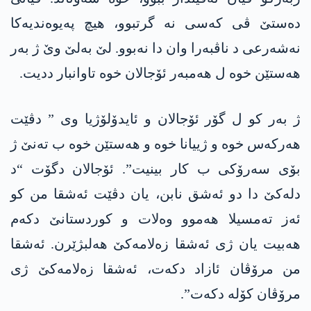
دەستێ ڤی کەسی نە گرتبوو، هیچ پەیوەندیەکا
نەشەرعی د ناڤبەرا وان دا نەبوو. لێ بەلێ وێ ژ بەر
ھەستێن خوە ل ھەمبەر ئۆجالان خوە تاوانبار ددیت.
ژ بەر کو ل گۆر ئۆجالان و ئایدۆلۆژیا وی ” دڤێت
ھەرکەس خوە و ژییانا خوە و ھەستێن خوە ب تەنێ ژ
بۆی سەرۆکی ب کار بینیت”. ئۆجالان دگۆت “د
دلەکێ دا دو ئەشق نابن، یان دڤێت ئەشقا من کو
ئەز تەمسیلا هەموو وەلات و کوردستانێ دکەم
هەبیت یان ژی ئەشقا زەلامەکێ هەلبژێرن. ئەشقا
من مرۆڤان ئازاد دکەت، ئەشقا زەلامەکێ ژی
مرۆڤان کۆلە دکەت”.