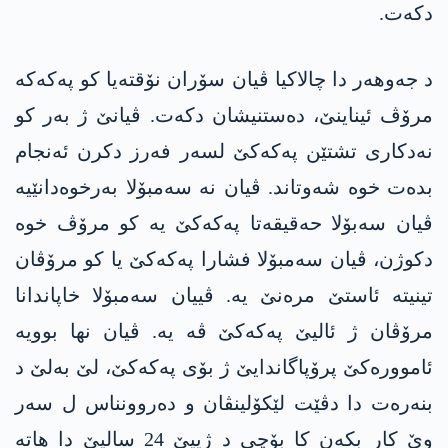
دکەت.
د جەوھەر دا چالاکیا ڤیان سۆران نۆقتەیا کو پەکەکە
مرۆڤ ئیناینێ، دەستنیشان دکەت. ڤیانێ ژ بەر کو
نەدکاری تشتێن پەکەکێ لسەر فەرز دکرن ئەنجام
بدەت خوە شەوتاند. ڤیان نە سەمبۆلا بەرخوەدانێیە
ڤیان سەبۆلا حەقیقەتا پەکەکێ یە کو مرۆڤ خوە
دکوژن، ڤیان سەمبۆلا فشارا پەکەکێ یا کو مرۆڤان
تینیتە ئاستێ مرەنێ یە. ڤییان سەمبۆلا خاپاندانا
مرۆڤان ژ ئالیێ پەکەکێ ڤە یە. ڤیان نها بوویە
ئاموورەکێ پرۆپاگاندایێ ژ بۆی پەکەکێ، لێ بەلێ د
بنەرەت دا دڤێت لێکۆلینڤان و دەروونناس ل سەر
وێ کار بکەن کا بۆچی د ژییێ 24 سالیێ دا هاتە