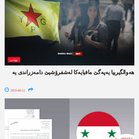
نھێنی
هه‌والگیرییا یه‌په‌گێ مافیایه‌كا له‌شفرۆشیێ دامه‌زراندی یه‌
2025-08-12