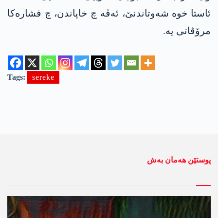
ئاستا خوە شەوتاندنێ، ئەڤە چ خاپاندن، چ فشارەکا
مرۆڤاتی یە.
Tags:
sereke
پوستێن ھەمان بەش