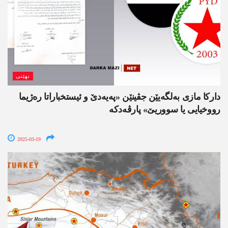
نھێنی
داركا مازی به‌لگه‌یێن جڤینێن «په‌یه‌دێ و ئیستخباراتا ره‌ژیما
رووخیایی یا سووریێ» پارڤه‌دكه
2025-03-19