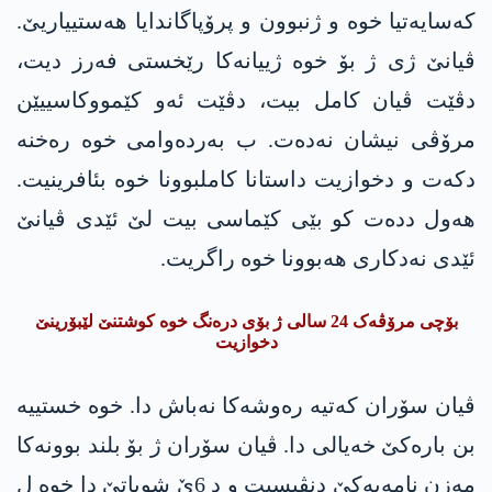
کەسایەتیا خوە و ژنبوون و پرۆپاگاندایا ھەستییاریێ.
ڤیانێ ژی ژ بۆ خوە ژییانەکا رێخستی فەرز دیت،
دڤێت ڤیان کامل بیت، دڤێت ئەو کێمووکاسییێن
مرۆڤی نیشان نەدەت. ب بەردەوامی خوە رەخنە
دکەت و دخوازیت داستانا کاملبوونا خوە بئافرینیت.
ھەول ددەت کو بێی کێماسی بیت لێ ئێدی ڤیانێ
ئێدی نەدکاری ھەبوونا خوە راگریت.
بۆچی مرۆڤەک 24 سالی ژ بۆی درەنگ خوە کوشتنێ لێبۆرینێ
دخوازیت
ڤیان سۆران کەتیە رەوشەکا نەباش دا. خوە خستییە
بن بارەکێ خەیالی دا. ڤیان سۆران ژ بۆ بلند بوونەکا
مەزن نامەیەکێ دنڤیسیت و د 6ێ شوباتێ دا خوە ل