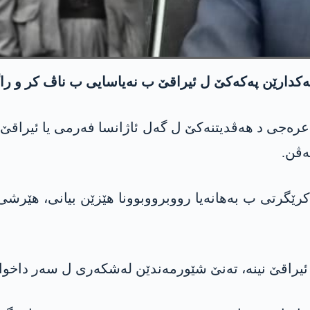
چەکدارێن په‌كه‌كێ ل ئیراقێ ب نەیاسایی ب ناڤ کر و را
ره‌جی د هەڤدیتنەکێ ل گەل ئاژانسا فەرمی یا ئیراقێ را
ەڤن.
ێگرتی ب به‌هانەیا رووبرووبوونا هێزێن بیانی، هێرشی
ئیراقێ نینه‌، تەنێ شێورمەندێن لەشکەری ل سەر داخوازا