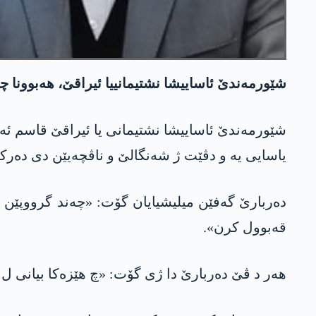
شێورمەندێ ئاساییشا نشتیمانییا ئیراقێ، هەبوونا 
شێورمەندێ ئاساییشا نشتیمانی یا ئیراقێ قاسم ئه‌ع
یاسایی یە و دڤێت ژ شه‌نگالێ و ناڤچەیێن دی دەرک
دەربارێ گەفێن میلیشیایان گۆت: «چەند گرووپێن کر
قەبوول کرن».
هەر د ڤێ دەربارێ دا ژی گۆت: «چ هێزەکا بیانی ل 