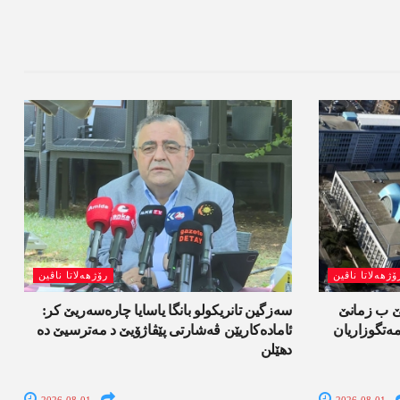
ۆژھەلاتا ناڤین
رۆژھەلاتا ناڤین
لێ ب زمانێ
سەزگین تانریکولو بانگا یاسایا چارەسەریێ کر:
تگوزاریان
ئامادەکاریێن ڤەشارتی پێڤاژۆیێ د مەترسیێ دە
دھێلن
2026-08-01
2026-08-01