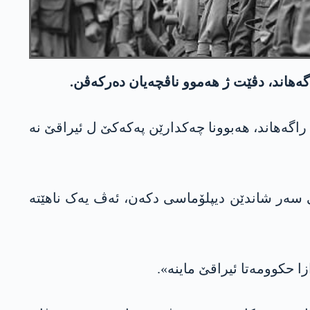
گه‌هاند، دڤێت ژ هەموو ناڤچەیان دەرکەڤن.
گه‌هاند، هەبوونا چەکدارێن په‌كه‌كێ ل ئیراقێ نە
 سەر شاندێن دیپلۆماسی دکه‌ن‌، ئەڤ یەک ناهێته‌
 حکوومەتا ئیراقێ ماینە».