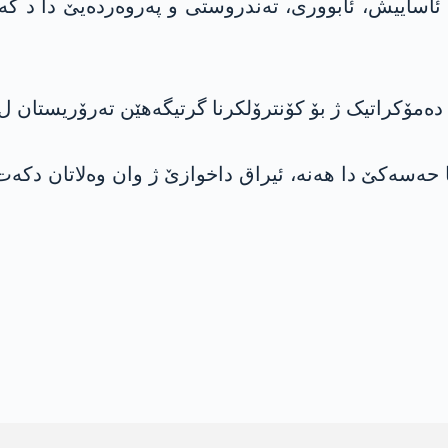
ئاساییش، ئابووری، تەندروستی و پەروەردەیێ دا د گه
 دەمۆکراتیک ژ بۆ کۆنترۆلکرنا گرتیگەهێن تەرۆریستان ل
ژ 50 – 70 وەلاتان د زیندانا حەسەکێ دا هەنە، ئیراق داخوازێ ژ وان 