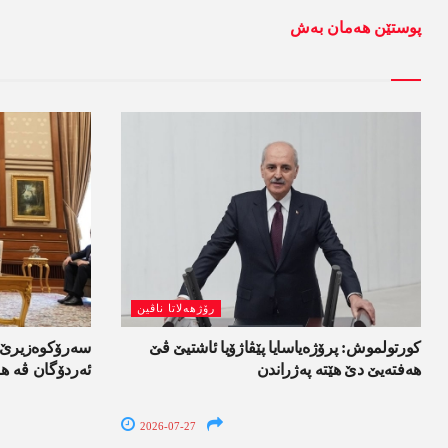
پوستێن ھەمان بەش
رۆژھەلاتا ناڤین
کورتولموش: پرۆژەیاسایا پێڤاژۆیا ئاشتیێ ڤێ
سەرۆکوەزیرێ ئی
ھەفتەیێ دێ هێتە پەژراندن
ئەردۆگان ڤە ھا
2026-07-27