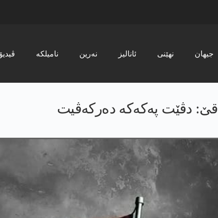
جیھان
نھێنی
ئانالیز
نەرین
نامیلکە
ڤیدیۆ
ێ: دڤێت په‌كه‌كه‌ ده‌ركه‌ڤیت