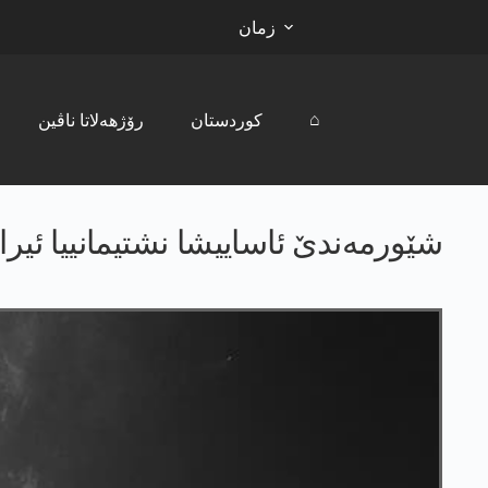
زمان
⌂
کوردستان
رۆژھەلاتا ناڤین
شێورمەندێ ئاساییشا نشتیمانییا ئیراق