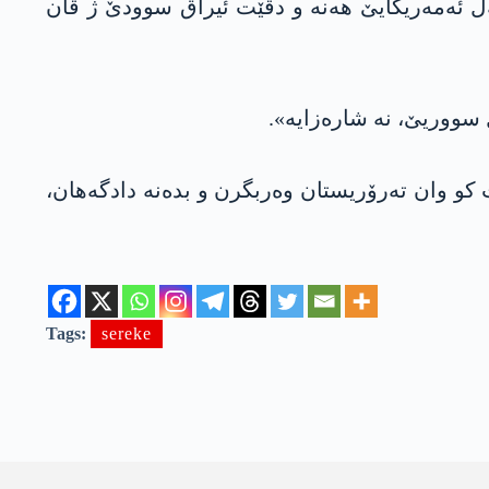
‌ل ئه‌مەریکایێ هەنە و دڤێت ئیراق سوودێ ژ ڤان
 سووریێ، نە شارەزایە».
وەلاتان دکەت کو وان تەرۆریستان وەربگرن و بده‌نه‌ دادگەهان،
Tags:
sereke