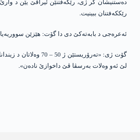
دەستنیشان کر ژی، رێکەفتنێن ئیراقێ یێن د وارێ 
رێکكەفتنان ببینیت.
ئه‌عره‌جی د بابەتەکێ دی دا گۆت: هێزێن سووریەیا
گۆت ژی: «تەرۆریستێن 
لێ ئەو وەلات بەرسڤا ڤێ داخوازێ ناده‌ن».