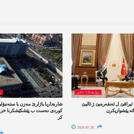
رۆژھەلاتا ناڤین
ر
راقێ ل ئەنقەرەیێ ژ ئالیێ
شارەداریا باژارێ مەزن یا ستەنبۆ
تە پێشوازیکرن
کوردی دەست ب پێشکێشکرنا خزمە
کر
2026-07-28