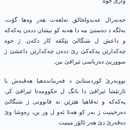
وارێ خوە.
جەنەرال عەبدولخالق تەلعەت ھەر وەھا گۆت،
بەلگە د دەستێ مە دا ھەنە کو نیشان ددەن پەکەکە
و داعش ل شنگالێ پێکڤە کار دکەن. ژ خوە
چەکدارێن پەکەکێ رێ ددەن چەکدارێن داعشێ ژ
سووریێ دەرباسی ئیراقێ ببن.
نوونەرێ کوردستانێ د فەرماندەھیا ھەڤبەش یا
ئارتێشا ئیراقێ دا بانگ ل حکوومەتا ئیراقێ کر،
پەکەکە و تەڤاھیا ھێزێن نە قانوونی ژ شنگالێ
دەرخینیت ژ بەر کو ھەتا ئەو ل ور بن، رەوشا وێ
دەڤەرێ دێ ھەر ئالۆز مینیت.