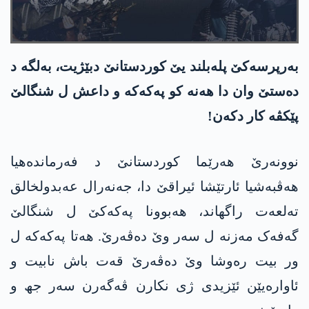
بەرپرسەکێ پلەبلند یێ کوردستانێ دبێژیت، بەلگە د
دەستێ وان دا ھەنە کو پەکەکە و داعش ل شنگالێ
پێکڤە کار دکەن!
نوونەرێ ھەرێما کوردستانێ د فەرماندەھیا
ھەڤبەشیا ئارتێشا ئیراقێ دا، جەنەرال عەبدولخالق
تەلعەت راگهاند، ھەبوونا پەکەکێ ل شنگالێ
گەفەک مەزنە ل سەر وێ دەڤەرێ. ھەتا پەکەکە ل
ور بیت رەوشا وێ دەڤەرێ قەت باش نابیت و
ئاوارەیێن ئێزیدی ژی نکارن ڤەگەرن سەر جھ و