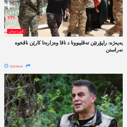
کوردستان
یەپەژە: راپۆرتێن تەڤلیبوونا د ناڤا وەزارەتا کارێن ناڤخوە
نەراستن
2026-08-04