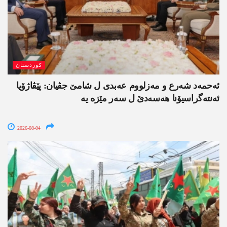
کوردستان
ئەحمەد شەرع و مەزلووم عەبدی ل شامێ جڤیان: پێڤاژۆیا
ئەنتەگراسیۆنا ھەسەدێ ل سەر مێزە یە
2026-08-04