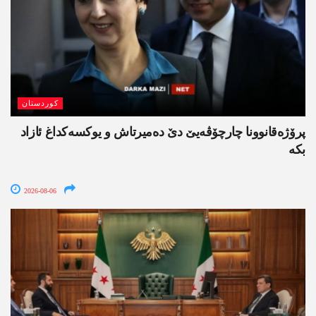
کوردستان
پرۆژەقانوونا چارچۆڤەیێ دێ دەمیرتاش و یوکسەکداغ ئازاد
بکە
2026-08-06