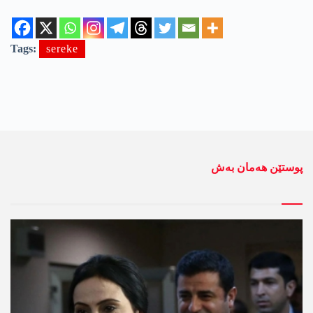
Tags:
sereke
پوستێن ھەمان بەش