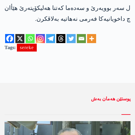
ل سەر بوویەرێ و سەدەما کەتنا ھەلیکۆپتەرێ هێأان
چ داخویانیەکا فەرمی نەھاتیە بەلاڤکرن.
Tags:
sereke
پوستێن ھەمان بەش