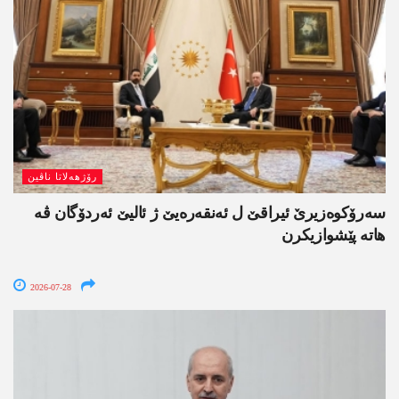
رۆژھەلاتا ناڤین
سەرۆکوەزیرێ ئیراقێ ل ئەنقەرەیێ ژ ئالیێ ئەردۆگان ڤە
ھاتە پێشوازیکرن
2026-07-28