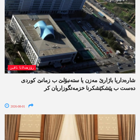
رۆژھەلاتا ناڤین
شارەداریا باژارێ مەزن یا ستەنبۆلێ ب زمانێ کوردی
دەست ب پێشکێشکرنا خزمەتگوزاریان کر
2026-08-01