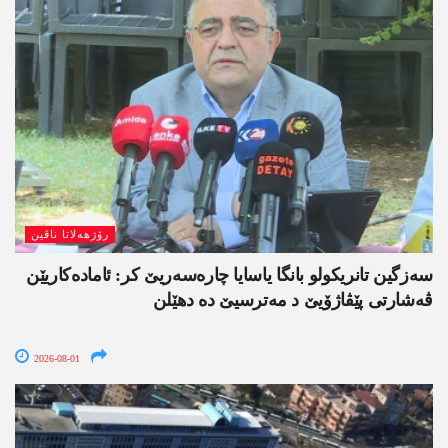
رۆژھەلاتا ناڤین
سەزگین تانریکولو بانگا یاسایا چارەسەریێ کر: ئامادەکاریێن
ڤەشارتی پێڤاژۆیێ د مەترسیێ دە دھێلن
2026-08-01