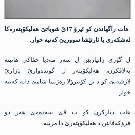
ھات راگھاندن کو ئیرۆ 17ێ شوباتێ ھەلیکۆپتەرەکا
لەشکەری یا ئارتێشا سووریێ کەتیە خوار.
ل گۆری زانیاریێن ل سەر مەدیا جڤاکی ھاتینە
بەلاڤکرن، ھەلیکۆپتەر ل گوندەوارێ باژارێ
لازقیەیێ کو د بن کۆنترۆلا رەژیما شامێ دایە کەتیە
خوار.
ھات دیارکرن کو ب ڤێ سەدەمێ هەر دو
فرۆکەڤانێن د ھەلیکۆپتەرێ دا مرینە.