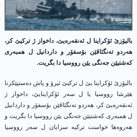
بالیۆزێ ئۆكراینا ل ئه‌نقه‌ره‌یێ، داخواز ژ تركیێ كر،
هه‌ردو ته‌نگئاڤێن بۆسفۆر و داردانیل ل همبه‌ری
كه‌شتیێن جه‌نگی یێن رووسیا دا بگریت.
بالیۆزێ ئۆكراینا یێ ل تركیێ ئیرۆ و پاش ده‌ستپێكرنا
هێرشا رووسیا یا ل سه‌ر ئۆكراینایێ، داخواز ژ
ئه‌نقه‌ره‌یێ كر، هه‌ردو ته‌نگئاڤێن بۆسفۆر و داردانیل
ل همبه‌ری كه‌شتیێن جه‌نگی یێن رووسیا دا بگریت و
هه‌روه‌ها خواست تركیه‌ سزایان ل سه‌ر رووسیا