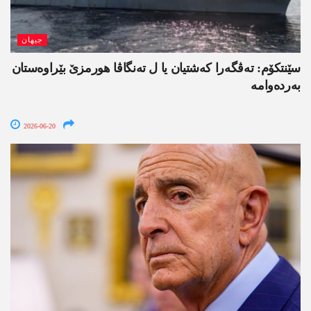
جیھان
سێنتکۆم: تەڤگەرا کەشتیان یا ل تەنگاڤا ھورمزێ بێراوەستان
بەردەوامە
2026-06-20