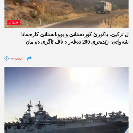
جیھان
ل ترکیێ، باکورێ کوردستانێ و یوونانستانێ کارەساتا
شەواتێ: زێدەتری 200 دەڤەر د ناڤ ئاگری دە مان
2026-08-01