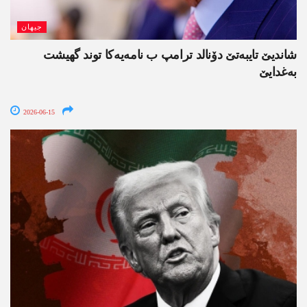
جیھان
شاندیێ تایبەتێ دۆنالد ترامپ ب نامەیەکا توند گھیشت
بەغدایێ
2026-06-15