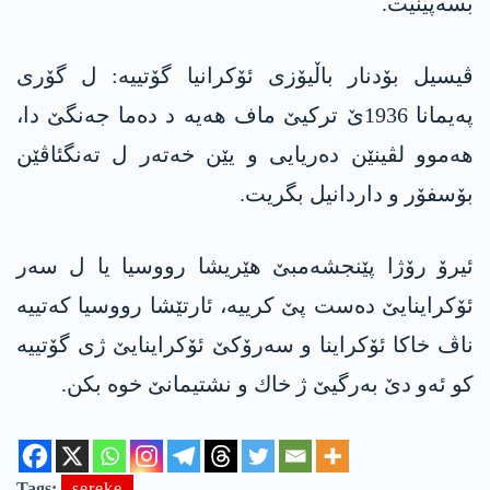
بسه‌پینیت.
ڤیسیل بۆدنار باڵیۆزی ئۆکرانیا گۆتییه‌: ل گۆری
په‌یمانا 1936ێ تركیێ ماف هه‌یه‌ د ده‌ما جه‌نگێ دا،
هه‌موو لڤینێن ده‌ریایی و یێن خه‌ته‌ر ل ته‌نگئاڤێن
بۆسفۆر و داردانیل بگریت.
ئیرۆ رۆژا پێنجشه‌مبێ هێریشا رووسیا یا ل سه‌ر
ئۆكراینایێ ده‌ست پێ كرییه‌، ئارتێشا رووسیا كه‌تییه‌
ناڤ خاكا ئۆكراینا و سه‌رۆكێ ئۆكراینایێ ژی گۆتییه‌
كو ئه‌و دێ به‌رگیێ ژ خاك و نشتیمانێ خوه‌ بكن.
Tags:
sereke