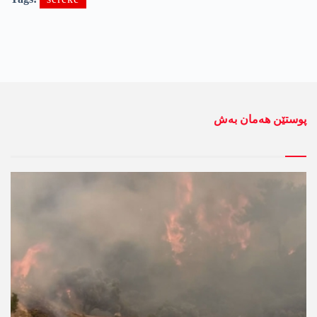
پوستێن ھەمان بەش