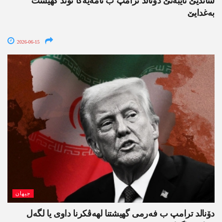
شاندیێ تایبەتێ دۆنالد ترامپ ب نامەیەکا توند گھیشت
بەغدایێ
2026-06-15
جیھان
دۆنالد ترامپ ب فەرمی گھیشتنا لھەڤکرنا داوی یا لگەل