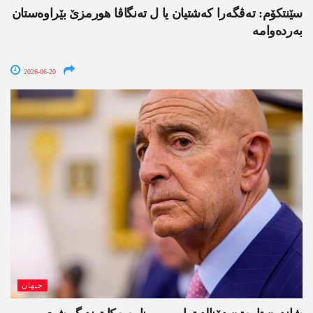
سێنتکۆم: تەڤگەرا کەشتیان یا ل تەنگاڤا ھورمزێ بێراوەستان
بەردەوامە
2026-06-20
جیھان