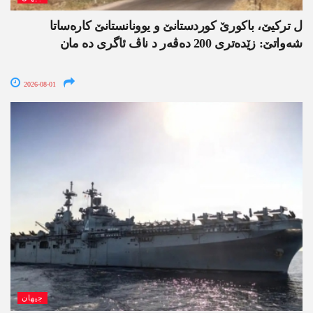
ل ترکیێ، باکورێ کوردستانێ و یوونانستانێ کارەساتا
شەواتێ: زێدەتری 200 دەڤەر د ناڤ ئاگری دە مان
2026-08-01
جیھان