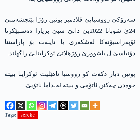
سەرۆکێ رووسیایێ ڤلادمیر پوتین رۆژا پێنجشەمبێ
24ێ شوباتا 2022یێ دانێ سبێ بریارا دەستپێکرنا
ئۆپەراسیۆنەکا لەشکەری یا تایبەت بۆ پاراستنا
دۆنباسێ ل باشوورێ رۆژھلاتێ ئوکراینایێ راگھاند.
پوتین دیار دکەت کو رووسیا ناھێلیت ئوکراینا ببیتە
خوەدی چەکێن ئاتۆمی و ببیتە ئەنداما ناتۆیێ.
Tags:
sereke