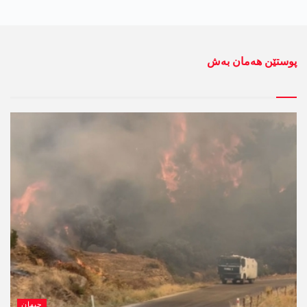
پوستێن ھەمان بەش
جیھان