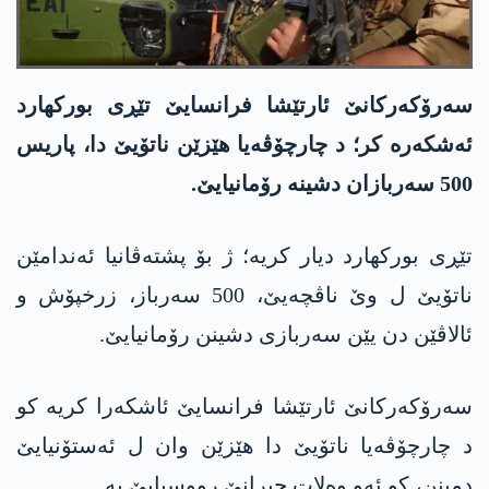
سەرۆکەرکانێ ئارتێشا فرانسایێ تێڕی بورکھارد
ئەشکەرە کر؛ د چارچۆڤەیا ھێزێن ناتۆیێ دا، پاریس
500 سەربازان دشینە رۆمانیایێ.
تێڕی بورکھارد دیار کریە؛ ژ بۆ پشتەڤانیا ئەندامێن
ناتۆیێ ل وێ ناڤچەیێ، 500 سەرباز، زرخپۆش و
ئالاڤێن دن یێن سەربازی دشینن رۆمانیایێ.
سەرۆکەرکانێ ئارتێشا فرانسایێ ئاشکەرا کریە کو
د چارچۆڤەیا ناتۆیێ دا ھێزێن وان ل ئەستۆنیایێ
دمینن، کو ئەو وەلات جیرانێ رووسیایێ یە.