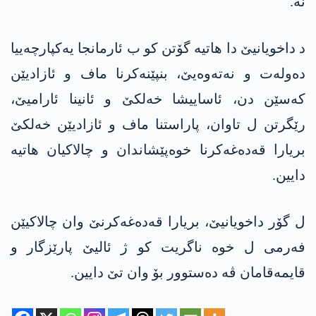
نە.
د داخویانیێ دا هاتیە گۆتن کو ب ئارمانجا یەکپارچەییا
دەولەت و نەتەوەیێ، بنپێنەکرنا ماف و ئازادیێن
کەسێن دن، ئاساییشا خەلکێ و ئانینا ئارامیێ،
رێگرتن ل تاوان، پاراستنا ماف و ئازادیێن خەلکێ
بریارا قەدەغەکرنا خوەپێشاندان و چالاکیان ھاتیە
دایین.
ل گۆر داخویانیێ، بریارا قەدەغەکرنێ وان چالاکیێن
فەرمی ل خوە ناگریت کو ژ ئالیێ پارێزگار و
قایمەقامان ڤە دەستوور بۆ وان تێ دایین.