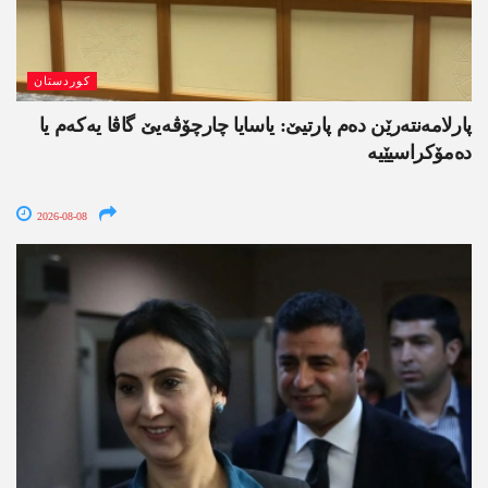
کوردستان
پارلامەنتەرێن دەم پارتیێ: یاسایا چارچۆڤەیێ گاڤا یەکەم یا
دەمۆکراسیێیە
2026-08-08