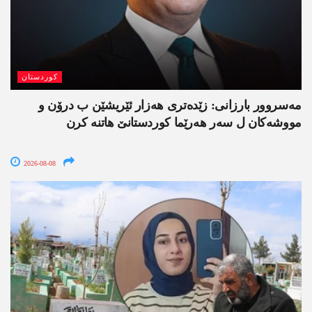
کوردستان
مەسروور بارزانی: زێدەتری ھەزار ئێریشێن ب درۆن و
مووشەکان ل سەر ھەرێما کوردستانێ ھاتنە کرن
2026-08-08