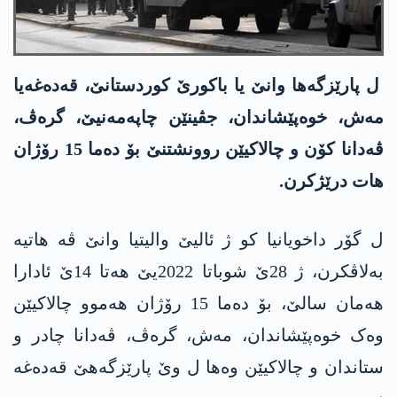
ل پارێزگەھا وانێ یا باکورێ کوردستانێ، قەدەغەیا
مەش، خوەپێشاندان، جڤینێن چاپەمەنیێ، گرەڤ،
ڤەدانا کۆن و چالاکیێن روونشتنێ بۆ دەما 15 رۆژان
ھات درێژکرن.
ل گۆر داخویانیا کو ژ ئالیێ والیتیا وانێ ڤە ھاتیە
بەلاڤکرن، ژ 28ێ شوباتا 2022یێ ھەتا 14ێ ئادارا
ھەمان سالێ، بۆ دەما 15 رۆژان ھەموو چالاکیێن
وەک خوەپێشاندان، مەش، گرەڤ، ڤەدانا چادر و
ستاندان و چالاکیێن وەھا ل وێ پارێزگەھێ قەدەغە