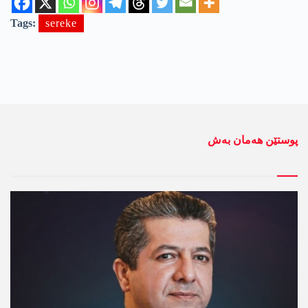
Tags:
sereke
پوستێن ھەمان بەش