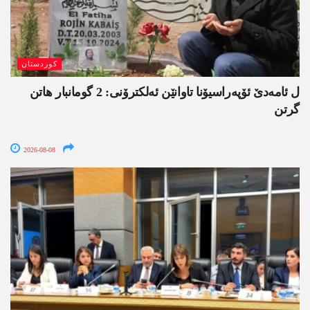
کوردستان
ل ئامەدێ ئۆپەراسیۆنا تاوانێن ئەلکترۆنی: 2 گومانبار ھاتن
گرتن
2026-08-08