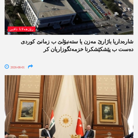
رۆژھەلاتا ناڤین
شارەداریا باژارێ مەزن یا ستەنبۆلێ ب زمانێ کوردی
دەست ب پێشکێشکرنا خزمەتگوزاریان کر
2026-08-01