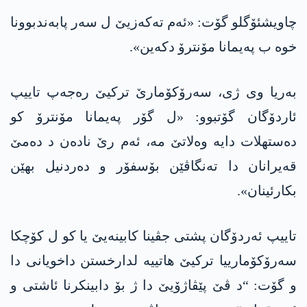
چاویشئۆگلو گۆت: «ئەم تەکەزیێ ل سەر پابەندبوونا
خوە ب پەیمانا مۆنترۆ دکه‌ین».
بەریا وی ژی، سەرۆکۆمارێ ترکیێ رەجەپ تاییپ
ئاردۆگان گۆتبوو: «ل گۆر په‌یمانا مۆنترۆ كو
ده‌ستهلات دایه‌ وه‌لاتێ مه‌، ئه‌م رێ ناده‌ن د ده‌مێ
قه‌یرانان دا ته‌نگاڤێن بۆسفۆر و ده‌ردنيل بهێن
بكارئینان».
تاییپ ئەردۆگان پشتی جڤینا کابینەیێ یا کو ل کۆچکا
سەرۆکۆمارییا ترکیێ هاتییه‌ لدارخستن داخویانی دا
و گۆت: “د ڤێ پێڤاژۆیێ دا ژ بۆ دابینکرنا ئاشتی و