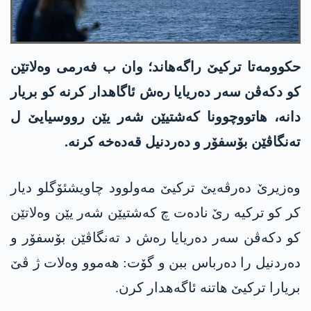
حکوومەتا ترکیێ راگه‌هاند؛ وان ب فەرمی وەلاتێن
كو دكه‌ڤن سه‌ر دەریایا رەش ئاگاهدار کرنە کو بریار
دانە، هاتووچوونا کەشتیێن شەر یێن رووسیایێ ل
تەنگاڤێن بۆسفۆر و ده‌ردنيل قەدەخە کرنە.
وەزیرێ دەرڤەیێ ترکیێ مه‌ولوود چاویشئۆگلو دیار
کر کو ترکیە رێ نادەت چ كه‌شتیێن شه‌ر یێن وه‌لاتێن
كو دكه‌ڤن سه‌ر ده‌ریایا ره‌ش د ته‌نگاڤێن بۆسفۆر و
ده‌ردنيل را ده‌رباس ببن و گۆت: هه‌موو وه‌لات ژ ڤێ
بریارا تركیێ هاتنه‌ ئاگه‌هدار كرن.