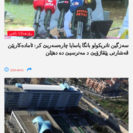
رۆژھەلاتا ناڤین
سەزگین تانریکولو بانگا یاسایا چارەسەریێ کر: ئامادەکاریێن
ڤەشارتی پێڤاژۆیێ د مەترسیێ دە دھێلن
2026-08-01