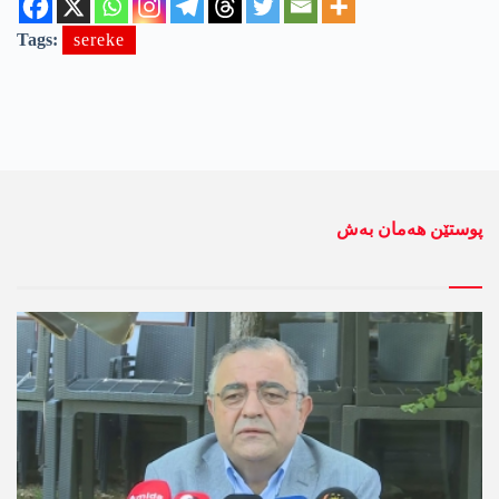
Tags:
sereke
پوستێن ھەمان بەش