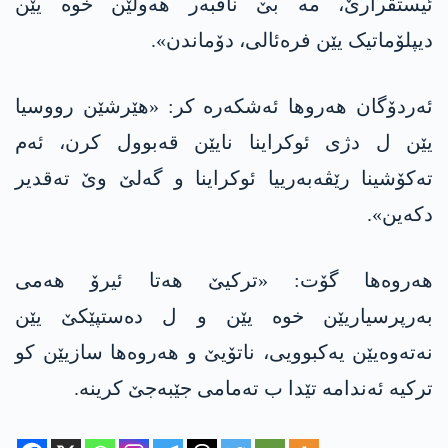
ئیستقرارێ، مە بێ ناڤبەر هەولێن خوە یێن
دیپلۆماتیک یێن فرەئالی، دۆماندن».
ئەردۆگان هەروها ئەشکەرە کر: «هێرشێن رووسیا
یێن ل دژی ئوکراینا نایێن قەبوول کرن، ئەم
ته‌كۆشینا رێڤەبەرییا ئوکراینا و گەلێ وێ تەقدیر
دکه‌ین».
هەروه‌ها گۆت: «ترکیێ هەتا ئیرۆ هەمی
بەرپرسیاریێن خوە یێن و ل ده‌ستپێكێ یێن
نه‌ته‌وه‌یێن یه‌كبوویی، ناتۆیێ و هه‌روه‌ها سازیێن كو
تركیه‌ ئه‌ندامه‌ تێدا ب ته‌مامی جێبه‌جێ كرینه‌.