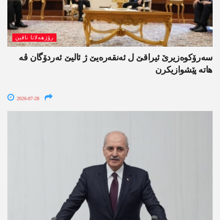
رۆژھەلاتا ناڤین
سەرۆکوەزیرێ ئیراقێ ل ئەنقەرەیێ ژ ئالیێ ئەردۆگان ڤە
ھاتە پێشوازیکرن
2026-07-28