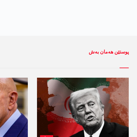
پوستێن ھەمان بەش