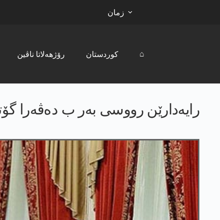
زمان
⌂
کوردستان
رۆژھەلاتا ناڤین
رایەدارێن رووسی بەر ب دەڤەرا گۆ