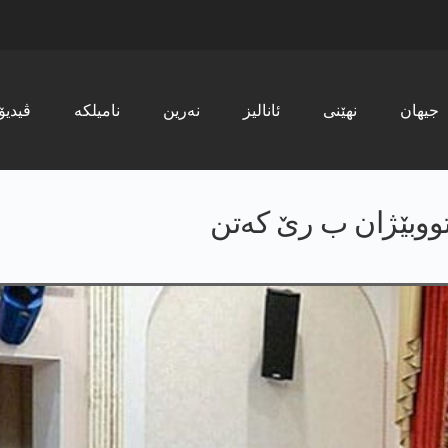
جیھان
نھێنی
ئانالیز
نەرین
نامیلکە
ڤیدیۆ
تووبێژان ب رێ کەتن