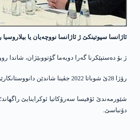
ئاژانسا سپوتینکێ ژ ئاژانسا نووچەیان یا بیلاروسیا
ژ بۆ دەستپێکرنا گەرا دویەما گۆتووبێژان، شاندا ر
رۆژا 28ێ شوباتا 2022 جڤینا شاندێن دانووستانکارێن ئوکراینا و رووسیایێ برێڤە چوو و مەرجێن ئوکراینایێ ژ بۆ پێکانینا ئاشتیێ ھاتن ئەشکەرەکرن.
شێورمەندێ ئۆفیسا سەرۆکاتیا ئوکراینایێ راگھاند؛
دۆنباسێ.