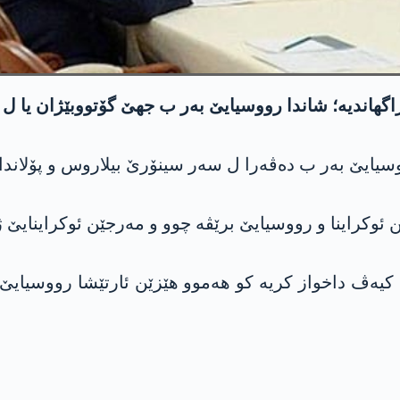
 راگھاندیە؛ شاندا رووسیایێ بەر ب جھێ گۆتووبێژان یا ل 
ووسیایێ بەر ب دەڤەرا ل سەر سینۆرێ بیلاروس و پۆلاند
 کیەڤ داخواز کریە کو ھەموو ھێزێن ئارتێشا رووسیایێ ژ