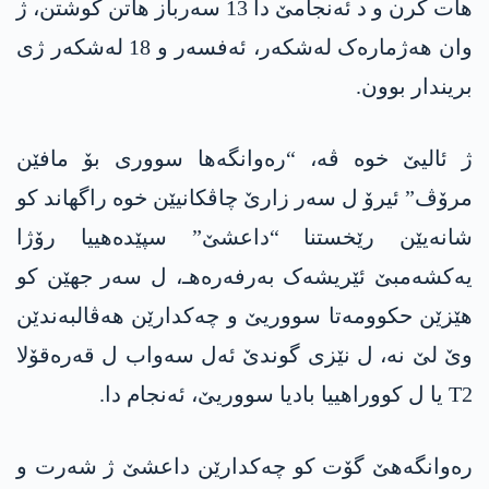
هات کرن و د ئەنجامێ دا 13 سەرباز هاتن کوشتن، ژ
وان هەژمارەک لەشکەر، ئەفسەر و 18 لەشکەر ژی
بریندار بوون.
ژ ئالیێ خوە ڤە، “رەوانگەها سووری بۆ مافێن
مرۆڤ” ئیرۆ ل سەر زارێ چاڤکانیێن خوە راگهاند کو
شانه‌یێن رێخستنا “داعشێ” سپێده‌هییا رۆژا
یەکشەمبێ ئێریشەک بەرفەرەهـ، ل سەر جهێن کو
هێزێن حکوومەتا سووریێ و چەکدارێن هەڤالبەندێن
وێ لێ نە، ل نێزی گوندێ ئەل سەواب ل قەرەقۆلا
T2 یا ل کووراهییا بادیا سووریێ، ئه‌نجام دا.
رەوانگەهێ گۆت کو چەکدارێن داعشێ ژ شەرت و