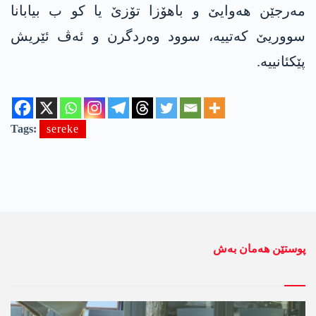
مەرجێن هەوایێ و باهۆزا تۆزێ یا کو ب بیابانا
سووریێ كه‌تییه‌، سوود وەردگرن و ئه‌ڤ ئێریش
پێكئانییه‌.
Tags:
sereke
پوستێن ھەمان بەش