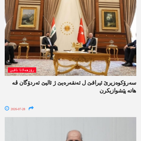
رۆژھەلاتا ناڤین
سەرۆکوەزیرێ ئیراقێ ل ئەنقەرەیێ ژ ئالیێ ئەردۆگان ڤە
ھاتە پێشوازیکرن
2026-07-28