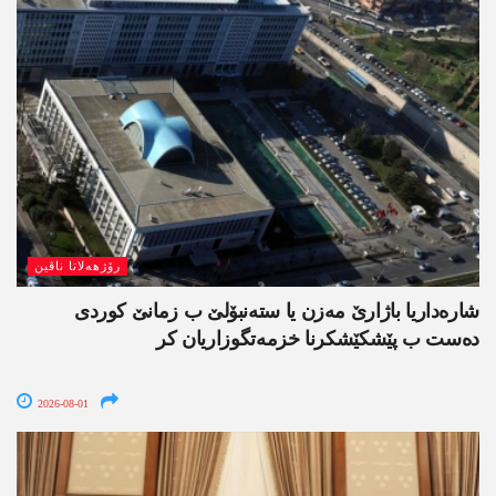
رۆژھەلاتا ناڤین
شارەداریا باژارێ مەزن یا ستەنبۆلێ ب زمانێ کوردی
دەست ب پێشکێشکرنا خزمەتگوزاریان کر
2026-08-01