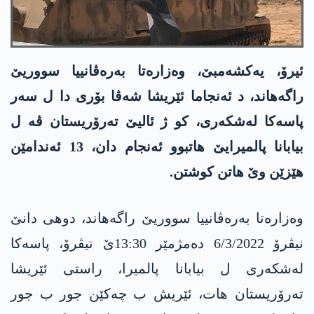
ئیرۆ، یەکشەمبێ، وەزارەتا بەرەڤانییا سووریێ
راگه‌هاند، د ئەنجاما ئێریشا شەڤا بۆری دا ل سەر
پاسه‌كا لەشکەری، کو ژ ئالیێ تەرۆریستان ڤە ل
بیابانا پالمیرایێ هاتبوو ئەنجام دان، 13 ئەندامێن
هێزێن وێ هاتن کوشتن.
وەزارەتا بەرەڤانییا سووریێ راگه‌هاند، دوهی دانێ
نیڤرۆ 6/3/2022 دەمژمێر 13:30ێ نیڤرۆ، پاسه‌كا
لەشکەری ل بیابانا پالمیرا، راستی ئێریشا
تەرۆریستان هات، ئێریش ب چەکێن جور ب جور