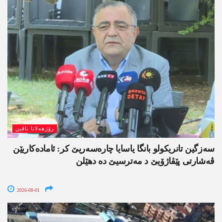
رۆژھەلاتا ناڤین
سەزگین تانریکولو بانگا یاسایا چارەسەریێ کر: ئامادەکاریێن
ڤەشارتی پێڤاژۆیێ د مەترسیێ دە دھێلن
2026-08-01