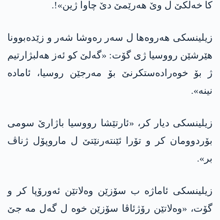
کا خەلکێ ل وێ هەرێمێ دێ چاوا ژین»!.
زیلینسکی هەروه‌ها ل سەر رەوشا شەر و زێدەبوونا
هێرشێن رووسیا ژی گۆت: «گەلێ کو ئەز هه‌لبژارتیم
ژ بۆ خوەرادەستکرنێ بۆ مەرجێن روسیا، ئامادە
نینە».
زیلینسکی دیار کر، «ئارتێشا رووسیا باژارێ سومی
بۆردوومان کر و تۆرا ئێنتەرنێتێ ل ماروپۆل ژناڤ
بر».
زیلینسکی ئاماژە ب سۆزێن وەلاتێن ئەورۆپا کر و
گۆت، «وەلاتێن رۆژئاڤا سۆزێن خوە ل گەل مە جێ