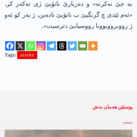
به‌ جێ نەکرنە» و دەربارێ ناتۆیێ ژی تەکەز کر،
«ئەم ئێدی چ گرنگیێ ب ناتۆیێ ناده‌ین، ژ به‌ر كو ئه‌و
ژ رووبرووبوونا رووسیایێ دترسیت».
Tags:
sereke
پوستێن ھەمان بەش