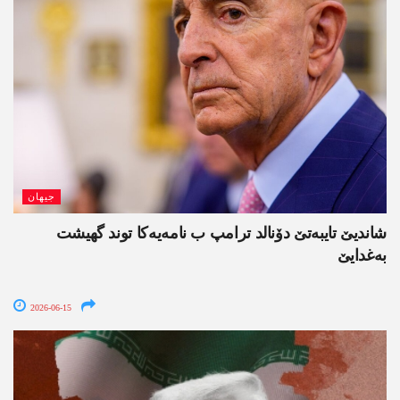
جیھان
شاندیێ تایبەتێ دۆنالد ترامپ ب نامەیەکا توند گھیشت
بەغدایێ
2026-06-15