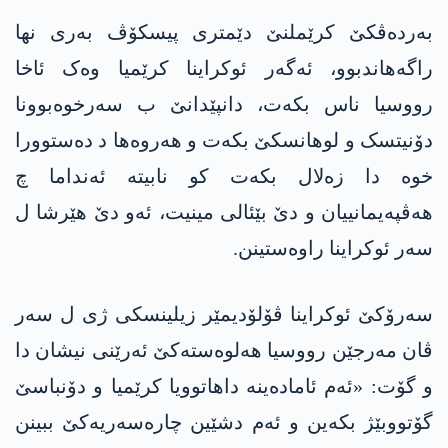
بەردەڤکێ کرێملنێ دێمتری پیسکۆڤ بەری نها
راگه‌هاندبوو، ئەگەر ئوکراینا کرێمیا وەک ئاخا
رووسیا ناس بکەت، دانپێدانێ ب سەرخوەبوونا
دۆنیتسک و لوهانسکێ بکەت و هەروه‌ها د دەستوورا
خوە دا زەلال بکەت کو نابیته‌ ئەنداما چ
هه‌ڤپه‌یمانییان و دێ بێئالی مینیت، ئەو دێ هێرشا ل
سەر ئوکراینا راوەستینن.
سەرۆکێ ئوکراینا ڤۆلۆدیمێر زیلینسکی ژی ل سەر
ڤان مەرجێن رووسیا هەلوەستەکێ ئەرێنی نیشان دا
و گۆت: «ئەم ئامادەینە داهاتوویا کرێمیا و دۆنباسێ
گۆتووبێژ بکه‌ین و ئەم دشێین چارەسەریەکێ ببینن