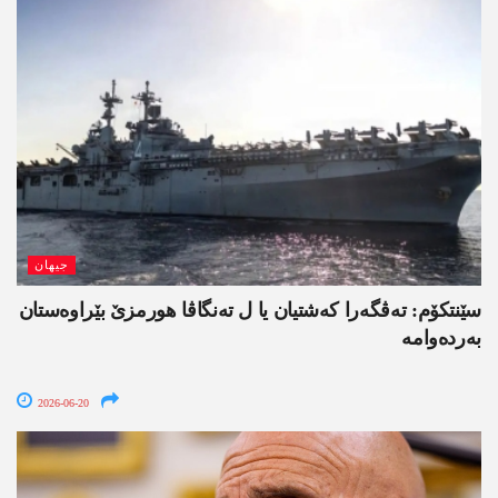
جیھان
سێنتکۆم: تەڤگەرا کەشتیان یا ل تەنگاڤا ھورمزێ بێراوەستان
بەردەوامە
2026-06-20