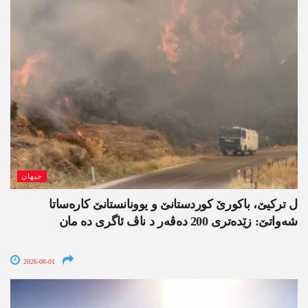
جیھان
ل ترکیێ، باکورێ کوردستانێ و یوونانستانێ کارەساتا
شەواتێ: زێدەتری 200 دەڤەر د ناڤ ئاگری دە مان
2026-08-01