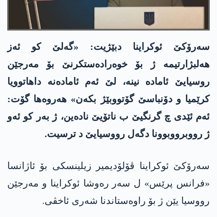
سەرۆکێ ئوکراینا دبێژیت: «گەلێ کو ئەز
هه‌لبژارتیمە ژ بۆ خوەرادەستکرنێ بۆ مەرجێن
روسیایێ ئامادە نینە، لێ ئەم ئامادەنە داهاتوویا
کرێمیا و دۆنباسێ گۆتووبێژ بکه‌ن» هه‌روه‌ها گۆت:
ئه‌م ئێدی چ گرنگیێ ب ناتۆیێ ناده‌ین، ژ به‌ر كو ئه‌و
ژ رووبرووبوونا دگه‌ل رووسیایێ د ترسیت.
سەرۆکێ ئوکراینا ڤۆلۆدیمیر زیلینسکی بۆ ئاژانسا
«فرانس پرێس» ل سەر رەوشا ئوکراینا و مەرجێن
رووسیا یێن ژ بۆ راوەستاندنا شەری ئاخڤی.