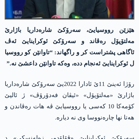
ھێزێن رووسیایێ، سەرۆکێ شارەداریا باژارێ
مەلتۆپۆل رەڤاند و سەرۆکێ ئوکراینایێ ئەڤ
ئاگاھی پشتراست کر و راگھاند: “تاوانێن کو رووسیا
ل ئوکراینایێ ئەنجام ددە، وەکە تاوانێن داعشێ نە.”
رۆژا ئەینێ 11ێ ئادارا 2022یێ سەرۆکێ شارەداریا
باژارێ «مەلتۆپۆل» «ئیڤان فەدۆرۆڤ» ژ ئالیێ
کۆمەکا 10 کەسی یا رووسیایێ ڤە ھات رەڤاندن و
ھەتا نھا چارەنووسا وی نە دیارە.
سەرۆکێ ئوکراینایێ «ڤۆلۆدمر زەلەنسکی» د