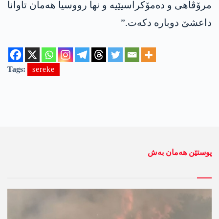
مرۆڤاھی و دەمۆکراسیێیە و نھا رووسیا ھەمان تاوانا
داعشێ دوبارە دکەت.”
Tags:
sereke
پوستێن ھەمان بەش