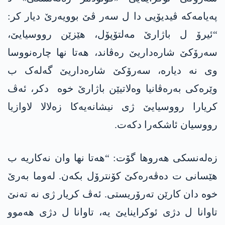
پەیامەکە ڤیدیۆیی دا ل سەر ڤێ بوویەرێ دیار کر:
“ئیرۆ ل باژارێ مەلتۆپۆل، ھێزێن رووسیایێ،
سەرۆکێ شارەداریێ رەڤاند، ھەتا نھا چارەنووسا
وی نە دیارە، سەرۆکێ شارەداریێ گەلەک ب
وێرەکی بەرەڤانیا وەلاتیێن باژارێ خوە دکر، ئەڤ
کریارا رووسیایێ ژی نیشانەیەکا زەلالا لاوازیا
رووسیان ئاشکەرا دکەت.
زەلەنسکی ھەروھا گۆت: “ھەتا نھا وان نەکاریە ب
ھێسانی ت دەڤەرەکێ کۆنترۆل بکەن. لەوما بەرێ
خوە دان کارێن تەرۆریستی. ئەڤ کریار ژی نە تەنێ
تاوانا ل دژی ئوکراینایێ یە، تاوانا ل دژی ھەموو