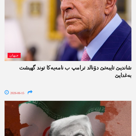
جیھان
شاندیێ تایبەتێ دۆنالد ترامپ ب نامەیەکا توند گھیشت
بەغدایێ
2026-06-15