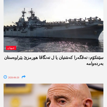
جیھان
سێنتکۆم: تەڤگەرا کەشتیان یا ل تەنگاڤا ھورمزێ بێراوەستان
بەردەوامە
2026-06-20