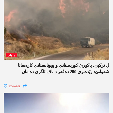
جیھان
ل ترکیێ، باکورێ کوردستانێ و یوونانستانێ کارەساتا
شەواتێ: زێدەتری 200 دەڤەر د ناڤ ئاگری دە مان
2026-08-01