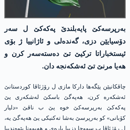
به‌رپرسه‌كێ پایه‌بلندێ په‌كه‌كێ ل سه‌ر
دۆسیایێن دزی، گه‌نده‌لی و ئاژانییا ژ بۆی
ئیستخباراتا تركیێ تێ ده‌سته‌سه‌ر كرن و
هه‌یا مرنێ تێ ئه‌شكه‌نجه‌ دان.
چاڤكانیێن پێگه‌ها داركا مازی ل رۆژئاڤا كوردستانێ
ئه‌شكه‌ره‌ كرن، هه‌په‌گێ باسكێ له‌شكه‌ری یێ
په‌كه‌كێ به‌رپرسه‌كێ خوه‌ یێ ب ناڤێ «دلیار
كۆبانی» كو به‌رپرسێ به‌شا ته‌كنیكی یێ هه‌په‌گێ یه‌،
ل رۆژئاڤا ب سووچا دزییا پاره‌ی و هه‌بوونا پێوه‌ندییا