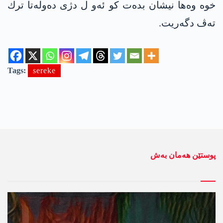
خوه‌ وه‌ها نیشان بده‌ت كو ئه‌و ل دژی ده‌وله‌تا ترك
ته‌ڤ دگه‌ریت‌.
Tags:
sereke
پوستێن ھەمان بەش