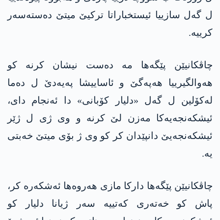
ل گه‌ل سازییا ئیستخباراتا تركیێ میتێ ده‌سته‌سه‌ر
كرییه‌.
چاڤكانیێن پێگه‌ها مه‌ ده‌ست نیشان كرنه‌ كو
هه‌والگیرییا هه‌په‌گێ و ئاساییشا په‌یه‌دێ ل ده‌ما
له‌كۆلین ل گه‌ل «دلیار كۆبانی» دا‌ ئه‌نجام دای،
ئیشكه‌نجه‌یه‌كا‌ مه‌زن لێ كرنه‌ و وی ژی ل ژێر
ئیشكه‌نجه‌یێ دانپێدان كر كو وی ژ بۆی میتێ خه‌بتی
یه‌.
چاڤكانیێن پێگه‌ها داركا مازی هه‌روه‌ها ئه‌شكه‌ره‌ كر،
پاش كو خه‌ته‌ری كه‌تییه‌ سه‌ر ژیانا دلیار كو