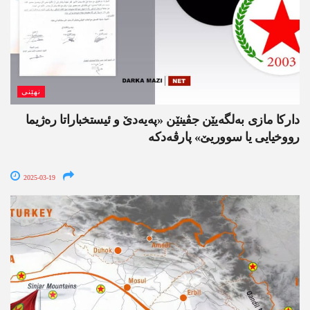
نھێنی
داركا مازی به‌لگه‌یێن جڤینێن «په‌یه‌دێ و ئیستخباراتا ره‌ژیما
رووخیایی یا سووریێ» پارڤه‌دكه
2025-03-19