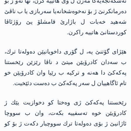
ئه‌شكه‌نجه‌یه‌كا مه‌زن ل وی هاتییه‌ كرن، نها ئه‌و ژ بۆ
ده‌رمانكرنێ ژ بۆ نه‌خوه‌شخانه‌یا سه‌ربازی یا ب ناڤێ
شه‌هید خه‌بات ل باژارێ قامشلۆ یێ رۆژئاڤا
كوردستانێ هاتییه‌ راكرن.
هێژای گۆتنێ یه‌، ل گۆری داخویانیێن ده‌وله‌تا ترك،
ب سه‌دان كادرۆیێن میتێ د ناڤا رێزێن رێخستنا
په‌كه‌كێ دا هه‌نه‌ و تركیه‌ ب رێیا وان كادرۆیێن خو
تام ئاگاهییان ل سه‌ر په‌كه‌كێ ب ده‌ست دئێخیت.
رێخستنا په‌كه‌كێ ژی وه‌ختا كو دخوازیت یێك ژ
كادرۆیێن خوه‌ ته‌سفییه‌ بكه‌ت، وان ب سووچا
ئاژانیێ ژ بۆی ده‌وله‌تا ترك سووچبار دكه‌ت ژ بۆ كو