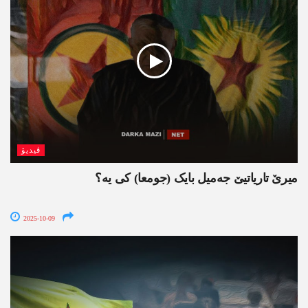
ڤیدیۆ
میرێ تاریاتیێ جەمیل بایک (جومعا) کی یە؟
2025-10-09