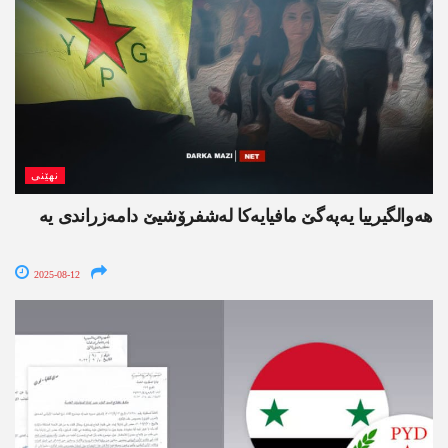
نھێنی
هه‌والگیرییا یه‌په‌گێ مافیایه‌كا له‌شفرۆشیێ دامه‌زراندی یه‌
2025-08-12